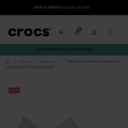
ENVÍOS GRATIS
a partir de 50€
0
Toggle
☰
Envio
GRATUITO
a partir de 50€.
Tamancos femininos clássicos
Mulher
Tamancos
com plataforma brilhante W
-20%