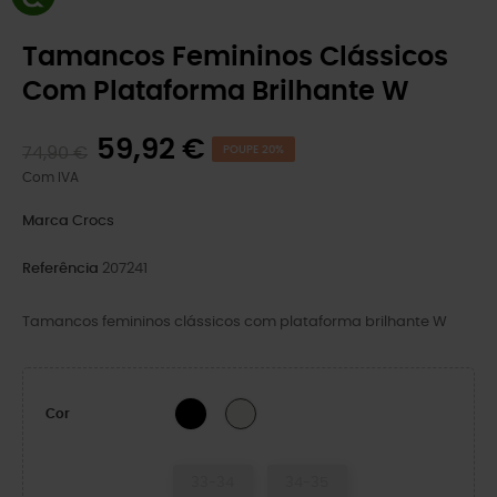
Tamancos Femininos Clássicos
Com Plataforma Brilhante W
59,92 €
74,90 €
POUPE 20%
Com IVA
Marca
Crocs
Referência
207241
Tamancos femininos clássicos com plataforma brilhante W
BLACK
Chalk
Cor
33-34
34-35