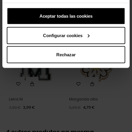
Aceptar todas las cookies
Flor de tela blanca con perla
Libélula prateada
5,99 €
4,79 €
5,99 €
4,79 €
Configurar cookies
-20%
-20%
Rechazar
Letra M
Margarida alta
4,99 €
3,99 €
5,99 €
4,79 €