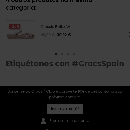
4 outros produtos na mesma
categoria:
-20%
Classic Ballet W
49,90 €
39,92 €
Etiquétanos con #CrocsSpain
Junte-se ao Crocs™ Club e aproveite 10% de desconto na sua
próxima compra.
Inscreva-se já!
Entre na minha conta