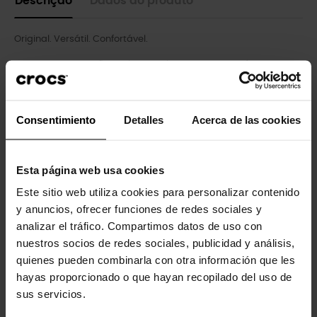
Descrição
Dados do produto
Original. Versátil. Confortável.
Criamos uma versão estilosa e relevante do nosso ícone
clássico para ela. Apresentamos a Plataforma Clássica, com
um solado elevado e contornado que sustenta o cabedal que
você tanto ama com uma silhueta elegante e elegante.
Consentimiento
Detalles
Acerca de las cookies
Esta página web usa cookies
Clientes que compraram este
produto também compraram:
Este sitio web utiliza cookies para personalizar contenido
y anuncios, ofrecer funciones de redes sociales y
-20%
-20%
analizar el tráfico. Compartimos datos de uso con
nuestros socios de redes sociales, publicidad y análisis,
quienes pueden combinarla con otra información que les
hayas proporcionado o que hayan recopilado del uso de
sus servicios.