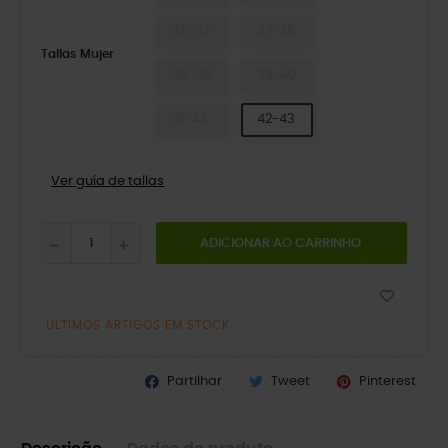
36-37
37-38
Tallas Mujer
38-39
39-40
41-42
42-43
Ver guía de tallas
ADICIONAR AO CARRINHO
ÚLTIMOS ARTIGOS EM STOCK
Partilhar
Tweet
Pinterest