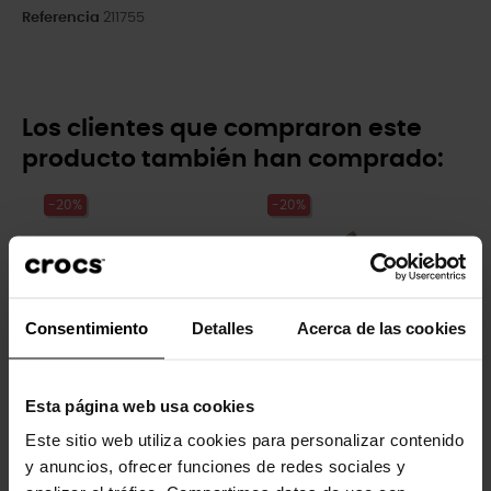
Referencia
211755
Los clientes que compraron este
producto también han comprado:
-20%
-20%
Consentimiento
Detalles
Acerca de las cookies
Esta página web usa cookies
Sandalias slide de mujer...
Sandalias de mujer con...
Este sitio web utiliza cookies para personalizar contenido
34,90 €
27,92 €
49,90 €
39,92 €
y anuncios, ofrecer funciones de redes sociales y