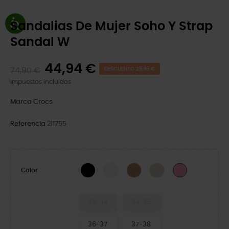
Sandalias De Mujer Soho Y Strap
Sandal W
44,94 €
74,90 €
DESCUENTO 29,96 €
Impuestos incluidos
Marca
Crocs
Referencia
211755
Black
Chalk
Sepia
Dulcé
Pink Lemonade
Color
33-34
34-35
36-37
37-38