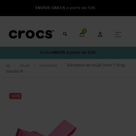
ENVÍOS GRATIS
a partir de 50€
0
Naveg
☰
Envío
GRATIS
a partir de 50€.
Sandalias de mujer Soho Y Strap
Mujer
Sandalias
Sandal W
-40%