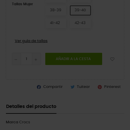
Tallas Mujer
38-39
39-40
41-42
42-43
Ver guía de tallas
AÑADIR A LA CESTA
Compartir
Tuitear
Pinterest
Detalles del producto
Marca
Crocs