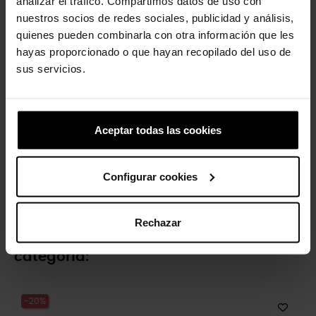
analizar el tráfico. Compartimos datos de uso con
nuestros socios de redes sociales, publicidad y análisis,
-20%
-20%
quienes pueden combinarla con otra información que les
hayas proporcionado o que hayan recopilado del uso de
sus servicios.
Aceptar todas las cookies
Sandalias con plataforma
Pluma plateada y dorada
de...
4,99 €
3,99 €
Configurar cookies
49,90 €
39,92 €
Rechazar
4 otros productos de la misma
categoría:
-20%