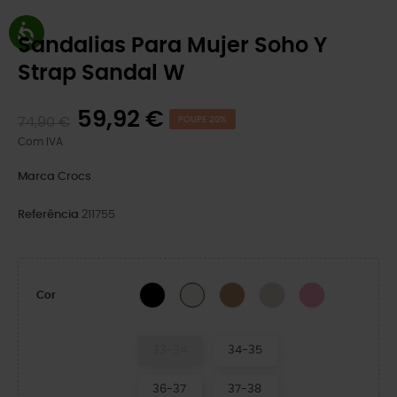
Sandalias Para Mujer Soho Y
Strap Sandal W
59,92 €
74,90 €
POUPE 20%
Com IVA
Marca
Crocs
Referência
211755
BLACK
Sepia
Dulcé
Pink Lemonade
Chalk
Cor
33-34
34-35
36-37
37-38