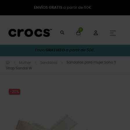
ENVÍOS GRATIS
a partir de 50€
0
Toggle
☰
Envio
GRATUITO
a partir de 50€.
Sandalias para mujer Soho Y
Mulher
Sandálias
Strap Sandal W
-20%