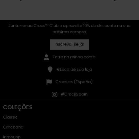
Junte-se ao Crocs™ Club e aproveite 10% de desconto na sua
próxima compra.
Inscreva-se já!
Entre na minha conta
#Localize sua loja
Crocs.es (España)
#CrocsSpain
COLEÇÕES
Classic
Crocband
Inmotion