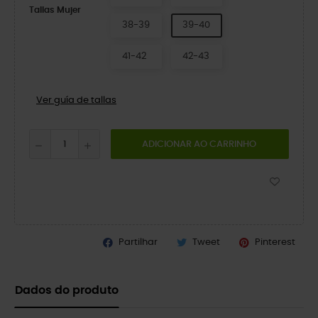
Tallas Mujer
38-39
39-40
41-42
42-43
Ver guía de tallas
ADICIONAR AO CARRINHO
Partilhar
Tweet
Pinterest
Dados do produto