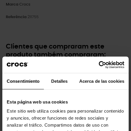
Marca
Crocs
Referência
211755
Clientes que compraram este
produto também compraram:
-20%
Consentimiento
Detalles
Acerca de las cookies
Esta página web usa cookies
Este sitio web utiliza cookies para personalizar contenido
y anuncios, ofrecer funciones de redes sociales y
Tamancos Crocband™ K
Navio pirata
analizar el tráfico. Compartimos datos de uso con
Kids
4,99 €