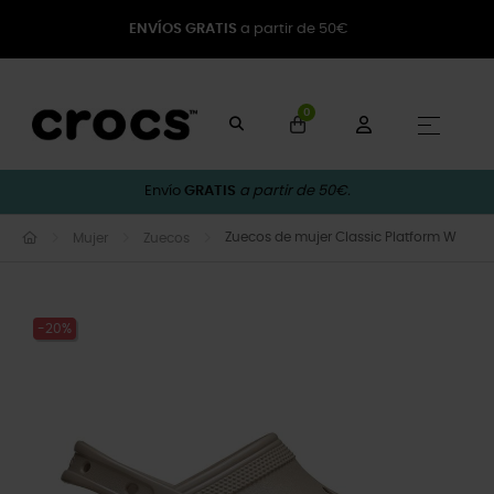
ENVÍOS GRATIS
a partir de 50€
0
Naveg
☰
Envío
GRATIS
a partir de 50€.
Zuecos de mujer Classic Platform W
Mujer
Zuecos
-20%