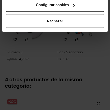
Configurar cookies
-20%
Rechazar
Número 3
Pack 5 sanitario
5,99 €
4,79 €
18,99 €
4 otros productos de la misma
categoría:
-20%