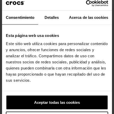
- La icónica comodidad Crocs Comfort™: Ligero. Flexible.
Comodidad en 360 grados.
Consentimiento
Detalles
Acerca de las cookies
Los clientes que compraron este
Esta página web usa cookies
producto también han comprado:
Este sitio web utiliza cookies para personalizar contenido
-20%
-20%
y anuncios, ofrecer funciones de redes sociales y
analizar el tráfico. Compartimos datos de uso con
nuestros socios de redes sociales, publicidad y análisis,
quienes pueden combinarla con otra información que les
hayas proporcionado o que hayan recopilado del uso de
sus servicios.
Pez estrella
Flor de tela blanca con perla
Aceptar todas las cookies
5,99 €
4,79 €
5,99 €
4,79 €