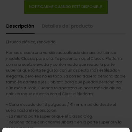
NOTIFICARME CUANDO ESTÉ DISPONIBLE.
Descripción
Detalles del producto
El zueco clásico, renovado.
Hemos creado una versión actualizada de nuestro icónico
modelo Classic para ella. Te presentamos el Classic Platform,
con una suela elevada y contorneada que realza la parte
superior que tanto te gusta, con un aspecto más estilizado y
elegante, pero eso no es todo. La correa trasera personalizable
también admite dijes Jibbitz™, para que puedas personalizar
aún más tu look. Cuando te apetezca un poco más de altura,
dale un toque de estilo con el Classic Platform.
- Cuña elevada de 1,6 pulgadas / 41 mm, medida desde el
suelo hasta el reposatalón.
- La misma parte superior que el Classic Clog.
- Personalizable con charms Jibbitz™ en la parte superior y la
correa trasera.