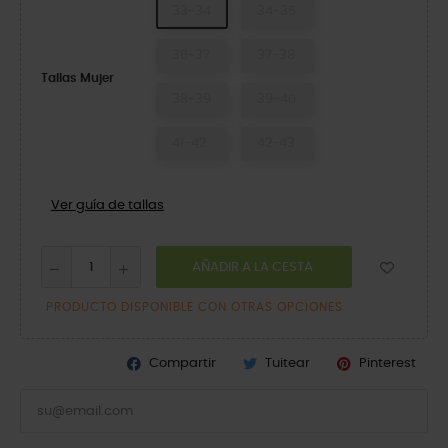
33-34
34-35
36-37
37-38
Tallas Mujer
38-39
39-40
41-42
42-43
Ver guía de tallas
AÑADIR A LA CESTA
PRODUCTO DISPONIBLE CON OTRAS OPCIONES
Compartir
Tuitear
Pinterest