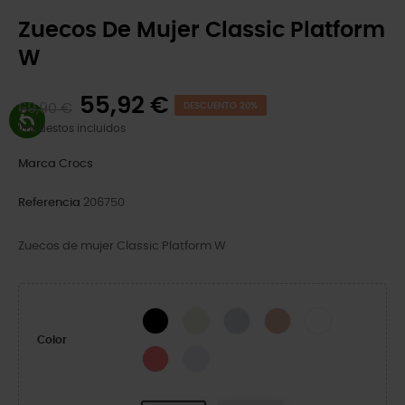
Zuecos De Mujer Classic Platform
W
55,92 €
69,90 €
DESCUENTO 20%
Impuestos incluidos
Marca
Crocs
Referencia
206750
Zuecos de mujer Classic Platform W
Black
Bone
Moonlight
Pink Caramel
White
Color
Guava
Grape Ice