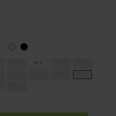
 Green/Multi
Summit White/Multi
Black/White_066B
Pink Milk/Multi
34-35
36-37
37-38
38-39
41-42
42-43
43-44
45-46
48-49