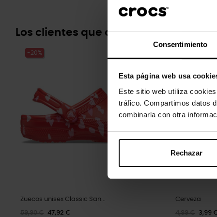
Los clientes que compraron este pr
Consentimiento
-20%
-20%
Esta página web usa cookie
Este sitio web utiliza cookie
tráfico. Compartimos datos d
combinarla con otra informac
Rechazar
Zuecos unisex Classic San...
Cerveza
59,90 €
47,92 €
4,99 €
3,99 