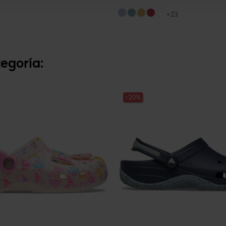
+23
egoría:
-20%