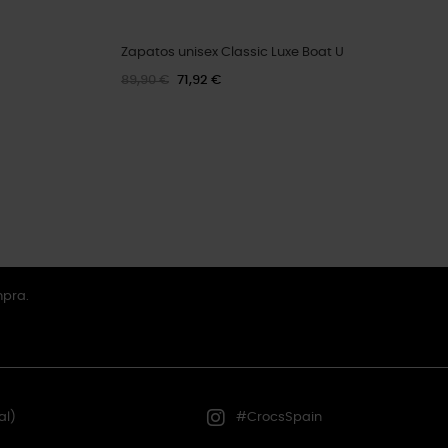
Zapatos unisex Classic Luxe Boat U
89,90 €
71,92 €
mpra.
al)
#CrocsSpain