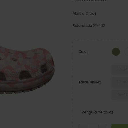
Marca
Crocs
Referencia
212462
Army
Color
33-34
39-40
Tallas Unisex
46-47
Ver guía de tallas