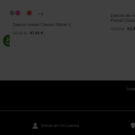
+9
Zuecos de ni
Pastel Class
Zuecos unisex Classic Glitter U
79,90 €
63,
59,90 €
47,92 €
Únet
Entrar en mi cuenta