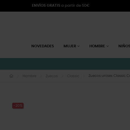
ENVÍOS GRATIS
a partir de 50€
NOVEDADES
MUJER
HOMBRE
NIÑO
Zuecos unisex Classic Co
Hombre
Zuecos
Classic
-20%