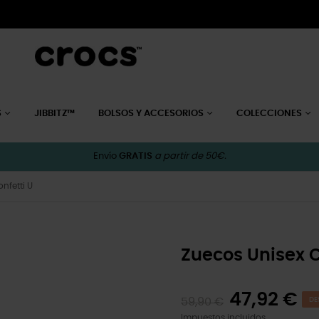
S
JIBBITZ™
BOLSOS Y ACCESORIOS
COLECCIONES
Envío
GRATIS
a partir de 50€.
nfetti U
Zuecos Unisex C
47,92 €
59,90 €
DE
Impuestos incluidos