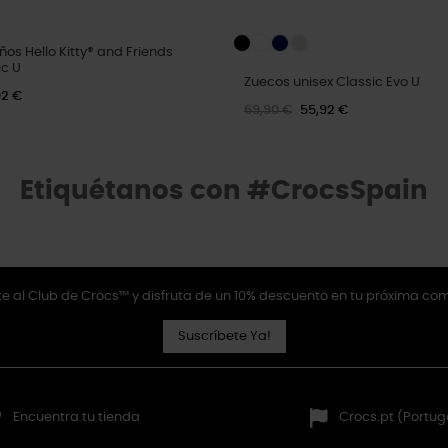
ños Hello Kitty® and Friends
ic U
Zuecos unisex Classic Evo U
92 €
69,90 €
55,92 €
Etiquétanos con #CrocsSpain
e al Club de Crocs™ y disfruta de un 10% descuento en tu próxima co
Suscríbete Ya!
Encuentra tu tienda
Crocs.pt (Portug