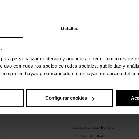
oducto también han comprado:
Detalles
-20%
s
s para personalizar contenido y anuncios, ofrecer funciones de re
e uso con nuestros socios de redes sociales, publicidad y análi
ión que les hayas proporcionado o que hayan recopilado del uso
Configurar cookies
Ace
Zuecos unisex Echo U
€
79,90 €
63,92 €