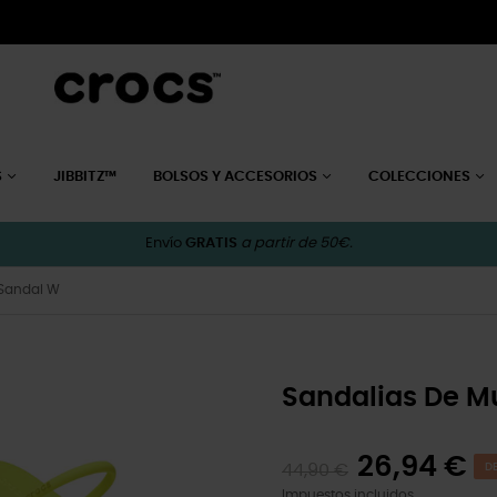
S
JIBBITZ™
BOLSOS Y ACCESORIOS
COLECCIONES
Envío
GRATIS
a partir de 50€.
 Sandal W
Sandalias De M
26,94 €
44,90 €
D
Impuestos incluidos