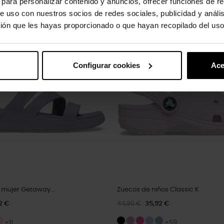
s para personalizar contenido y anuncios, ofrecer funciones de re
e uso con nuestros socios de redes sociales, publicidad y análi
oducto también han comprado:
ión que les hayas proporcionado o que hayan recopilado del uso
-20%
Configurar cookies
Ace
 mujer Getaway...
Zuecos de niños Classic K
2 €
44,90 €
35,92 €
+11
+59