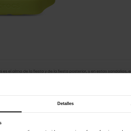
 es el alma de la fiesta y de la fiesta posterior, y en estas sandalias,
n lazo en la puntera que aportan un toque chic y desenfadado a cualq
 moda y una energía juvenil tan divertida como sus tiras.
e el primer día.
Detalles
or puede sufrir rozaduras con el uso y desgaste normales.
s