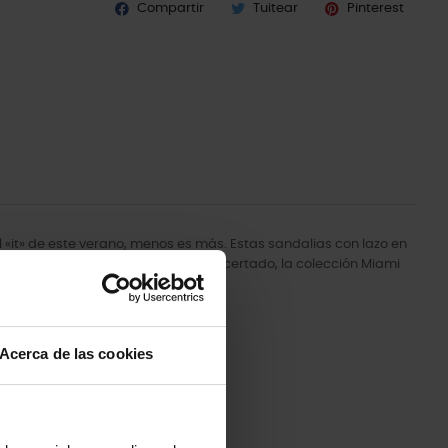
Compartir
Tuitear
Pinterest
 el «it» de este verano, menos es más. Estas sandalias con lazo en
uier conjunto. Con un nombre muy acertado, la colección Miami
Acerca de las cookies