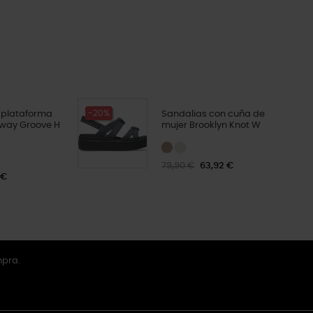
-20%
 plataforma
Sandalias con cuña de
way Groove H
mujer Brooklyn Knot W
79,90 €
63,92 €
 €
mpra.