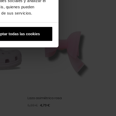
des sociales y analizar el
sis, quienes pueden
 de sus servicios.
-20%
ptar todas las cookies
Lazo asimétrico rosa
5,99 €
4,79 €