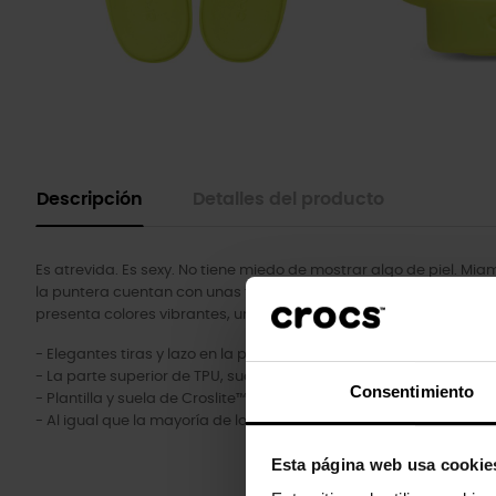
Descripción
Detalles del producto
Es atrevida. Es sexy. No tiene miedo de mostrar algo de piel. Miami
la puntera cuentan con unas tiras minimalistas y elegantes y u
presenta colores vibrantes, una forma de punta cuadrada muy de
- Elegantes tiras y lazo en la puntera.
- La parte superior de TPU, suave y flexible, se adapta al pie desd
Consentimiento
- Plantilla y suela de Croslite™ extraíbles.
- Al igual que la mayoría de los materiales lisos, la parte superi
Esta página web usa cookie