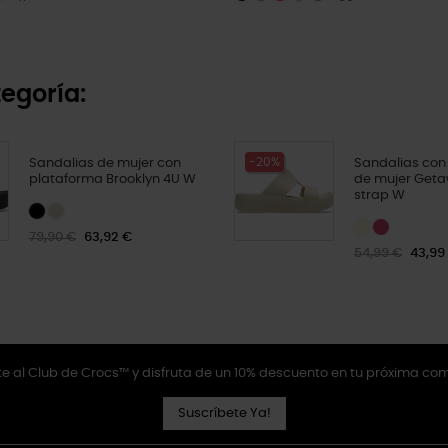
egoría:
-20%
Sandalias de mujer con
Sandalias con
plataforma Brooklyn 4U W
de mujer Geta
strap W
79,90 €
63,92 €
54,99 €
43,99
e al Club de Crocs™ y disfruta de un 10% descuento en tu próxima co
Suscríbete Ya!