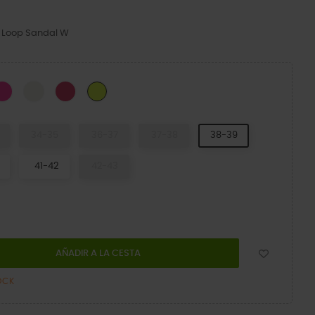
e Loop Sandal W
k
Pink Crush
Chalk
Dragon Fruit
Citrus
34-35
36-37
37-38
38-39
41-42
42-43
AÑADIR A LA CESTA
OCK