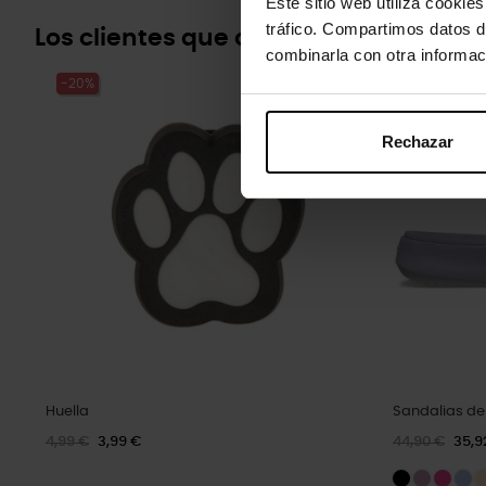
Este sitio web utiliza cookie
tráfico. Compartimos datos d
Los clientes que compraron este pr
combinarla con otra informac
-20%
-20%
Rechazar
Huella
Sandalias de
4,99 €
3,99 €
44,90 €
35,9