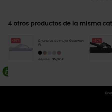
4 otros productos de la misma cat
-20%
-20%
Chanclas de mujer Getaway
W
44,90 €
35,92 €
Únet