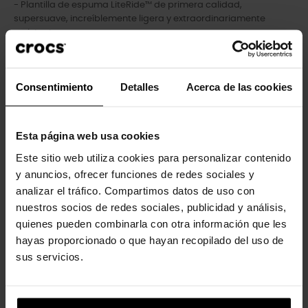
- Plantilla de espuma LiteRide™ de primera calidad,
supersuave, increíblemente ligera y extraordinariamente
resistente.
- Suela Croslite™ totalmente moldeada que ofrece durabilidad
y ligereza.
- Plantilla LiteRide™: Revolucionaria. Suavidad envolvente.
Consentimiento
Detalles
Acerca de las cookies
Comodidad innovadora.
Esta página web usa cookies
Los clientes que compraron este
Este sitio web utiliza cookies para personalizar contenido
producto también han comprado:
y anuncios, ofrecer funciones de redes sociales y
analizar el tráfico. Compartimos datos de uso con
-20%
-20%
nuestros socios de redes sociales, publicidad y análisis,
quienes pueden combinarla con otra información que les
hayas proporcionado o que hayan recopilado del uso de
sus servicios.