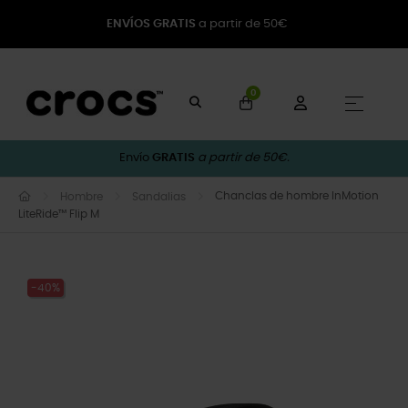
ENVÍOS GRATIS
a partir de 50€
0
Naveg
☰
Envío
GRATIS
a partir de 50€.
Chanclas de hombre InMotion
Hombre
Sandalias
LiteRide™ Flip M
-40%