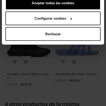
Aceptar todas las cookies
Zuecos de niños Classic K
Chanclas unisex Coast U
44,90 €
35,92 €
34,90 €
27,92 €
Configurar cookies
-30%
-20%
Rechazar
Sneaker unisex Mellow Ease
Sandalias de mujer Splash...
U
54,90 €
43,92 €
79,99 €
55,93 €
4 otros productos de la misma