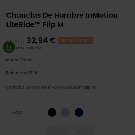
Chanclas De Hombre InMotion
LiteRide™ Flip M
32,94 €
54,90 €
DESCUENTO 21,96 €
Impuestos incluidos
Marca
Crocs
Referencia
211101
Chanclas de hombre InMotion LiteRide™ Flip M
Black
Mirage
Navy
Color
39-40
41-42