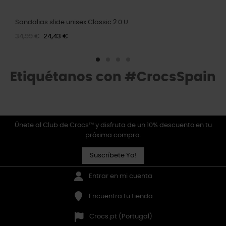
Sandalias slide unisex Classic 2.0 U
34,99 €
24,43 €
Etiquétanos con #CrocsSpain
Únete al Club de Crocs™ y disfruta de un 10% descuento en tu
próxima compra.
Suscríbete Ya!
Entrar en mi cuenta
Encuentra tu tienda
Crocs.pt (Portugal)