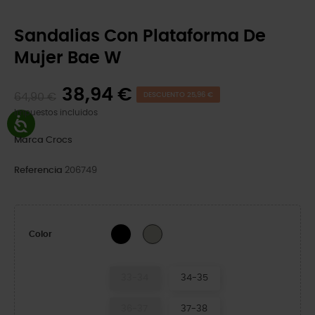
Sandalias Con Plataforma De
Mujer Bae W
38,94 €
64,90 €
DESCUENTO 25,96 €
Impuestos incluidos
Marca
Crocs
Referencia
206749
Black
Meteor
Color
33-34
34-35
36-37
37-38