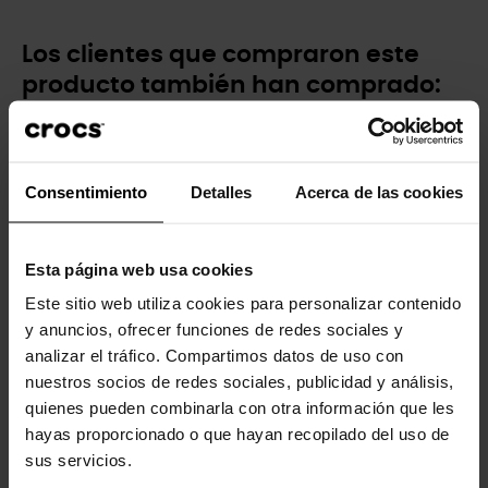
Los clientes que compraron este
producto también han comprado:
-20%
-20%
Consentimiento
Detalles
Acerca de las cookies
Esta página web usa cookies
Este sitio web utiliza cookies para personalizar contenido
y anuncios, ofrecer funciones de redes sociales y
Corazón esmaltado plata
Gema púrpura
y...
analizar el tráfico. Compartimos datos de uso con
4,99 €
3,99 €
nuestros socios de redes sociales, publicidad y análisis,
4,99 €
3,99 €
quienes pueden combinarla con otra información que les
hayas proporcionado o que hayan recopilado del uso de
-20%
sus servicios.