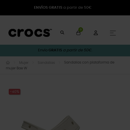
ENVÍOS GRATIS
a partir de 50€
0
Naveg
☰
Envío
GRATIS
a partir de 50€.
Sandalias con plataforma de
Mujer
Sandalias
mujer Bae W
-40%