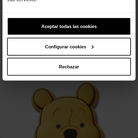
Aguacate brillante
Handle It Rain Boot T
4,99 €
3,99 €
44,90 €
35,92 €
Aceptar todas las cookies
2 otros productos de la misma
Configurar cookies
categoría:
Rechazar
-20%