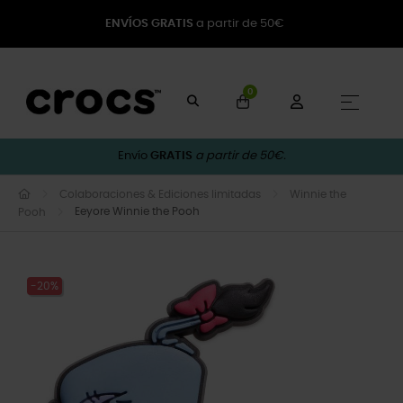
ENVÍOS GRATIS
a partir de 50€
0
Naveg
☰
Envío
GRATIS
a partir de 50€.
Colaboraciones & Ediciones limitadas
Winnie the
Eeyore Winnie the Pooh
Pooh
-20%