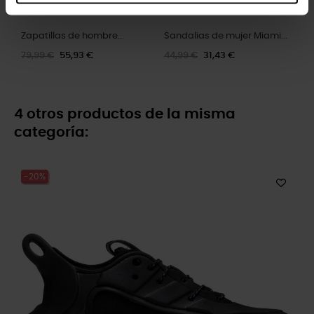
Zapatillas de hombre...
Sandalias de mujer Miami...
79,99 €
55,93 €
44,99 €
31,43 €
4 otros productos de la misma
categoría:
-20%