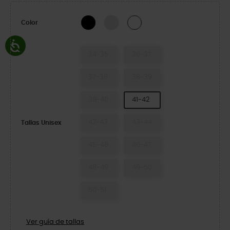
Black/White
Atmosphere/White
White/White
Color
34-35
36-37
37-38
38-39
39-40
41-42
42-43
43-44
Tallas Unisex
45-46
46-47
48-49
49-50
50-51
Ver guía de tallas