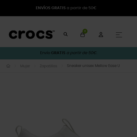
ENVÍOS GRATIS
a partir de 50€
0
Naveg
☰
Envío
GRATIS
a partir de 50€.
Sneaker unisex Mellow Ease U
Mujer
Zapatillas