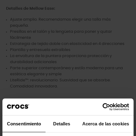
Detalles de Mellow Ease:
Ajuste amplio. Recomendamos elegir una talla más
pequeña.
Presillas en el talón y la lengüeta para poner y quitar
fácilmente
Estrategia de tejido doble con elasticidad en 4 direcciones
Plantilla y entresuela extraíbles
La envoltura de la puntera proporciona protección y
durabilidad adicionales
Parte superior contemporánea y estilo moderno para una
estética elegante y simple
LiteRide™: revolucionario. Suavidad que se absorbe.
Comodidad innovadora.
Los clientes que compraron este
Consentimiento
Detalles
Acerca de las cookies
producto también han comprado: