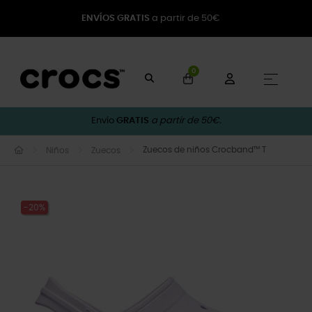
ENVÍOS GRATIS
a partir de 50€
0
Naveg
☰
Envío
GRATIS
a partir de 50€.
Zuecos de niños Crocband™ T
Niños
Zuecos
-20%