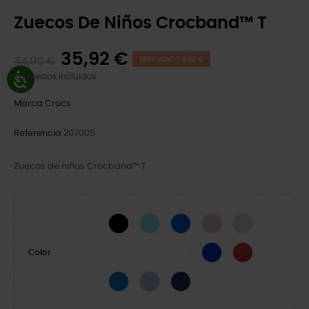
Zuecos De Niños Crocband™ T
35,92 €
44,90 €
DESCUENTO 8,98 €
Impuestos incluidos
Marca
Crocs
Referencia
207005
Zuecos de niños Crocband™ T
Black
Ice Blue/White
Blue Bolt
Ballerina Pink
Dreamscape
White/Navy
White/Green Ivy
White/Pink Crush
Cerulean Blue
Pepper/Graphite
Color
Blue Bolt/Turbo Teal
Blue Frost/Guava
Navy/Red