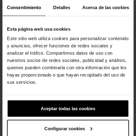
Consentimiento
Detalles
Acerca de las cookies
Los clientes que compraron este
producto también han comprado:
Esta página web usa cookies
-20%
-20%
Este sitio web utiliza cookies para personalizar contenido
y anuncios, ofrecer funciones de redes sociales y
analizar el tráfico. Compartimos datos de uso con
nuestros socios de redes sociales, publicidad y análisis,
quienes pueden combinarla con otra información que les
hayas proporcionado o que hayan recopilado del uso de
sus servicios.
Zuecos de niños Classic...
Unicornio
44,90 €
35,92 €
4,99 €
3,99 €
Aceptar todas las cookies
-20%
-20%
Configurar cookies