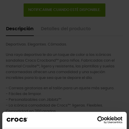
NOTIFICARME CUANDO ESTÉ DISPONIBLE.
Descripción
Detalles del producto
Deportivas. Elegantes. Cómodas.
Una raya deportiva le da un toque de color a las icónicas
sandalias Crocs Crocband™ para niños. Fabricadas con el
material Croslite™, ligero y resistente, las plantillas y suelas
contorneadas ofrecen una comodidad y una sujeción
increíbles para lo que sea que te depare el día.
- Correas giratorias en el talón para un ajuste más seguro.
- Fáciles de limpiar.
- Personalizables con Jibbitz™.
- La icónica comodidad de Crocs™: ligeras. Flexibles.
Comodidad en 360 grados.