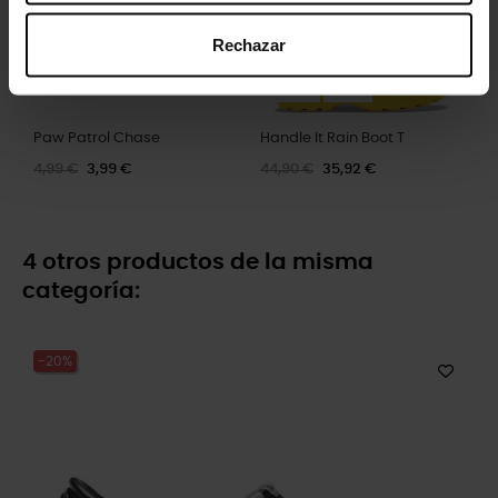
Rechazar
Paw Patrol Chase
Handle It Rain Boot T
4,99 €
3,99 €
44,90 €
35,92 €
4 otros productos de la misma
categoría:
-20%