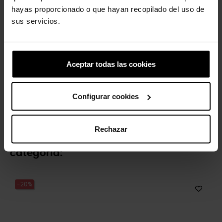
hayas proporcionado o que hayan recopilado del uso de
sus servicios.
Aceptar todas las cookies
Paw Patrol Chase
Handle It Rain Boot T
Configurar cookies
4,99 €
3,99 €
44,90 €
35,92 €
Rechazar
4 otros productos de la misma
categoría:
-20%