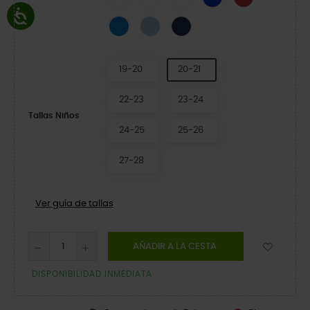
Blue Bolt/Turbo Teal
Blue Frost/Guava
Navy/Red
19-20
20-21
22-23
23-24
Tallas Niños
24-25
25-26
27-28
Ver guía de tallas
AÑADIR A LA CESTA
DISPONIBILIDAD INMEDIATA