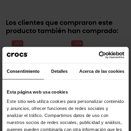
Los clientes que compraron este
producto también han comprado:
-20%
-20%
Consentimiento
Detalles
Acerca de las cookies
Esta página web usa cookies
Zuecos de niños Classic...
Unicornio
Este sitio web utiliza cookies para personalizar contenido
44,90 €
35,92 €
4,99 €
3,99 €
y anuncios, ofrecer funciones de redes sociales y
analizar el tráfico. Compartimos datos de uso con
nuestros socios de redes sociales, publicidad y análisis,
-20%
-20%
quienes pueden combinarla con otra información que les