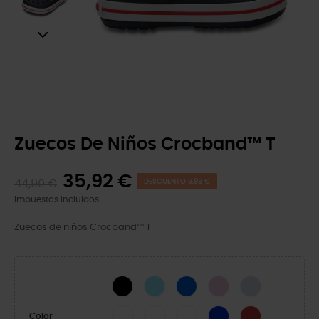
Zuecos De Niños Crocband™ T
35,92 €
44,90 €
DESCUENTO 8,98 €
Impuestos incluidos
Zuecos de niños Crocband™ T
Black
Ice Blue/White
Blue Bolt
Ballerina Pink
Dreamscape
White/Navy
White/Green Ivy
White/Pink Crush
Cerulean Blue
Pepper/Graphite
Color