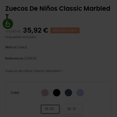
Zuecos De Niños Classic Marbled
T
35,92 €
44,90 €
DESCUENTO 8,98 €
Impuestos incluidos
Marca
Crocs
Referencia
206838
Zuecos de niños Classic Marbled T
Quartz/Multi
Black/White
Moon Jelly/Multi
Navy/Multi
Color
19-20
20-21