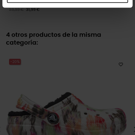
Crocband™ K
4,99 €
3,99 €
39,99 €
31,99 €
4 otros productos de la misma
categoría:
-20%