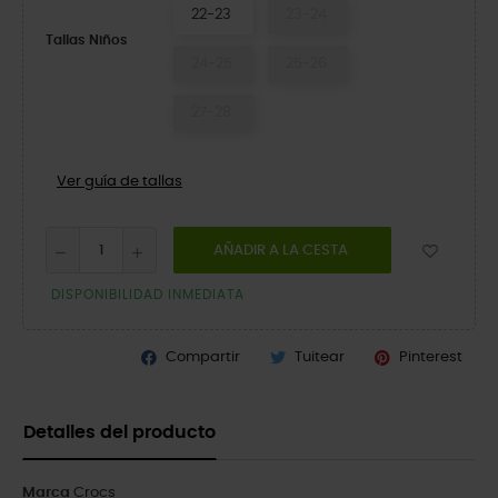
22-23
23-24
Tallas Niños
24-25
25-26
27-28
Ver guía de tallas
AÑADIR A LA CESTA
DISPONIBILIDAD INMEDIATA
Compartir
Tuitear
Pinterest
Detalles del producto
Marca
Crocs