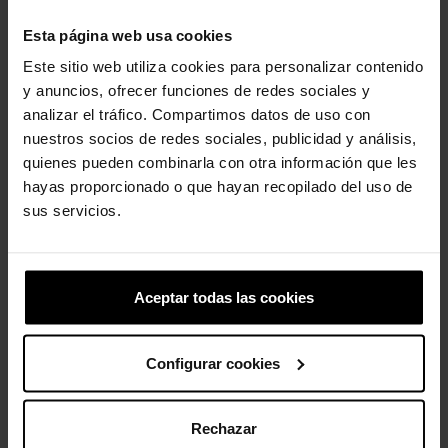
Esta página web usa cookies
Este sitio web utiliza cookies para personalizar contenido
y anuncios, ofrecer funciones de redes sociales y
analizar el tráfico. Compartimos datos de uso con
nuestros socios de redes sociales, publicidad y análisis,
Zuecos de niños Classic...
Dinosaurio verde
quienes pueden combinarla con otra información que les
44,90 €
35,92 €
4,99 €
3,99 €
hayas proporcionado o que hayan recopilado del uso de
sus servicios.
-20%
-20%
Aceptar todas las cookies
Configurar cookies
Rechazar
Sandalias de niños
Melocotón