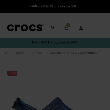
ENVÍOS GRATIS
a partir de 50€
0
Naveg
☰
Envío
GRATIS
a partir de 50€.
Zuecos de niños Classic Marbled T
Niños
Zuecos
-20%