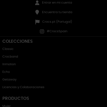
Entrar en mi cuenta
Encuentra tu tienda
Crocs.pt (Portugal)
#CrocsSpain
COLECCIONES
Classic
Crocband
Inmotion
Echo
Getaway
Licencias y Colaboraciones
PRODUCTOS
Mujer