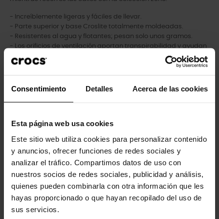
- Increíblemente ligeras y fáciles de llevar.
- Parte superior y base Croslite totalmente moldeadas.
- Resistentes al agua y flotantes; pesan solo unos gramos.
- Los orificios de ventilación aportan transpirabilidad y ayudan
a evacuar el agua.
- Fáciles de limpiar y de secado rápido.
- Almohadilla en el talón de la correa trasera para mayor
comodidad.
Consentimiento
Detalles
Acerca de las cookies
- Personalizables con Jibbitz™.
- Soporte de doble densidad con suela Croslite y plantilla
LiteRide™.
Esta página web usa cookies
Este sitio web utiliza cookies para personalizar contenido
y anuncios, ofrecer funciones de redes sociales y
Los clientes que compraron este
analizar el tráfico. Compartimos datos de uso con
producto también han comprado:
nuestros socios de redes sociales, publicidad y análisis,
quienes pueden combinarla con otra información que les
-20%
-20%
hayas proporcionado o que hayan recopilado del uso de
sus servicios.