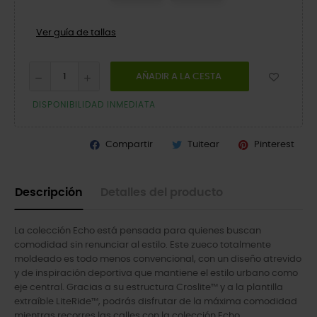
Ver guía de tallas
AÑADIR A LA CESTA
DISPONIBILIDAD INMEDIATA
Compartir
Tuitear
Pinterest
Descripción
Detalles del producto
La colección Echo está pensada para quienes buscan
comodidad sin renunciar al estilo. Este zueco totalmente
moldeado es todo menos convencional, con un diseño atrevido
y de inspiración deportiva que mantiene el estilo urbano como
eje central. Gracias a su estructura Croslite™ y a la plantilla
extraíble LiteRide™, podrás disfrutar de la máxima comodidad
mientras recorres las calles con la colección Echo.