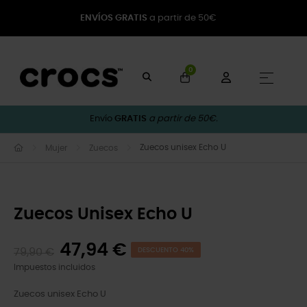
ENVÍOS GRATIS
a partir de 50€
0
Naveg
☰
Envío
GRATIS
a partir de 50€.
Zuecos unisex Echo U
Mujer
Zuecos
Zuecos Unisex Echo U
47,94 €
79,90 €
DESCUENTO 40%
Impuestos incluidos
Zuecos unisex Echo U