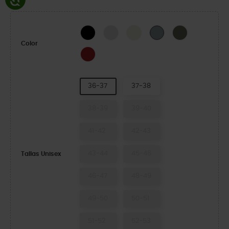
Black
Atmosphere
Bone/Black
Dusty Olive
Concrete
Color
Heritage Red
36-37
37-38
38-39
39-40
41-42
42-43
43-44
45-46
Tallas Unisex
46-47
48-49
49-50
50-51
51-52
52-53