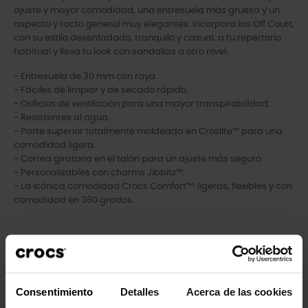
ajuste y mayor comodidad, una entresuela más gruesa y un
aspecto y tacto general muy elegantes. Incorpora las Off Court,
con su estilo desenfadado, tranquilo y casual, a tu repertorio
habitual y lleva tu look con sandalias a otro nivel.
- Entresuela de 30 mm con raya.
- Fáciles de limpiar y de secado rápido.
- Orificios de ventilación para una mayor transpirabilidad.
- Resistentes al agua.
- Parte superior totalmente moldeada en Croslite™ para una
comodidad ligera.
- Correa giratoria en el talón para un ajuste más seguro.
- Personalizables con charms Jibbitz™.
- La icónica comodidad Crocs Comfort™: ligeras, flexibles y con
comodidad en 360 grados.
Los clientes que compraron este
producto también han comprado:
Consentimiento
Detalles
Acerca de las cookies