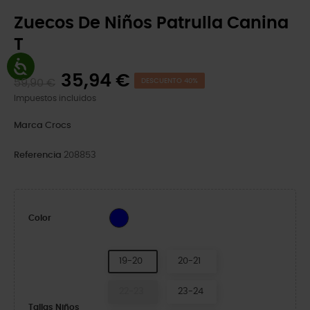
Zuecos De Niños Patrulla Canina
T
35,94 €
59,90 €
DESCUENTO 40%
Impuestos incluidos
Marca
Crocs
Referencia
208853
Blue
Color
19-20
20-21
22-23
23-24
Tallas Niños