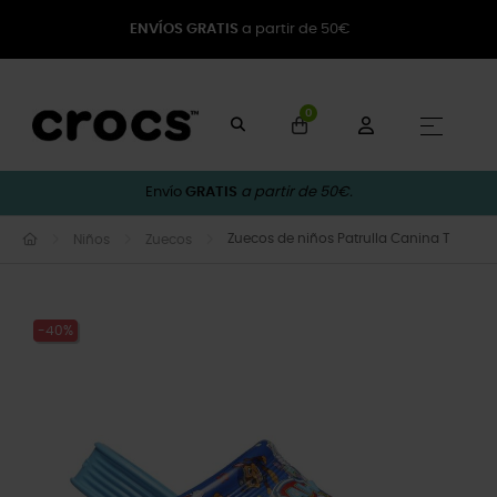
ENVÍOS GRATIS
a partir de 50€
0
Naveg
☰
Envío
GRATIS
a partir de 50€.
Zuecos de niños Patrulla Canina T
Niños
Zuecos
-40%