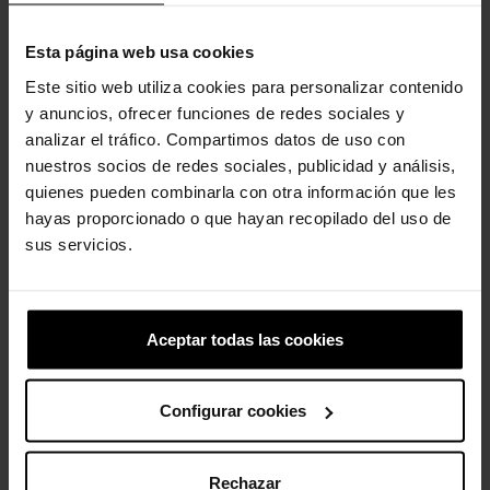
-20%
Esta página web usa cookies
Este sitio web utiliza cookies para personalizar contenido
y anuncios, ofrecer funciones de redes sociales y
analizar el tráfico. Compartimos datos de uso con
nuestros socios de redes sociales, publicidad y análisis,
quienes pueden combinarla con otra información que les
Zuecos de niños Star Wars...
Rugby
hayas proporcionado o que hayan recopilado del uso de
sus servicios.
59,90 €
4,99 €
3,99 €
-20%
-20%
Aceptar todas las cookies
Configurar cookies
Rechazar