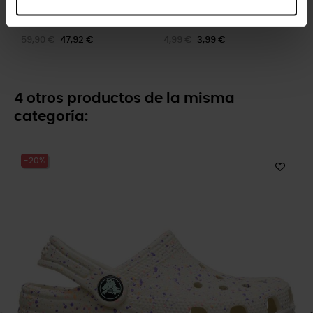
Zuecos unisex Classic U
Letra M
59,90 €
47,92 €
4,99 €
3,99 €
4 otros productos de la misma
categoría:
-20%