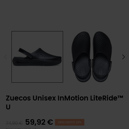
Zuecos Unisex InMotion LiteRide™
U
59,92 €
74,90 €
DESCUENTO 20%