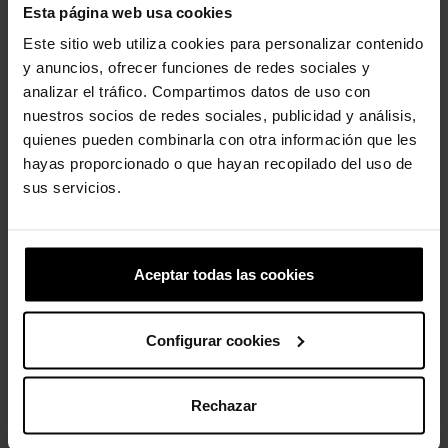
ajuste seguro.
Esta página web usa cookies
- Plantilla de espuma LiteRide™ de primera calidad,
Este sitio web utiliza cookies para personalizar contenido
supersuave, increíblemente ligera y extraordinariamente
y anuncios, ofrecer funciones de redes sociales y
resistente.
- Suela exterior Croslite totalmente moldeada que ofrece
analizar el tráfico. Compartimos datos de uso con
durabilidad y ligereza.
nuestros socios de redes sociales, publicidad y análisis,
- LiteRide™: Revolucionaria. Suavidad envolvente. Comodidad
quienes pueden combinarla con otra información que les
innovadora.
hayas proporcionado o que hayan recopilado del uso de
sus servicios.
Los clientes que compraron este
producto también han comprado:
Aceptar todas las cookies
-20%
-30%
Configurar cookies
Rechazar