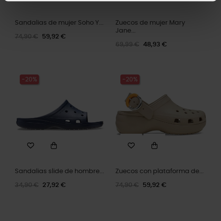
Sandalias de mujer Soho Y...
Zuecos de mujer Mary
Jane...
74,90 €
59,92 €
69,99 €
48,93 €
-20%
-20%
Sandalias slide de hombre...
Zuecos con plataforma de...
34,90 €
27,92 €
74,90 €
59,92 €