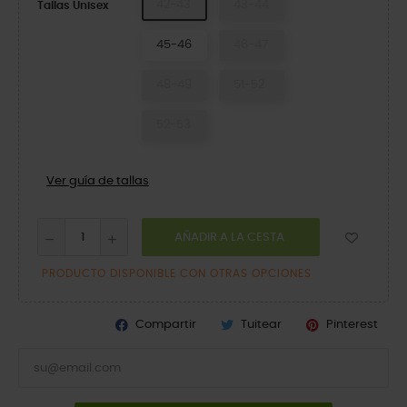
42-43
43-44
Tallas Unisex
45-46
46-47
48-49
51-52
52-53
Ver guía de tallas
AÑADIR A LA CESTA
PRODUCTO DISPONIBLE CON OTRAS OPCIONES
Compartir
Tuitear
Pinterest