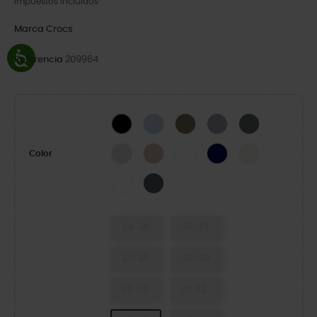
Impuestos incluidos
Marca
Crocs
Referencia
209964
Blue Calcite
Taupe-X
Purple Moon
Slate Grey
Black
Atmosphere
Quartz
White
Navy
Summit White
Color
White/White
Carbon/Multi
34-35
36-37
37-38
38-39
39-40
41-42