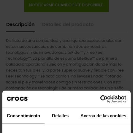
NOTIFICARME CUANDO ESTÉ DISPONIBLE.
Descripción
Detalles del producto
Disfruta de una comodidad y una ligereza excepcionales con
estos nuevos zuecos, que combinan dos de nuestras
tecnologías más innovadoras: LiteRide™ y Free Feel
Technology™. La plantilla de espuma LiteRide™ de primera
calidad proporciona sujeción y amortiguación donde más lo
necesitan tus pies, y la parte superior suave y flexible con Free
Feel Technology™ se nota como si no llevases nada, flotando
sobre el pie y moviéndose contigo sin restricciones. Con esta
combinación de tecnologías de primera calidad en un diseño
deportivo, disfrutarás de un estilo informal y una mayor
comodidad allá donde te lleve la vida.
- Inspiradas en el deporte para tu estilo de vida activo.
Consentimiento
Detalles
Acerca de las cookies
- Parte superior con tecnología Free Feel™ que «parece que no
llevas nada puesto».
- Correa trasera giratoria con tecnología Free Feel™ para un