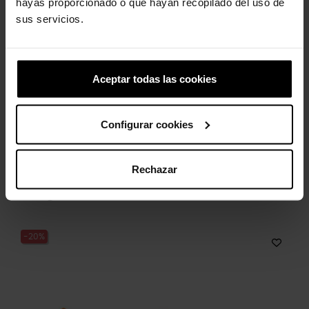
hayas proporcionado o que hayan recopilado del uso de
sus servicios.
Aceptar todas las cookies
Salsa picante Gold
Corazón
4,99 €
3,99 €
4,99 €
3,99 €
Configurar cookies
Rechazar
4 otros productos de la misma
categoría:
-20%