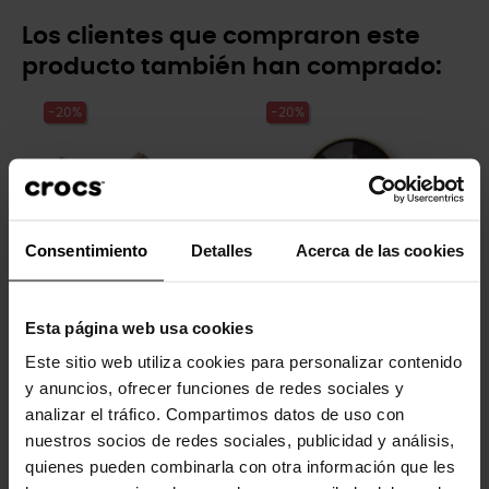
Los clientes que compraron este
producto también han comprado:
-20%
-20%
Consentimiento
Detalles
Acerca de las cookies
Zuecos unisex Classic Lined
Gema circular dorada y
Esta página web usa cookies
U
negra
Este sitio web utiliza cookies para personalizar contenido
69,99 €
55,99 €
5,99 €
4,79 €
y anuncios, ofrecer funciones de redes sociales y
analizar el tráfico. Compartimos datos de uso con
nuestros socios de redes sociales, publicidad y análisis,
-20%
-20%
quienes pueden combinarla con otra información que les