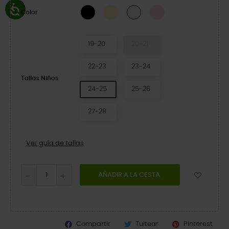
Black
Daylily
Pink Milk
Chalk
Color
19-20
20-21
22-23
23-24
Tallas Niños
24-25
25-26
27-28
Ver guía de tallas
AÑADIR A LA CESTA
Compartir
Tuitear
Pinterest