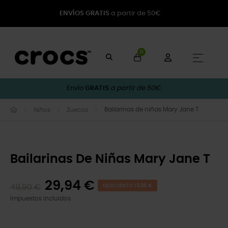
ENVÍOS GRATIS
a partir de 50€
0
Naveg
☰
Envío
GRATIS
a partir de 50€.
Bailarinas de niñas Mary Jane T
Niños
Zuecos
Bailarinas De Niñas Mary Jane T
29,94 €
49,90 €
DESCUENTO 19,96 €
Impuestos incluidos