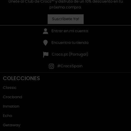
Únete al Club de Crocs™ y disfruta de un 10% descuento en tu
próxima compra.
Suscríbete Ya!
Entrar en mi cuenta
Encuentra tu tienda
Crocs.pt (Portugal)
#CrocsSpain
COLECCIONES
Classic
Crocband
Inmotion
Echo
Getaway