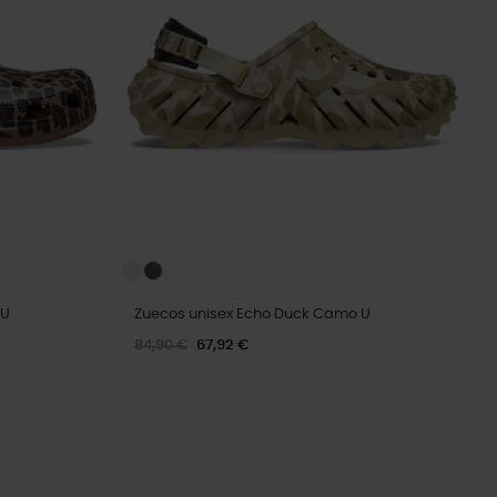
 U
Zuecos unisex Echo Duck Camo U
84,90 €
67,92 €