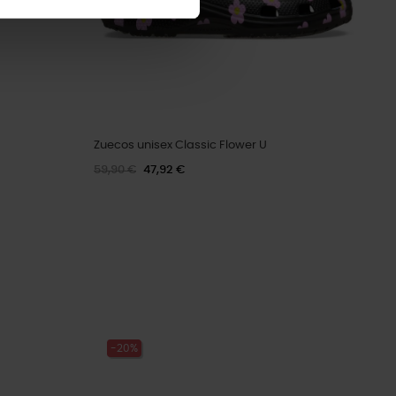
Zuecos unisex Classic Flower U
59,90 €
47,92 €
-20%