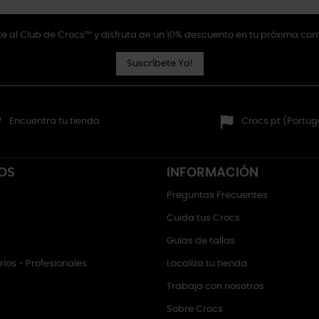
e al Club de Crocs™ y disfruta de un 10% descuento en tu próxima co
Suscríbete Ya!
Encuentra tu tienda
Crocs.pt (Portug
OS
INFORMACIÓN
Preguntas Frecuentes
Cuida tus Crocs
Guías de tallas
ios - Profesionales
Localiza tu tienda
Trabaja con nosotros
Sobre Crocs