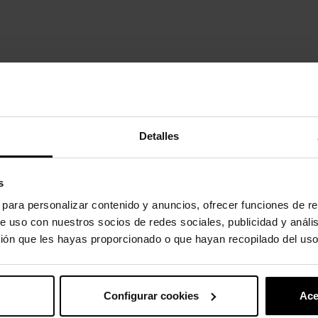
didad.
odidad innovadora.
Detalles
s
oducto también han comprado:
s para personalizar contenido y anuncios, ofrecer funciones de re
-20%
e uso con nuestros socios de redes sociales, publicidad y análi
ión que les hayas proporcionado o que hayan recopilado del uso
Configurar cookies
Ace