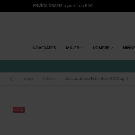
ENVÍOS GRATIS
a partir de 50€
NOVEDADES
MUJER
HOMBRE
NIÑO
Zuecos unisex Echo Gum RO Clog U
Mujer
Zuecos
-40%