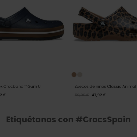
sex Crocband™ Gum U
Zuecos de niños Classic Animal
92 €
59,90 €
47,92 €
Etiquétanos con #CrocsSpain