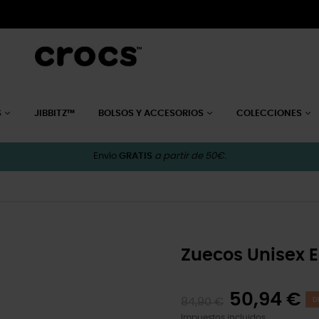
S
JIBBITZ™
BOLSOS Y ACCESORIOS
COLECCIONES
Envío
GRATIS
a partir de 50€.
Zuecos Unisex 
50,94 €
84,90 €
D
Impuestos incluidos