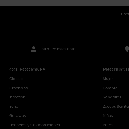
Únet
Entrar en mi cuenta
COLECCIONES
PRODUCT
Classic
Mujer
Crocband
Hombre
Inmotion
Sandalias
Echo
Zuecos Sanitar
Getaway
Niños
Licencias y Colaboraciones
Botas