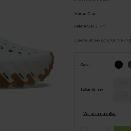
Marca
Crocs
Referencia
211675
Zuecos unisex Echo Gum RO C
Blac
Color
36-37
Tallas Unisex
42-43
Ver guía de tallas