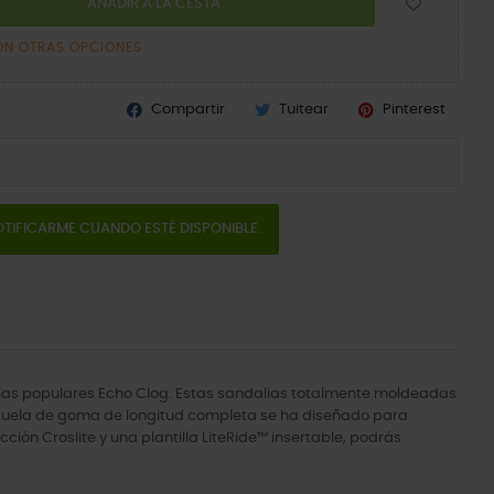
AÑADIR A LA CESTA
ON OTRAS OPCIONES
Compartir
Tuitear
Pinterest
TIFICARME CUANDO ESTÉ DISPONIBLE.
las populares Echo Clog. Estas sandalias totalmente moldeadas
a suela de goma de longitud completa se ha diseñado para
ción Croslite y una plantilla LiteRide™ insertable, podrás