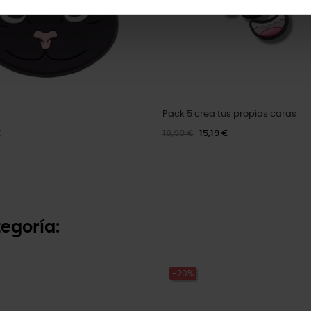
Pack 5 crea tus propias caras
€
18,99 €
15,19 €
egoría:
-20%