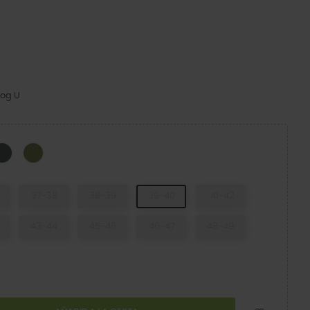
log U
k
Slate Grey
Army Green
37-38
38-39
39-40
41-42
43-44
45-46
46-47
48-49