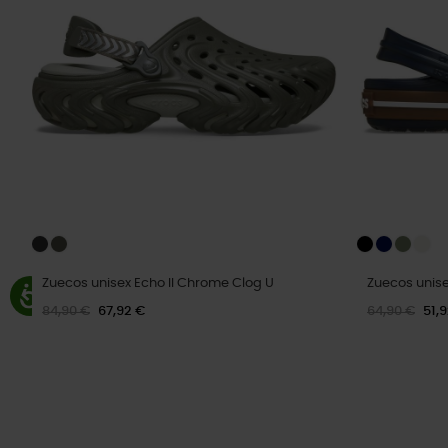
Zuecos unisex Echo II Chrome Clog U
Zuecos uni
84,90 €
67,92 €
64,90 €
51,