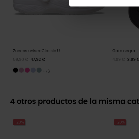
Zuecos unisex Classic U
Gato negro
59,90 €
47,92 €
4,99 €
3,99 
+76
4 otros productos de la misma cat
-20%
-20%