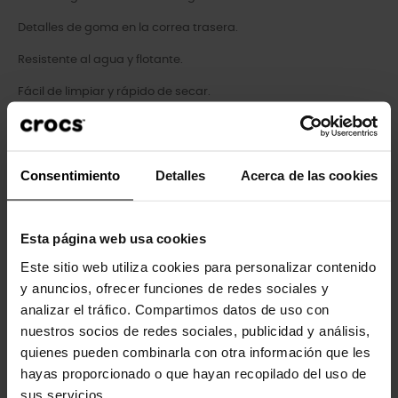
Detalles de goma en la correa trasera.
Resistente al agua y flotante.
Fácil de limpiar y rápido de secar.
Almohadilla en el talón de la correa trasera para mayor
comodidad.
Consentimiento
Detalles
Acerca de las cookies
Personalizable con charms Jibbitz™.
Plantilla LiteRide™: revolucionaria. Suavidad envolvente.
Comodidad innovadora.
Esta página web usa cookies
Este sitio web utiliza cookies para personalizar contenido
y anuncios, ofrecer funciones de redes sociales y
Clientes que compraram este
analizar el tráfico. Compartimos datos de uso con
produto também compraram:
nuestros socios de redes sociales, publicidad y análisis,
quienes pueden combinarla con otra información que les
-20%
-30%
hayas proporcionado o que hayan recopilado del uso de
sus servicios.