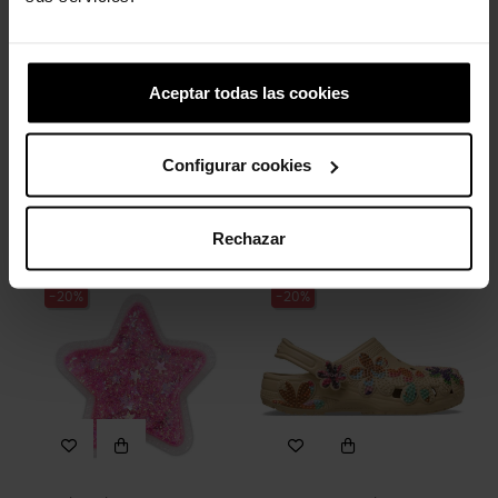
Aceptar todas las cookies
Configurar cookies
Chinelos Crocband™ U
Sandálias unissex Mega
unissex
Crush U
39,90 €
31,92 €
84,99 €
59,43 €
Rechazar
-20%
-20%