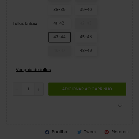
38-39
39-40
41-42
42-43
Tallas Unisex
43-44
45-46
46-47
48-49
Ver guía de tallas
ADICIONAR AO CARRINHO
Partilhar
Tweet
Pinterest