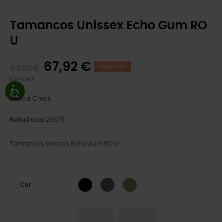
Tamancos Unissex Echo Gum RO
U
67,92 €
84,90 €
POUPE 20%
Com IVA
Marca
Crocs
Referência
211675
Tamancos unissex Echo Gum RO U
BLACK
Exército Verde
Cinza Ardósia
Cor
36-37
37-38