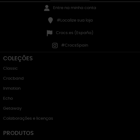
Entre na minha conta
#Localize sua loja
Crocs.es (España)
#CrocsSpain
COLEÇÕES
Classic
Crocband
Inmotion
Echo
Getaway
Colaborações e licenças
PRODUTOS