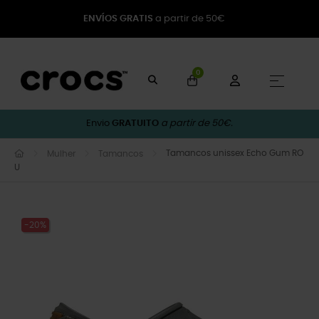
ENVÍOS GRATIS
a partir de 50€
0
Toggle
☰
Envio
GRATUITO
a partir de 50€.
Tamancos unissex Echo Gum RO
Mulher
Tamancos
U
-20%