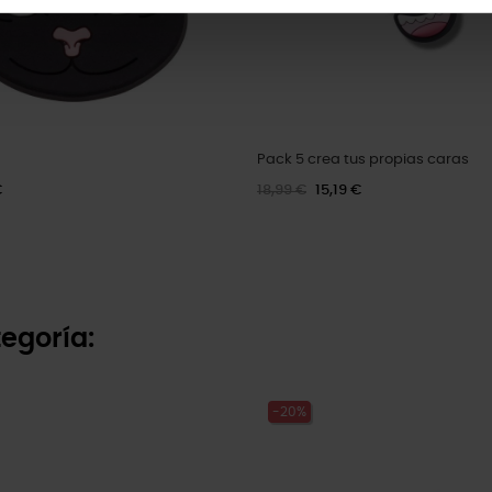
Pack 5 crea tus propias caras
€
18,99 €
15,19 €
egoría:
-20%