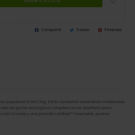
AÑADIR A LA CESTA
Compartir
Tuitear
Pinterest
las populares Echo Clog. Estas sandalias totalmente moldeadas
a suela de goma de longitud completa se ha diseñado para
ción Croslite y una plantilla LiteRide™ insertable, podrás