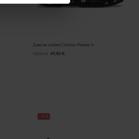
Zuecos unisex Classic Flower U
59,90 €
47,92 €
-20%