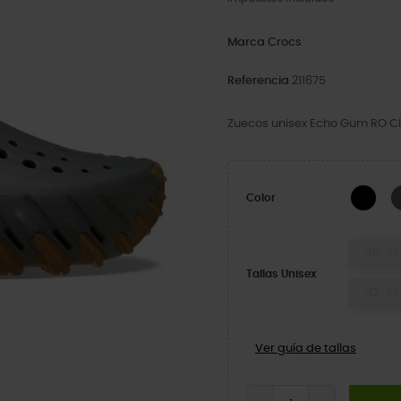
Marca
Crocs
Referencia
211675
Zuecos unisex Echo Gum RO C
Blac
Color
36-37
Tallas Unisex
42-43
Ver guía de tallas