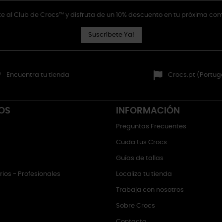
e al Club de Crocs™ y disfruta de un 10% descuento en tu próxima co
Suscríbete Ya!
Encuentra tu tienda
Crocs.pt (Portug
OS
INFORMACIÓN
Preguntas Frecuentes
Cuida tus Crocs
Guías de tallas
ios - Profesionales
Localiza tu tienda
Trabaja con nosotros
Sobre Crocs
Contacto