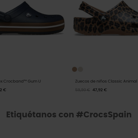
sex Crocband™ Gum U
Zuecos de niños Classic Animal
92 €
59,90 €
47,92 €
Etiquétanos con #CrocsSpain