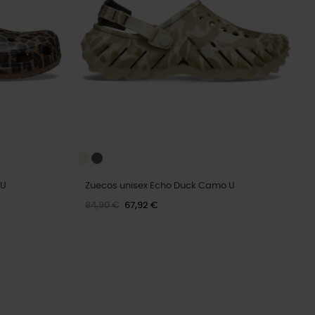
 U
Zuecos unisex Echo Duck Camo U
84,90 €
67,92 €