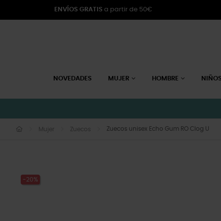
ENVÍOS GRATIS
a partir de 50€
NOVEDADES
MUJER
HOMBRE
NIÑO
Zuecos unisex Echo Gum RO Clog U
Mujer
Zuecos
-20%