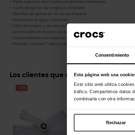
- Parte superior de Croslite totalmente moldeada.
- Suela de goma de longitud completa.
- Detalles de goma en la correa trasera.
- Resistente al agua y flotante.
- Fácil de limpiar y de secado rápido.
- Almohadilla en el talón de la correa trasera para mayor como
- Personalizable con charms Jibbitz™.
- Plantilla LiteRide™: Revolucionaria. Suavidad envolvente. Com
Consentimiento
Los clientes que compraron este pr
Esta página web usa cookie
Este sitio web utiliza cookie
-20%
-20%
tráfico. Compartimos datos d
combinarla con otra informac
Rechazar