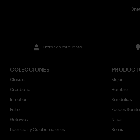
Únet
Entrar en mi cuenta
COLECCIONES
PRODUCT
Classic
Mujer
Crocband
Hombre
Inmotion
Sandalias
Echo
Zuecos Sanitar
Getaway
Niños
Licencias y Colaboraciones
Botas