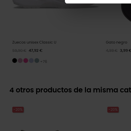
Zuecos unisex Classic U
Gato negro
59,90 €
47,92 €
4,99 €
3,99 
+76
4 otros productos de la misma cat
-20%
-20%