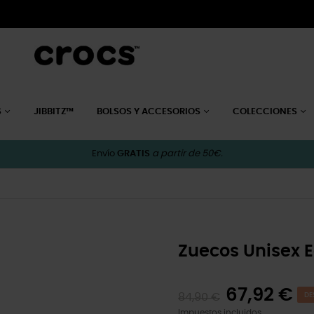
S
JIBBITZ™
BOLSOS Y ACCESORIOS
COLECCIONES
Envío
GRATIS
a partir de 50€.
Zuecos Unisex 
67,92 €
84,90 €
DE
Impuestos incluidos