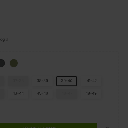
log U
k
Army Green
Slate Grey
37-38
38-39
39-40
41-42
43-44
45-46
46-47
48-49