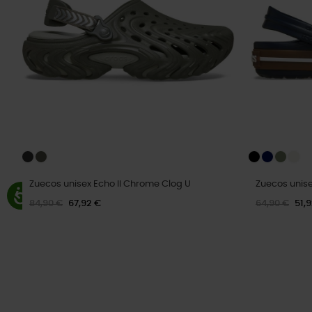
Zuecos unisex Echo II Chrome Clog U
Zuecos uni
84,90 €
67,92 €
64,90 €
51,