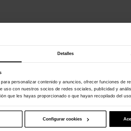
didad.
odidad innovadora.
Detalles
oducto también han comprado:
s
s para personalizar contenido y anuncios, ofrecer funciones de re
-20%
e uso con nuestros socios de redes sociales, publicidad y análi
ión que les hayas proporcionado o que hayan recopilado del uso
Configurar cookies
Ace