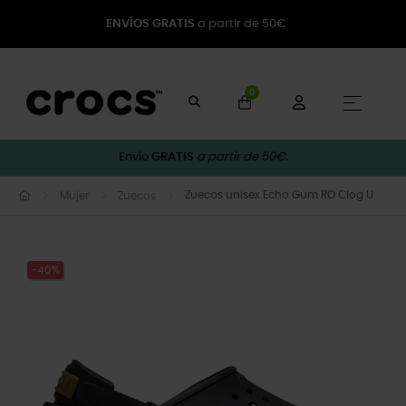
ENVÍOS GRATIS
a partir de 50€
0
Naveg
☰
Envío
GRATIS
a partir de 50€.
Zuecos unisex Echo Gum RO Clog U
Mujer
Zuecos
-40%