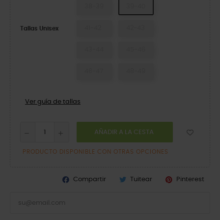
38-39
39-40
41-42
42-43
Tallas Unisex
43-44
45-46
46-47
48-49
Ver guía de tallas
AÑADIR A LA CESTA
PRODUCTO DISPONIBLE CON OTRAS OPCIONES
Compartir
Tuitear
Pinterest