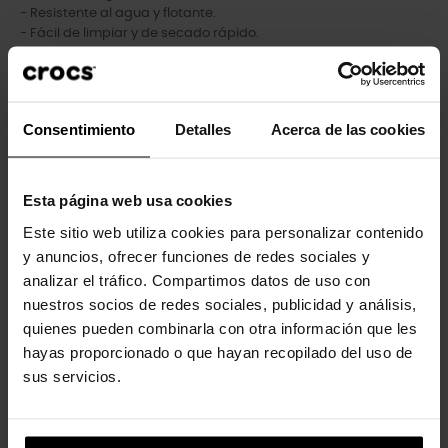
- Resistente al agua y flotante.
- Fácil de limpiar y de secado rápido.
- Almohadilla en el talón de la correa trasera para mayor
comodidad.
- Personalizable con charms Jibbitz™.
- Plantilla LiteRide™: Revolucionaria. Suavidad envolvente.
Consentimiento
Detalles
Acerca de las cookies
Comodidad innovadora.
Esta página web usa cookies
Los clientes que compraron este
Este sitio web utiliza cookies para personalizar contenido
producto también han comprado:
y anuncios, ofrecer funciones de redes sociales y
analizar el tráfico. Compartimos datos de uso con
-20%
-20%
nuestros socios de redes sociales, publicidad y análisis,
quienes pueden combinarla con otra información que les
hayas proporcionado o que hayan recopilado del uso de
sus servicios.