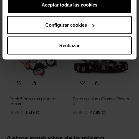
Aceptar todas las cookies
Zuecos unisex Classic U
Gato negro
59,90 €
47,92 €
4,99 €
3,99 €
Configurar cookies
-20%
-20%
Rechazar
Pack 5 crea tus propias
Zuecos unisex Classic Flower
caras
U
18,99 €
15,19 €
59,90 €
47,92 €
4 otros productos de la misma