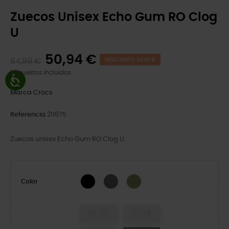
Zuecos Unisex Echo Gum RO Clog
U
50,94 €
84,99 €
DESCUENTO 34,05 €
Impuestos incluidos
Marca
Crocs
Referencia
211675
Zuecos unisex Echo Gum RO Clog U
Black
Slate Grey
Army Green
Color
36-37
37-38