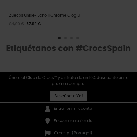
Zuecos unisex Echo II Chrome Clog U
84,90 €
67,92 €
Etiquétanos con #CrocsSpain
Únete al Club de Crocs™ y disfruta de un 10% descuento en tu
próxima compra.
Suscríbete Ya!
Entrar en mi cuenta
Encuentra tu tienda
Crocs.pt (Portugal)