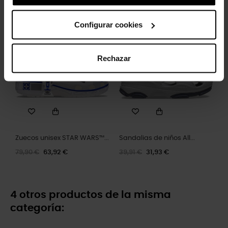
49,90 €
39,92 €
39,90 €
31,92 €
Configurar cookies
-20%
-20%
Rechazar
Zuecos unisex STAR WARS™...
Sandalias de niños All...
79,90 €
63,92 €
39,91 €
31,93 €
4 otros productos de la misma
categoría: