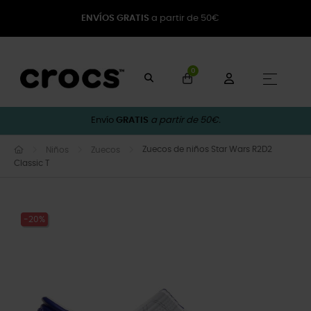
ENVÍOS GRATIS
a partir de 50€
0
Naveg
☰
Envío
GRATIS
a partir de 50€.
Zuecos de niños Star Wars R2D2
Niños
Zuecos
Classic T
-20%