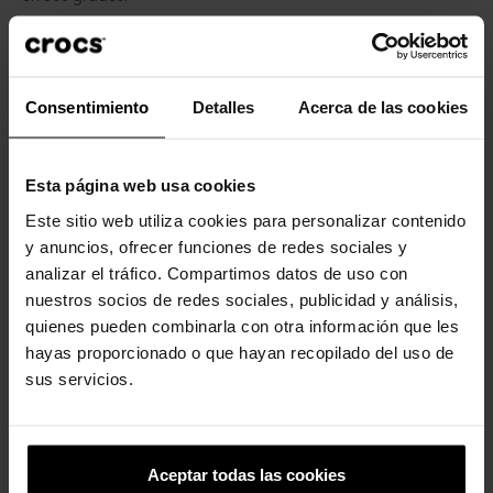
Consentimiento
Detalles
Acerca de las cookies
Esta página web usa cookies
Los clientes que compraron este
Este sitio web utiliza cookies para personalizar contenido
producto también han comprado:
y anuncios, ofrecer funciones de redes sociales y
analizar el tráfico. Compartimos datos de uso con
-20%
-20%
nuestros socios de redes sociales, publicidad y análisis,
quienes pueden combinarla con otra información que les
hayas proporcionado o que hayan recopilado del uso de
sus servicios.
Aceptar todas las cookies
Botas de niños Winter Puff K
Zapatillas de niños...