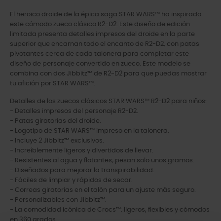
El heroico droide de la épica saga STAR WARS™ ha inspirado
este cómodo zueco clásico R2-D2. Este diseño de edición
limitada presenta detalles impresos del droide en la parte
superior que encarnan todo el encanto de R2-D2, con patas
pivotantes cerca de cada talonera para completar este
diseño de personaje convertido en zueco. Este modelo se
combina con dos Jibbitz™ de R2-D2 para que puedas mostrar
tu afición por STAR WARS™.
Detalles de los zuecos clásicos STAR WARS™ R2-D2 para niños:
- Detalles impresos del personaje R2-D2.
- Patas giratorias del droide.
- Logotipo de STAR WARS™ impreso en la talonera.
- Incluye 2 Jibbitz™ exclusivos.
- Increíblemente ligeros y divertidos de llevar.
- Resistentes al agua y flotantes; pesan solo unos gramos.
- Diseñados para mejorar la transpirabilidad.
- Fáciles de limpiar y rápidos de secar.
- Correas giratorias en el talón para un ajuste más seguro.
- Personalizables con Jibbitz™.
- La comodidad icónica de Crocs™: ligeros, flexibles y cómodos
en 360 grados.