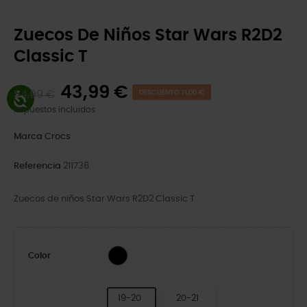
Zuecos De Niños Star Wars R2D2
Classic T
43,99 €
54,99 €
DESCUENTO 11,00 €
Impuestos incluidos
Marca
Crocs
Referencia
211736
Zuecos de niños Star Wars R2D2 Classic T
Multi
Color
19-20
20-21