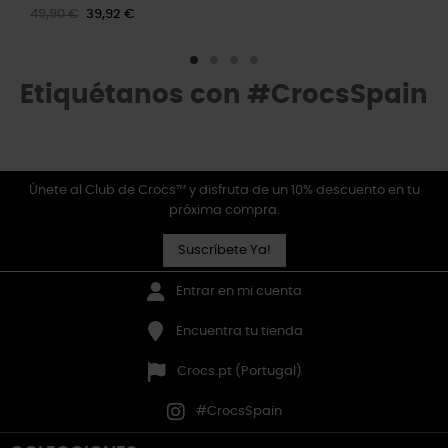
49,90 €
39,92 €
Etiquétanos con #CrocsSpain
Únete al Club de Crocs™ y disfruta de un 10% descuento en tu
próxima compra.
Suscríbete Ya!
Entrar en mi cuenta
Encuentra tu tienda
Crocs.pt (Portugal)
#CrocsSpain