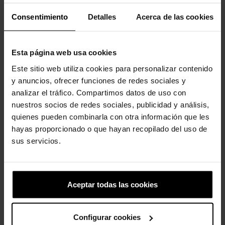
Los clientes que compraron este
Consentimiento
Detalles
Acerca de las cookies
producto también han comprado:
Esta página web usa cookies
-20%
-20%
Este sitio web utiliza cookies para personalizar contenido
y anuncios, ofrecer funciones de redes sociales y
analizar el tráfico. Compartimos datos de uso con
nuestros socios de redes sociales, publicidad y análisis,
quienes pueden combinarla con otra información que les
hayas proporcionado o que hayan recopilado del uso de
sus servicios.
Bailarinas de mujer Classic...
Zuecos de niños Classic T
49,90 €
39,92 €
39,90 €
31,92 €
Aceptar todas las cookies
-20%
-20%
Configurar cookies