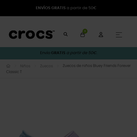
ENVÍOS GRATIS
a partir de 50€
0
Naveg
☰
Envío
GRATIS
a partir de 50€.
Zuecos de niños Bluey Friends Forever
Niños
Zuecos
Classic T