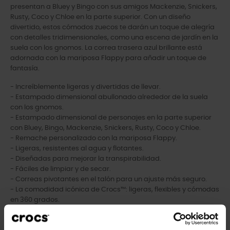
presentan a Bluey y Bingo con sus amigos Mackenzie, Snickers,
Rusty, Coco y Chloe en la parte superior. Con un diseño
divertido, estos cómodos zuecos te darán un toque de alegría
con detalles tridimensionales, como una escena de jardín en la
suela con los gnomos. La correa trasera azul brillante está
adornada con la mariposa Flappy para añadir un toque de
fantasía.
- Increíblemente ligeras y divertidas de llevar.
- Estampado dimensional abullonado alrededor de la suela
con los gnomos.
- Estampado dimensional de personajes en la parte superior
con Bluey, Bingo, Mackenzie, Snickers, Rusty, Coco y Chloe.
- Remache personalizado con la mariposa Flappy.
- Ligeras, resistentes al agua y flotantes.
- Diseñadas para mejorar la transpirabilidad.
- Fáciles de limpiar y de secar.
- Correas pivotantes en el talón para un ajuste más seguro.
- La comodidad icónica de Crocs™: ligeras, flexibles y cómodas
en 360 grados.