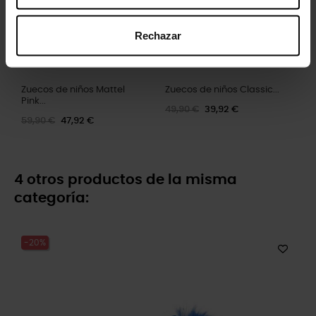
Rechazar
Zuecos de niños Mattel
Zuecos de niños Classic...
Pink...
49,90 €
39,92 €
59,90 €
47,92 €
4 otros productos de la misma
categoría:
-20%