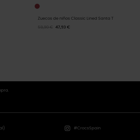
Zuecos de niños Classic Lined Santa T
59,90 €
47,93 €
mpra.
al)
#CrocsSpain