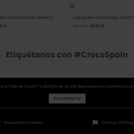
ños Classic Chunky Glitter K
Zuecos de niños Classic Stitch T
92 €
49,90 €
39,92 €
Etiquétanos con #CrocsSpain
e al Club de Crocs™ y disfruta de un 10% descuento en tu próxima co
Suscríbete Ya!
Encuentra tu tienda
Crocs.pt (Portug