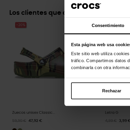
Los clientes que compraron este pr
Consentimiento
-20%
-20%
Esta página web usa cookie
Este sitio web utiliza cookie
tráfico. Compartimos datos d
combinarla con otra informac
Rechazar
Zuecos unisex Classic...
Letra G
59,90 €
47,92 €
4,99 €
3,99 