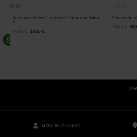
Zuecos de niños Crocband™ Speckled Band
Zuecos de ni
T
49,90 €
39,
49,99 €
39,99 €
Únet
Entrar en mi cuenta