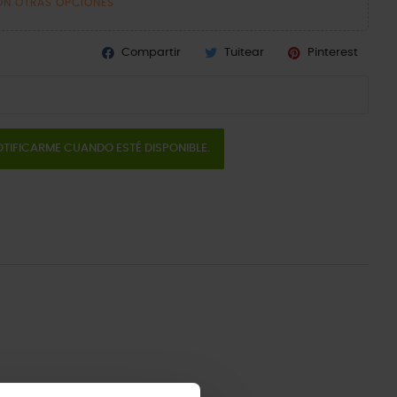
ON OTRAS OPCIONES
Compartir
Tuitear
Pinterest
TIFICARME CUANDO ESTÉ DISPONIBLE.