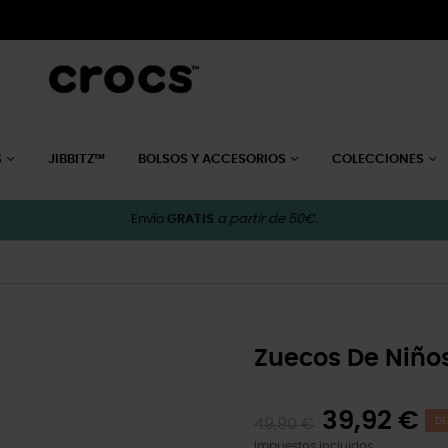
S
JIBBITZ™
BOLSOS Y ACCESORIOS
COLECCIONES
Envío
GRATIS
a partir de 50€.
Zuecos De Niños
39,92 €
49,90 €
DE
Impuestos incluidos