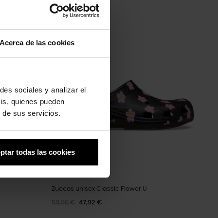
Acerca de las cookies
-20%
des sociales y analizar el
sis, quienes pueden
 de sus servicios.
ptar todas las cookies
Zuecos unisex Classic Flower U
59,90 €
47,92 €