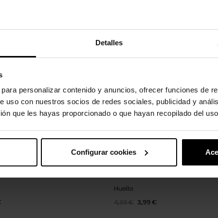
oducto también han comprado:
Detalles
-20%
s
s para personalizar contenido y anuncios, ofrecer funciones de re
e uso con nuestros socios de redes sociales, publicidad y análi
ión que les hayas proporcionado o que hayan recopilado del uso
Configurar cookies
Ace
Huella
€
4,99 €
3,99 €