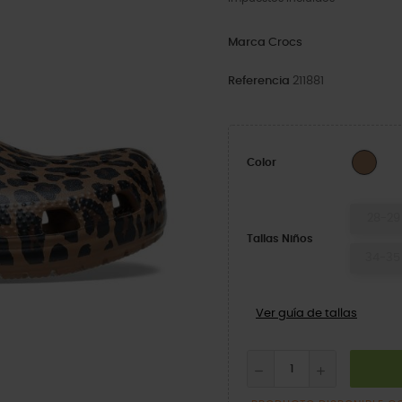
Marca
Crocs
Referencia
211881
Sep
Color
28-29
Tallas Niños
34-35
Ver guía de tallas