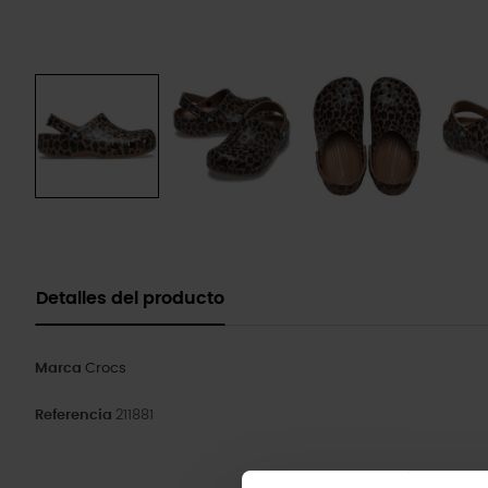
Detalles del producto
Marca
Crocs
Referencia
211881