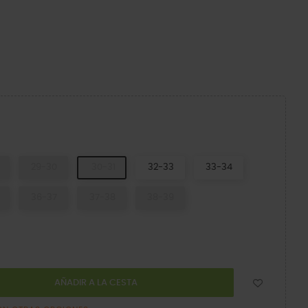
ia/Leopard
29-30
30-31
32-33
33-34
36-37
37-38
38-39
AÑADIR A LA CESTA