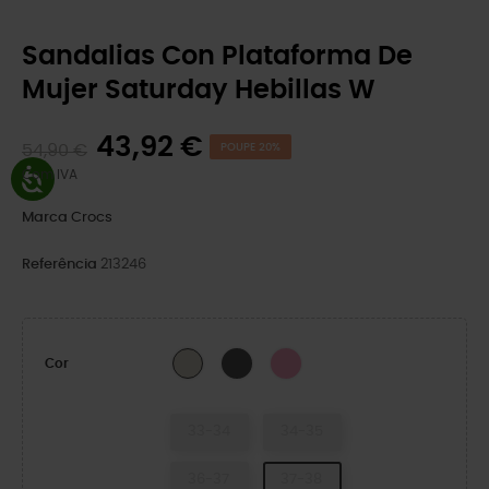
Sandalias Con Plataforma De
Mujer Saturday Hebillas W
43,92 €
54,90 €
POUPE 20%
Com IVA
Marca
Crocs
Referência
213246
Carbón
Pink Lemonade
Dulcé
Cor
33-34
34-35
36-37
37-38