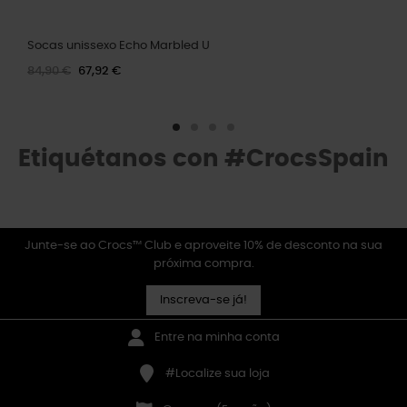
Socas unissexo Echo Marbled U
84,90 €
67,92 €
Etiquétanos con #CrocsSpain
Junte-se ao Crocs™ Club e aproveite 10% de desconto na sua
próxima compra.
Inscreva-se já!
Entre na minha conta
#Localize sua loja