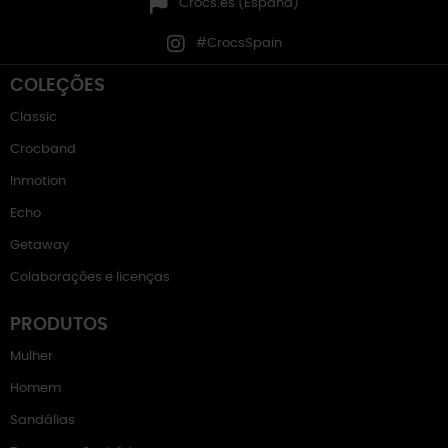
Crocs.es (España)
#CrocsSpain
COLEÇÕES
Classic
Crocband
Inmotion
Echo
Getaway
Colaborações e licenças
PRODUTOS
Mulher
Homem
Sandálias