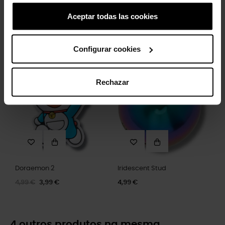
Aceptar todas las cookies
Borboleta colorida
Os Smurfs Smurfette
5,99 €
4,99 €
3,99 €
Configurar cookies
-20%
Rechazar
Doraemon 2
Iridescent Stud
4,99 €
3,99 €
4,99 €
4 outros produtos na mesma