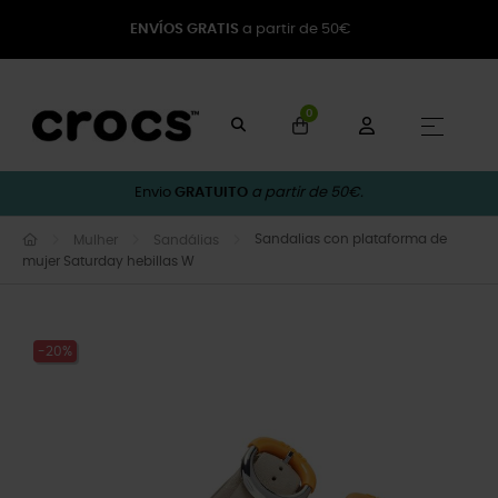
ENVÍOS GRATIS
a partir de 50€
0
Toggle
☰
Envio
GRATUITO
a partir de 50€.
Sandalias con plataforma de
Mulher
Sandálias
mujer Saturday hebillas W
-20%