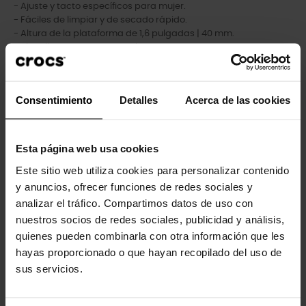
- Ajuste y tacto específicos para mujer.
- Fáciles de limpiar y de secado rápido.
- Altura de la plataforma de 1,6 pulgadas | 40 mm.
- Plantillas de espuma Croslite™ para una comodidad
duradera.
- Personalizables con charms Jibbitz™.
- Iconic Crocs Comfort™: ligeras. Flexibles. Comodidad en 360
Consentimiento
Detalles
Acerca de las cookies
grados.
Esta página web usa cookies
Clientes que compraram este
Este sitio web utiliza cookies para personalizar contenido
produto também compraram:
y anuncios, ofrecer funciones de redes sociales y
analizar el tráfico. Compartimos datos de uso con
-20%
nuestros socios de redes sociales, publicidad y análisis,
quienes pueden combinarla con otra información que les
hayas proporcionado o que hayan recopilado del uso de
sus servicios.