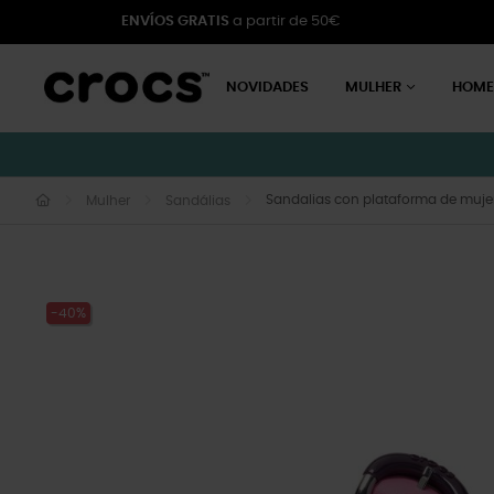
ENVÍOS GRATIS
a partir de 50€
NOVIDADES
MULHER
HOM
Sandalias con plataforma de mujer
Mulher
Sandálias
-40%