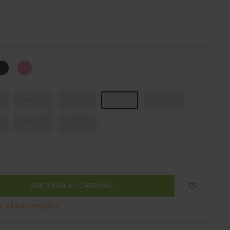
é
Carbón
Pink Lemonade
34-35
36-37
37-38
38-39
41-42
42-43
ADICIONAR AO CARRINHO
M VÁRIAS OPÇÕES