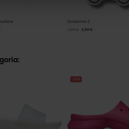
urfette
Doraemon 2
€
4,99 €
3,99 €
goria:
-20%