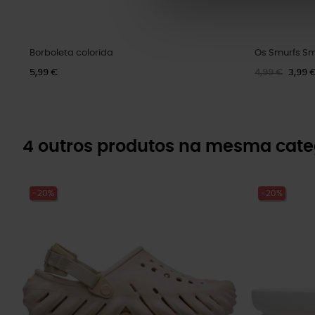
Borboleta colorida
Os Smurfs Sm
5,99 €
4,99 €
3,99 
4 outros produtos na mesma cate
-20%
-20%