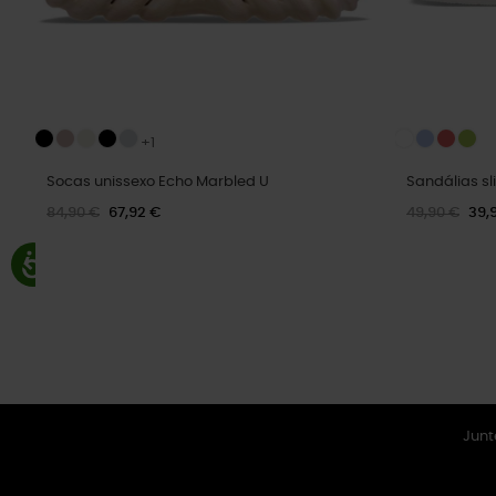
+1
Socas unissexo Echo Marbled U
Sandálias sl
84,90 €
67,92 €
49,90 €
39,
Junt