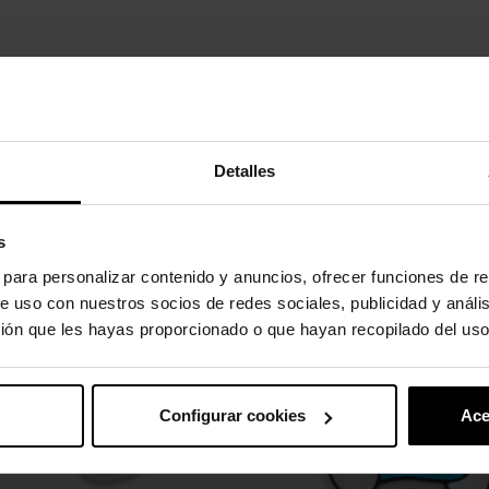
.
ados.
Detalles
uto também compraram:
s
-20%
s para personalizar contenido y anuncios, ofrecer funciones de re
e uso con nuestros socios de redes sociales, publicidad y análi
ión que les hayas proporcionado o que hayan recopilado del uso
Configurar cookies
Ace