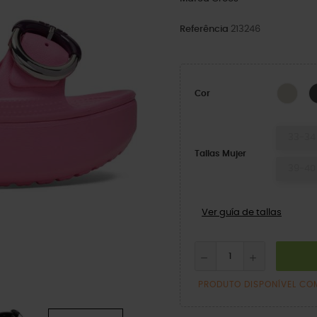
Referência
213246
Dulc
Cor
33-34
Tallas Mujer
39-40
Ver guía de tallas
PRODUTO DISPONÍVEL CO