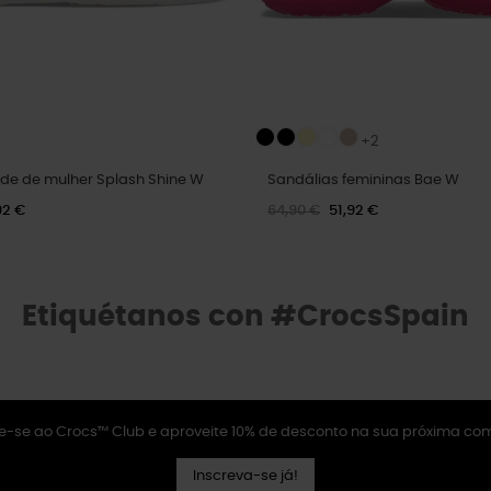
+2
ide de mulher Splash Shine W
Sandálias femininas Bae W
92 €
64,90 €
51,92 €
Etiquétanos con #CrocsSpain
e-se ao Crocs™ Club e aproveite 10% de desconto na sua próxima co
Inscreva-se já!