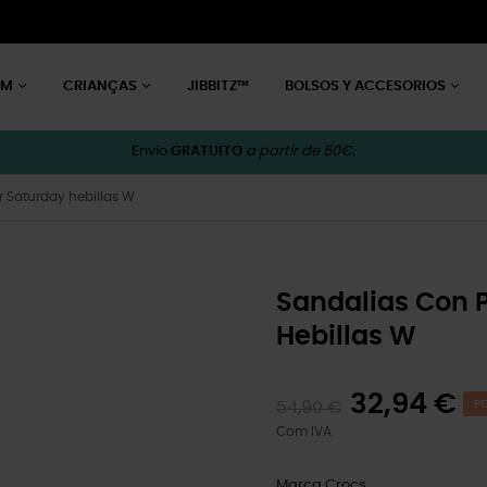
EM
CRIANÇAS
JIBBITZ™
BOLSOS Y ACCESORIOS
Envio
GRATUITO
a partir de 50€.
 Saturday hebillas W
Sandalias Con 
Hebillas W
32,94 €
54,90 €
PO
Com IVA
Marca
Crocs