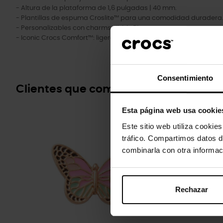
- Altura de la plataforma de 1,6 pulgadas | 40 mm.
- Plantillas de espuma Croslite™ para una comodidad duradera
- Personalizables con charms Jibbitz™.
- Iconic Crocs Comfort™: ligeras. Flexibles. Comodidad en 360 gr
Consentimiento
Clientes que compraram este prod
Esta página web usa cookie
-20%
Este sitio web utiliza cookie
tráfico. Compartimos datos d
combinarla con otra informac
Rechazar