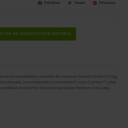
Partilhar
Tweet
Pinterest
IFICAR-ME QUANDO ESTIVER DISPONÍVEL
 la versatilidad y el estilo de nuestras Classic Platform Clog,
aforma cómoda, la emblemática comodidad Crocs Comfort™ y dos
ersonalidad al máximo. Ponte las sandalias Platform Saturday