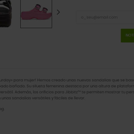
NOT
day» para mujer! Hemos creado unas nuevas sandalias que se basan en
cabado bañado. Su silueta femenina destaca por una altura de plat
versátil. Además, los orificios para Jibbitz™ te permiten mostrar tu p
unas sandalias versátiles y fáciles de llevar.
og.