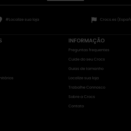
#Localize sua loja
Crocs.es (Españ
S
INFORMAÇÃO
Preguntas frequentes
Cuide do seu Crocs
Guias de tamanho
itários
Localize sua loja
Trabalhe Connosco
Sobre a Crocs
Contato