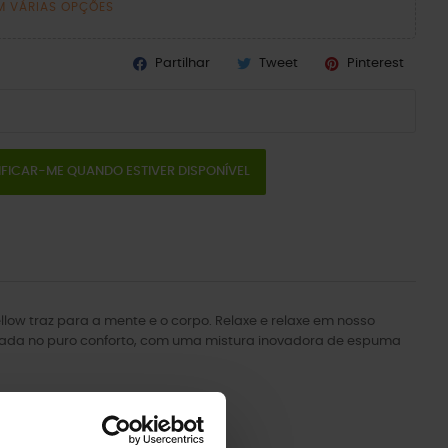
M VÁRIAS OPÇÕES
Partilhar
Tweet
Pinterest
IFICAR-ME QUANDO ESTIVER DISPONÍVEL
ow traz para a mente e o corpo. Relaxe e relaxe em nosso
trada no puro conforto, com uma mistura inovadora de espuma