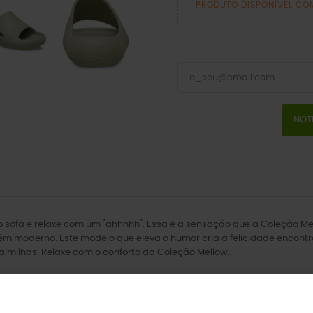
PRODUTO DISPONÍVEL CO
NOT
sofá e relaxe com um "ahhhhh". Essa é a sensação que a Coleção Mell
rém moderno. Este modelo que eleva o humor cria a felicidade encon
lmilhas. Relaxe com o conforto da Coleção Mellow.