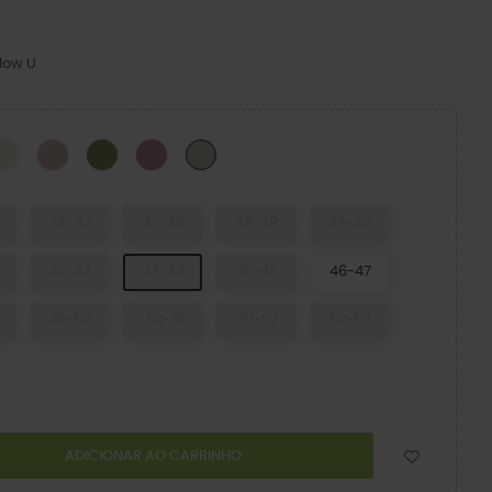
llow U
CK
Osso
Argila Rosa
Exército Verde
Cassis
Meteor
36-37
37-38
38-39
39-40
42-43
43-44
45-46
46-47
49-50
50-51
51-52
52-53
ADICIONAR AO CARRINHO