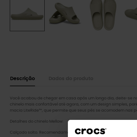
Descrição
Dados do produto
Você acabou de chegar em casa após um longo dia, deite-se no 
chinelo mais confortável até agora, com um design simples, po
macia LiteRide™, que permite que seus pés se acomodem nas pa
Detalhes do chinelo Mellow:
Calçado solto. Recomendamos ajustar.