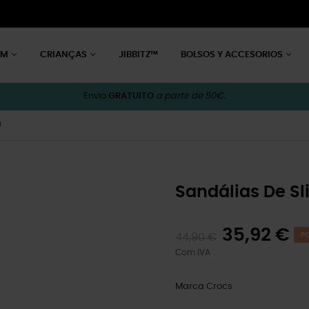
EM
CRIANÇAS
JIBBITZ™
BOLSOS Y ACCESORIOS
Envio
GRATUITO
a partir de 50€.
U
Sandálias De Sl
35,92 €
44,90 €
PO
Com IVA
Marca
Crocs