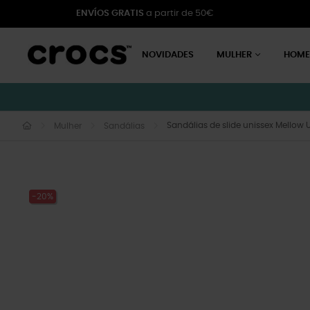
ENVÍOS GRATIS
a partir de 50€
NOVIDADES
MULHER
HOM
Sandálias de slide unissex Mellow 
Mulher
Sandálias
-20%