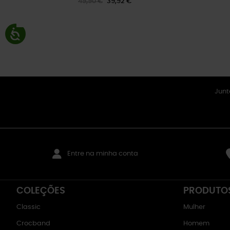
49,90 €
39,92 €
Junt
Entre na minha conta
COLEÇÕES
PRODUTO
Classic
Mulher
Crocband
Homem