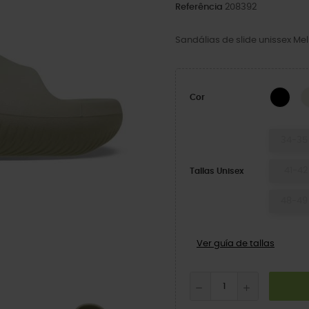
Referência
208392
Sandálias de slide unissex Me
BLA
Cor
34-35
41-42
Tallas Unisex
48-49
Ver guía de tallas