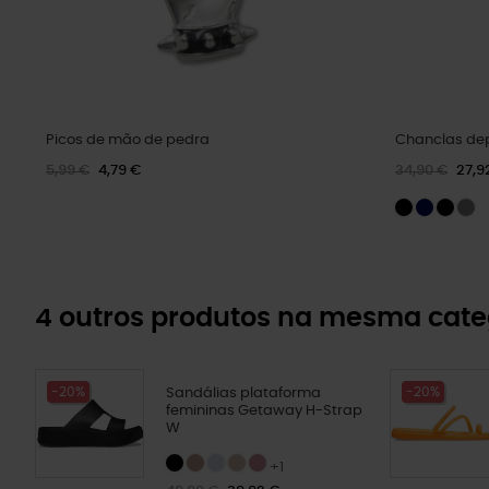
Picos de mão de pedra
Chanclas dep
5,99 €
4,79 €
34,90 €
27,9
4 outros produtos na mesma cate
-20%
-20%
Sandálias plataforma
femininas Getaway H-Strap
W
+1