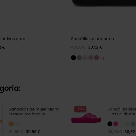
ortivas para...
Sandálias plataforma...
2 €
49,90 €
39,92 €
+1
goria:
-20%
Sandalias de mujer Miami
Sandálias slid
Frosted toe loop W
Classic Platf
44,99 €
35,99 €
49,90 €
39,92