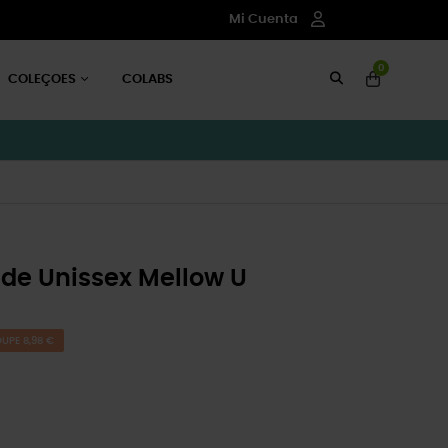
Mi Cuenta
0
COLEÇOES
COLABS
ide Unissex Mellow U
UPE 8,98 €