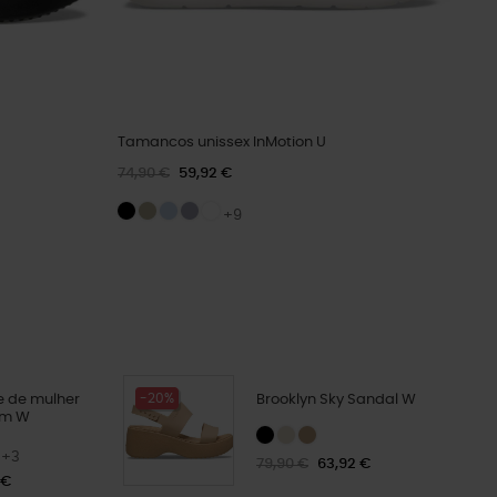
Tamancos unissex InMotion U
74,90 €
59,92 €
+9
-20%
e de mulher
Brooklyn Sky Sandal W
orm W
+3
79,90 €
63,92 €
 €