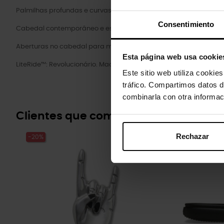
Palmilhas profundas e curvas oferecem conforto com um afund
Consentimiento
Cabedal contemporâneo e estilo moderno para uma estética el
Aberturas no cabedal para maior respirabilidade.
Esta página web usa cookie
LiteRide™: Revolucionário. Maciez que você pode sentir. Conforto
Este sitio web utiliza cookie
tráfico. Compartimos datos d
combinarla con otra informac
Clientes que compraram este prod
Rechazar
-20%
-20%