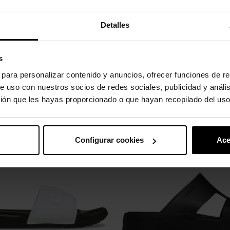
amento de impacto lento.
Detalles
egante e simples.
s
 inovador.
s para personalizar contenido y anuncios, ofrecer funciones de re
e uso con nuestros socios de redes sociales, publicidad y análi
ión que les hayas proporcionado o que hayan recopilado del uso
uto também compraram:
Configurar cookies
Ace
-20%