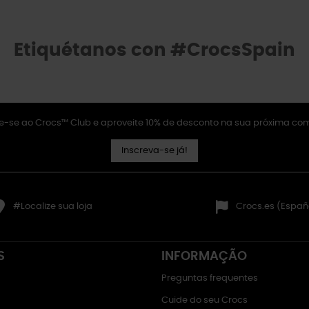
Etiquétanos con #CrocsSpain
e-se ao Crocs™ Club e aproveite 10% de desconto na sua próxima co
Inscreva-se já!
#Localize sua loja
Crocs.es (Españ
S
INFORMAÇÃO
Preguntas frequentes
Cuide do seu Crocs