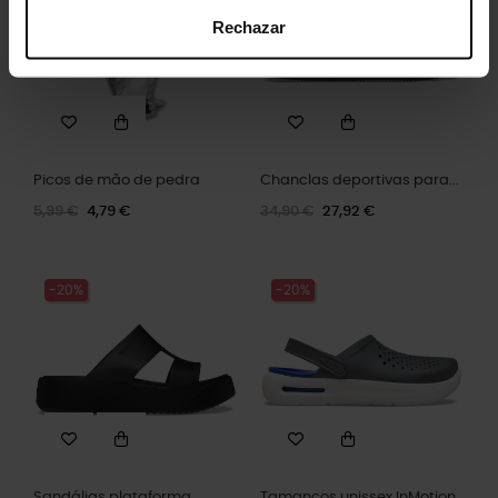
Rechazar
Picos de mão de pedra
Chanclas deportivas para...
5,99 €
4,79 €
34,90 €
27,92 €
-20%
-20%
Sandálias plataforma...
Tamancos unissex InMotion