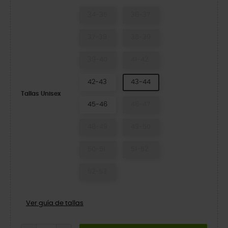
34-35
36-37
37-38
38-39
39-40
41-42
42-43
43-44
Tallas Unisex
45-46
46-47
48-49
49-50
50-51
51-52
52-53
Ver guía de tallas