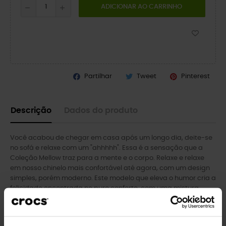
ADICIONAR AO CARRINHO
Partilhar
Tweet
Pinterest
Descrição
Dados do produto
Você acabou de chegar em casa após um longo dia, deite-se
no sofá e relaxe com um "ahhhhh". Essa é a sensação que a
Coleção Mellow traz para a mente e o corpo. Relaxe e relaxe
em nosso chinelo mais confortável até agora, com um design
simples, porém moderno. Este modelo que eleva o humor cria a
felicidade encontrada no puro conforto, com uma mistura
inovadora de espuma macia LiteRide™, que permite que seus
pés se acomodem nas palmilhas. Relaxe com o conforto da
Coleção Mellow.