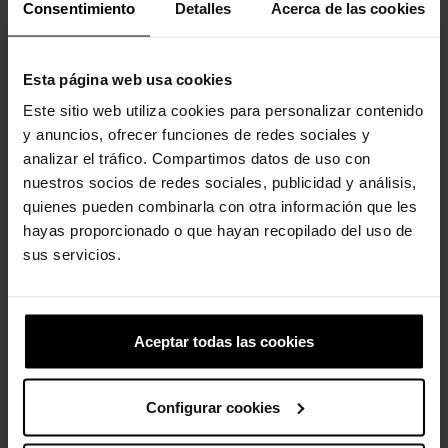
Consentimiento
Detalles
Acerca de las cookies
Detalhes do chinelo Mellow:
Calçado solto. Recomendamos ajustar.
Esta página web usa cookies
Palmilhas profundas e curvas oferecem conforto com um
Este sitio web utiliza cookies para personalizar contenido
afundamento de impacto lento.
y anuncios, ofrecer funciones de redes sociales y
Cabedal contemporâneo e estilo moderno para uma estética
analizar el tráfico. Compartimos datos de uso con
elegante e simples.
nuestros socios de redes sociales, publicidad y análisis,
quienes pueden combinarla con otra información que les
Aberturas no cabedal para maior respirabilidade.
hayas proporcionado o que hayan recopilado del uso de
LiteRide™: Revolucionário. Maciez que você pode sentir.
sus servicios.
Conforto inovador.
Aceptar todas las cookies
Clientes que compraram este
produto também compraram:
Configurar cookies
-20%
-20%