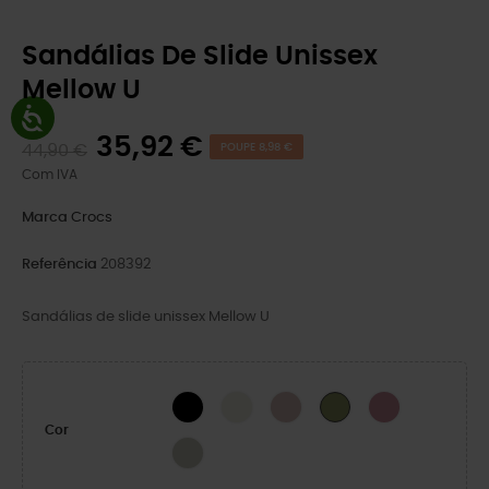
Sandálias De Slide Unissex
Mellow U
35,92 €
44,90 €
POUPE 8,98 €
Com IVA
Marca
Crocs
Referência
208392
Sandálias de slide unissex Mellow U
BLACK
Osso
Argila Rosa
Cassis
Exército Verde
Cor
Meteor