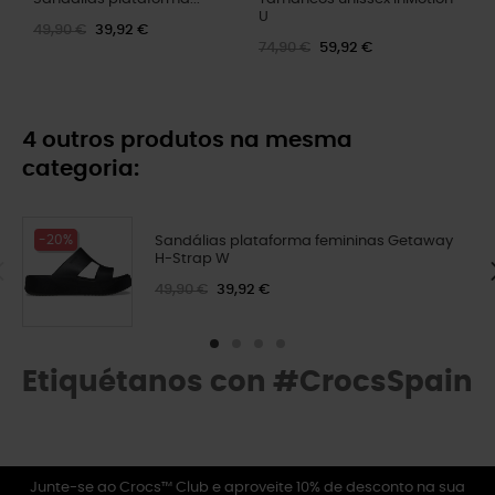
U
49,90 €
39,92 €
74,90 €
59,92 €
4 outros produtos na mesma
categoria:
-20%
Sandálias plataforma femininas Getaway
H-Strap W
49,90 €
39,92 €
Etiquétanos con #CrocsSpain
Junte-se ao Crocs™ Club e aproveite 10% de desconto na sua