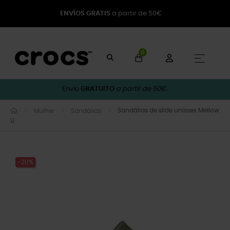
ENVÍOS GRATIS
a partir de 50€
0
Toggle
☰
Envio
GRATUITO
a partir de 50€.
Sandálias de slide unissex Mellow
Mulher
Sandálias
U
-20%