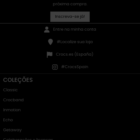
próxima compra.
Inscreva-se já!
Entre na minha conta
#Localize sua loja
Crocs.es (España)
#CrocsSpain
COLEÇÕES
Classic
Crocband
Inmotion
Echo
Getaway