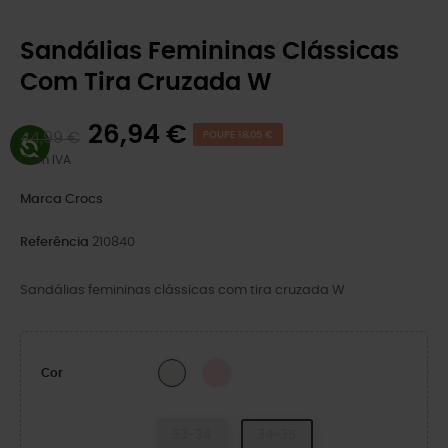
Sandálias Femininas Clássicas
Com Tira Cruzada W
26,94 €
44,99 €
POUPE 18,05 €
Com IVA
Marca
Crocs
Referência
210840
Sandálias femininas clássicas com tira cruzada W
Pink Milk
Chalk
Cor
33-34
34-35