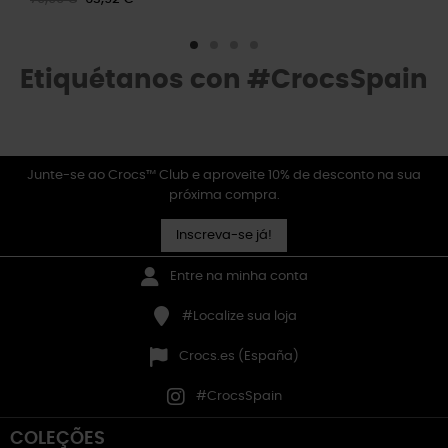
Etiquétanos con #CrocsSpain
Junte-se ao Crocs™ Club e aproveite 10% de desconto na sua
próxima compra.
Inscreva-se já!
Entre na minha conta
#Localize sua loja
Crocs.es (España)
#CrocsSpain
COLEÇÕES