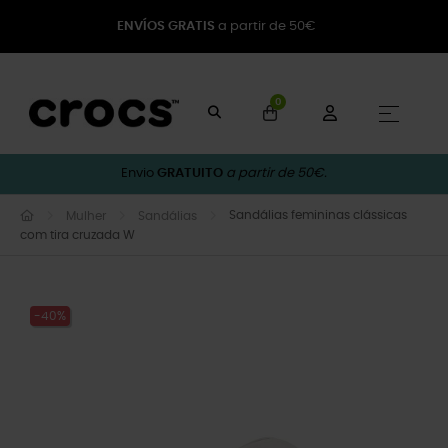
ENVÍOS GRATIS
a partir de 50€
0
Toggle
☰
Envio
GRATUITO
a partir de 50€.
Sandálias femininas clássicas
Mulher
Sandálias
com tira cruzada W
-40%