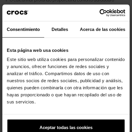
O calcanhar profundo proporciona conforto duradouro
Personalizável com detalhes Jibbitz™
Icônico Crocs Comfort™: Leve. Flexível. Conforto de 36 graus.
Consentimiento
Detalles
Acerca de las cookies
Clientes que compraram este
Esta página web usa cookies
produto também compraram:
Este sitio web utiliza cookies para personalizar contenido
-30%
-20%
y anuncios, ofrecer funciones de redes sociales y
analizar el tráfico. Compartimos datos de uso con
nuestros socios de redes sociales, publicidad y análisis,
quienes pueden combinarla con otra información que les
hayas proporcionado o que hayan recopilado del uso de
sus servicios.
Sandálias unissex Classic...
Classic Crocs Sandal W
Aceptar todas las cookies
39,99 €
27,93 €
44,90 €
35,92 €