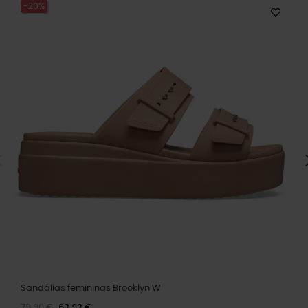
-20%
Sandálias femininas Brooklyn W
79,90 €
63,92 €