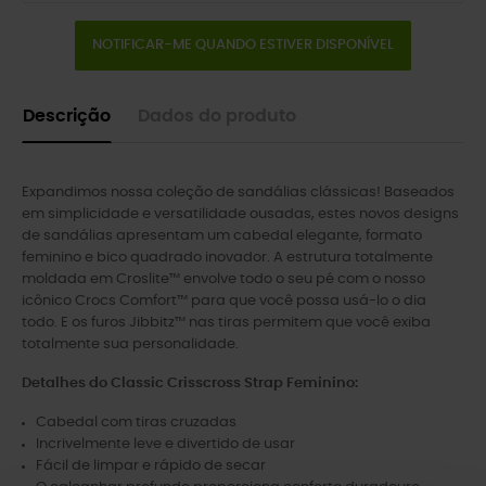
NOTIFICAR-ME QUANDO ESTIVER DISPONÍVEL
Descrição
Dados do produto
Expandimos nossa coleção de sandálias clássicas! Baseados
em simplicidade e versatilidade ousadas, estes novos designs
de sandálias apresentam um cabedal elegante, formato
feminino e bico quadrado inovador. A estrutura totalmente
moldada em Croslite™ envolve todo o seu pé com o nosso
icônico Crocs Comfort™ para que você possa usá-lo o dia
todo. E os furos Jibbitz™ nas tiras permitem que você exiba
totalmente sua personalidade.
Detalhes do Classic Crisscross Strap Feminino:
Cabedal com tiras cruzadas
Incrivelmente leve e divertido de usar
Fácil de limpar e rápido de secar