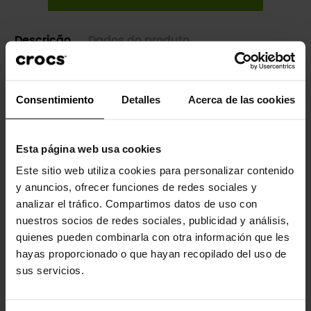
Descrição
Dados do produto
A sofisticada sandália Sexi Flip inclui um design exclusivo de
Consentimiento
Detalles
Acerca de las cookies
tiras em forma de T e o conforto personalizado que você ama
da Crocs, tudo em um design elegante e leve que será a
atração na primavera, verão e além.
Esta página web usa cookies
Combinação inovadora de design italiano com conforto Crocs.
Este sitio web utiliza cookies para personalizar contenido
Palmilha acolchoada em Croslite™™, proporciona uma
y anuncios, ofrecer funciones de redes sociales y
sensação de massagem.
analizar el tráfico. Compartimos datos de uso con
nuestros socios de redes sociales, publicidad y análisis,
Conforto icônico do Crocs: Leve™. Flexível. Conforto de todos os
ângulos.
quienes pueden combinarla con otra información que les
hayas proporcionado o que hayan recopilado del uso de
sus servicios.