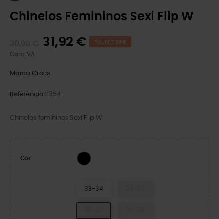
Chinelos Femininos Sexi Flip W
31,92 €
39,90 €
POUPE 7,98 €
Com IVA
Marca
Crocs
Referência
11354
Chinelos femininos Sexi Flip W
BLACK/BLACK
Cor
33-34
34-35
36-37
37-38