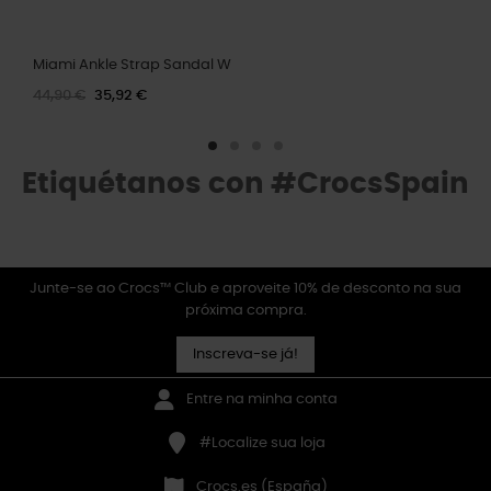
Miami Ankle Strap Sandal W
44,90 €
35,92 €
Etiquétanos con #CrocsSpain
Junte-se ao Crocs™ Club e aproveite 10% de desconto na sua
próxima compra.
Inscreva-se já!
Entre na minha conta
#Localize sua loja
Crocs.es (España)