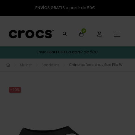
ENVÍOS GRATIS
a partir de 50€
0
Toggle
☰
Envio
GRATUITO
a partir de 50€.
Chinelos femininos Sexi Flip W
Mulher
Sandálias
-20%