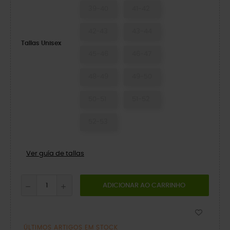
39-40
41-42
42-43
43-44
Tallas Unisex
45-46
46-47
48-49
49-50
50-51
51-52
52-53
Ver guía de tallas
ADICIONAR AO CARRINHO
ÚLTIMOS ARTIGOS EM STOCK