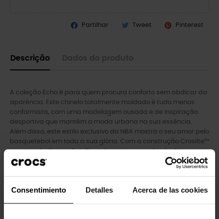
Partilhar
Tweet
Pinterest
Descrição
Dados do produto
A coleção Echo é para quem procura conforto sem abdicar da
aparência. Este chinelo totalmente moldado é tudo menos
conformista, com uma modelagem ousada e de inspiração
desportiva que mantém a moda urbana na sua essência.
Além disso, este estilo exclusivo da NBA mostra o seu amor pelo
basquetebol em toda a sua glória. Com a construção Croslite™
e uma palmilha LiteRide™, pode sentir-se confortável enquanto
passeia pelas ruas com a coleção Echo.
Detalhes do diapositivo NBA Echo:
Consentimiento
Detalles
Acerca de las cookies
Incrivelmente leve e fácil de usar
Parte superior e base totalmente moldadas em Croslite™
Adequado para água e flutuação; Pesa apenas onças