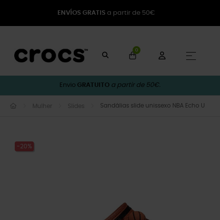
ENVÍOS GRATIS
a partir de 50€
0
Toggle
☰
Envio
GRATUITO
a partir de 50€.
Sandálias slide unissexo NBA Echo U
Mulher
Slides
-20%