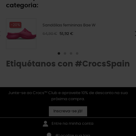
categoria:
-20%
Sandálias femininas Bae W
64,90 €
51,92 €
Etiquétanos con #CrocsSpain
Junte-se ao Crocs™ Club e aproveite 10% de desconto na sua
próxima compra.
Inscreva-se já!
Entre na minha conta
#Localize sua loja