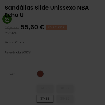
Sandálias Slide Unissexo NBA
Echo U
55,60 €
69,50 €
POUPE 13,90 €
Com IVA
Marca
Crocs
Referência
209791
Sienna
Cor
34-35
36-37
37-38
38-39