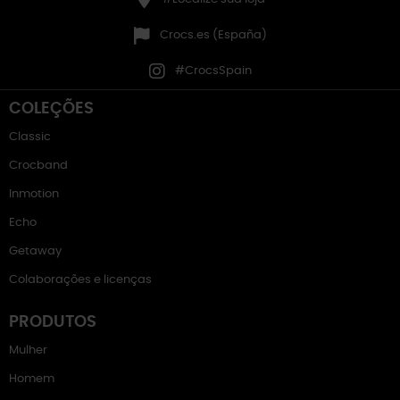
Crocs.es (España)
#CrocsSpain
COLEÇÕES
Classic
Crocband
Inmotion
Echo
Getaway
Colaborações e licenças
PRODUTOS
Mulher
Homem