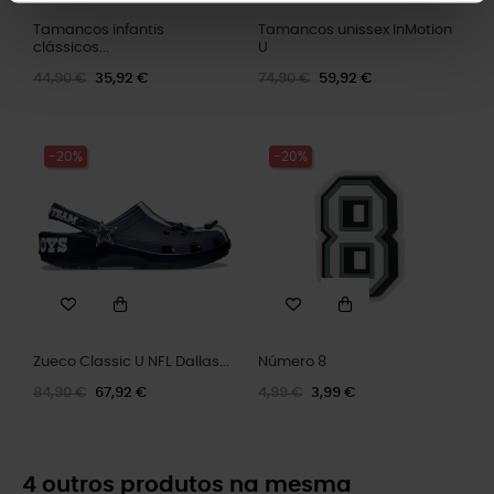
Tamancos infantis
Tamancos unissex InMotion
clássicos...
U
44,90 €
35,92 €
74,90 €
59,92 €
-20%
-20%
Zueco Classic U NFL Dallas...
Número 8
84,90 €
67,92 €
4,99 €
3,99 €
4 outros produtos na mesma