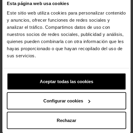
Esta página web usa cookies
As portas de ventilação proporcionam respirabilidade e
ajudam a eliminar a água
Este sitio web utiliza cookies para personalizar contenido
Fácil de limpar e de secagem rápida
y anuncios, ofrecer funciones de redes sociales y
Personalizável com enfeites Jibbitz™
analizar el tráfico. Compartimos datos de uso con
Suporte de dupla densidade com sola Croslite™ e palmilha
nuestros socios de redes sociales, publicidad y análisis,
LiteRide™
quienes pueden combinarla con otra información que les
hayas proporcionado o que hayan recopilado del uso de
sus servicios.
Clientes que compraram este
produto também compraram:
Aceptar todas las cookies
-20%
-20%
Configurar cookies
Rechazar