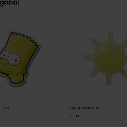
goria:
 Bart
Squish relleno sol
 €
5,99 €