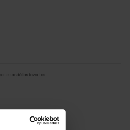
s e sandálias favoritos.
-20%