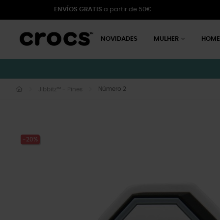
ENVÍOS GRATIS
a partir de 50€
NOVIDADES
MULHER
HOM
Número 2
Jibbitz™ - Pines
-20%