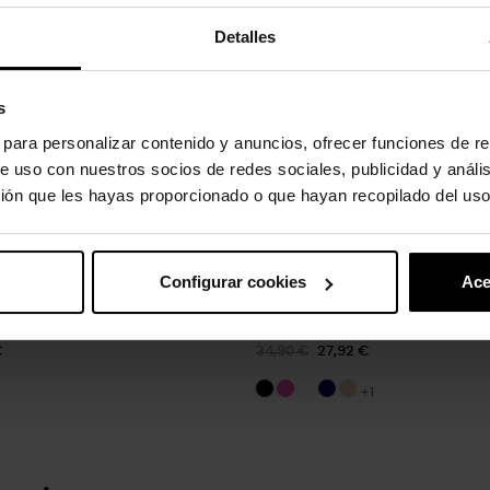
Detalles
s
s para personalizar contenido y anuncios, ofrecer funciones de re
e uso con nuestros socios de redes sociales, publicidad y análi
ión que les hayas proporcionado o que hayan recopilado del uso
Configurar cookies
Ace
za meu coração
Chinelos unissexo Classic...
€
34,90 €
27,92 €
+1