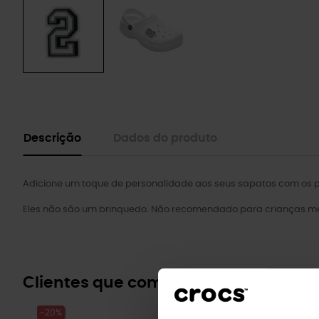
Descrição
Dados do produto
Adicione um toque de personalidade aos seus sapatos com os pi
Eles não são um brinquedo. Não recomendado para crianças me
Clientes que compraram este prod
-20%
-20%