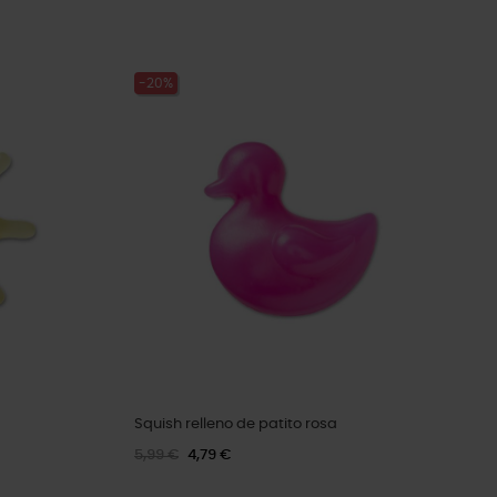
-20%
Squish relleno de patito rosa
5,99 €
4,79 €