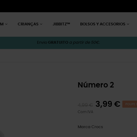
EM
CRIANÇAS
JIBBITZ™
BOLSOS Y ACCESORIOS
Envio
GRATUITO
a partir de 50€.
Número 2
3,99 €
4,99 €
POUPE 1
Com IVA
Marca
Crocs