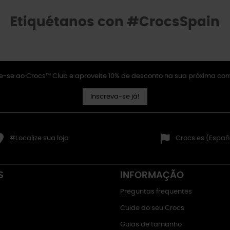
Etiquétanos con #CrocsSpain
e-se ao Crocs™ Club e aproveite 10% de desconto na sua próxima co
Inscreva-se já!
#Localize sua loja
Crocs.es (Españ
S
INFORMAÇÃO
Preguntas frequentes
Cuide do seu Crocs
Guias de tamanho