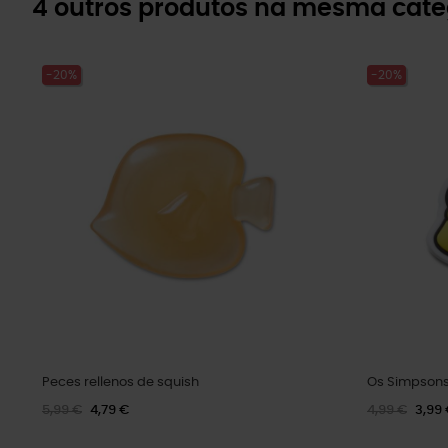
4 outros produtos na mesma cate
-20%
-20%
Peces rellenos de squish
Os Simpsons
5,99 €
4,79 €
4,99 €
3,99