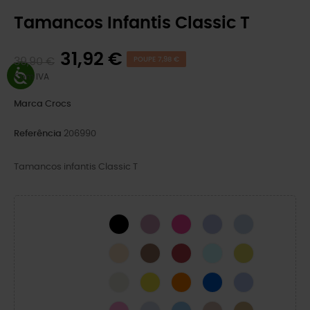
Tamancos Infantis Classic T
31,92 €
39,90 €
POUPE 7,98 €
Com IVA
Marca
Crocs
Referência
206990
Tamancos infantis Classic T
BLACK
Hydrangea
Pink Crush
Mystic Purple
Blue Calcite
Golden Hour
Milk Chocolate
Varsity Red
Aquamarine
CYBER YELLOW
Osso
Limão
Zing Laranja
Parafuso Azul
Geleia da Lua
Taffy Rosa
Dreamscape
Oxigénio
Quartz
Trigo