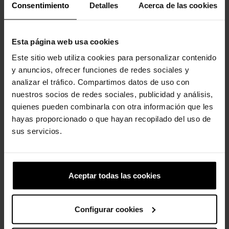
Original. Versátil. Confortável.
Consentimiento
Detalles
Acerca de las cookies
Fácil de calçar e descalçar! Assim como o Classic adulto, a
versão infantil oferece conforto e suporte incríveis, graças ao
material Croslite™ leve e durável e ao design moldado. As
Esta página web usa cookies
crianças podem personalizar seus tamancos Crocs™ da
Este sitio web utiliza cookies para personalizar contenido
maneira que quiserem; os orifícios de ventilação acomodam
y anuncios, ofrecer funciones de redes sociales y
os pingentes da marca Jibbitz™.
analizar el tráfico. Compartimos datos de uso con
Detalhes do Tamanco Classic Infantil:
nuestros socios de redes sociales, publicidad y análisis,
quienes pueden combinarla con otra información que les
Tiras giratórias no calcanhar para um ajuste mais seguro.
Fácil de limpar.
hayas proporcionado o que hayan recopilado del uso de
Personalizável com pingentes Jibbitz™.
sus servicios.
Icônico Crocs Comfort™: Leve. Flexível. Conforto de 36 graus.
Aceptar todas las cookies
Clientes que compraram este
produto também compraram:
Configurar cookies
-20%
-20%