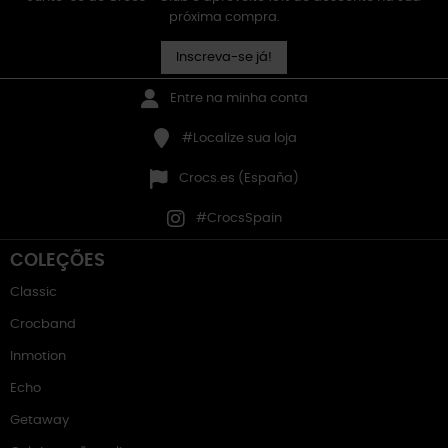
próxima compra.
Inscreva-se já!
Entre na minha conta
#Localize sua loja
Crocs.es (España)
#CrocsSpain
COLEÇÕES
Classic
Crocband
Inmotion
Echo
Getaway