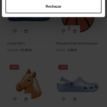
Rechazar
Coast Flip U
Pequena bola de basquete
34,90 €
27,92 €
4,99 €
3,99 €
-20%
-20%