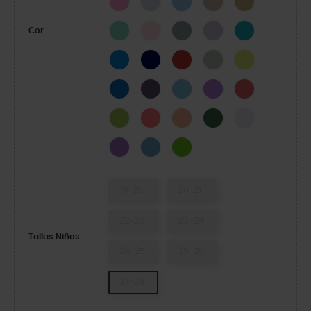
Lagoon
Pink Milk
Concrete
Lavanda
Turbo Teal
Cor
Cobalto brilhante
NAVY
Pimenta
SHITAKE
Acidity
Oceano
DARK IRIS
Venetian Blue
Galaxy
Melancia Neon
Limeade
Guava
Electric Sunstone
Field Green
Grape Ice
Purple
Elite Blue
Crocs Green
19-20
20-21
22-23
23-24
Tallas Niños
24-25
25-26
27-28