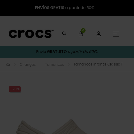
ENVÍOS GRATIS
a partir de 50€
0
Toggle
☰
Envio
GRATUITO
a partir de 50€.
Tamancos infantis Classic T
Crianças
Tamancos
-20%