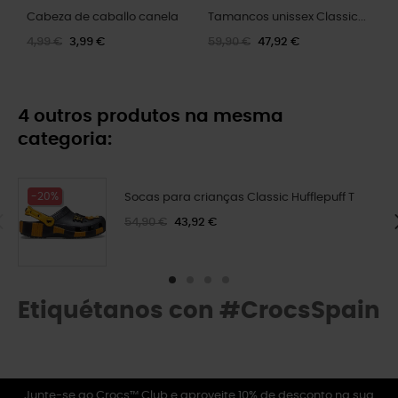
Cabeza de caballo canela
Tamancos unissex Classic...
4,99 €
3,99 €
59,90 €
47,92 €
4 outros produtos na mesma
categoria:
-20%
Socas para crianças Classic Hufflepuff T
54,90 €
43,92 €
Etiquétanos con #CrocsSpain
Junte-se ao Crocs™ Club e aproveite 10% de desconto na sua