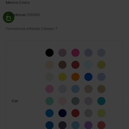
Marca
Crocs
Referência
206990
Tamancos infantis Classic T
BLACK
Hydrangea
Pink Crush
Mystic Purple
Blue Calcite
Golden Hour
Milk Chocolate
Varsity Red
Aquamarine
CYBER YELLOW
Osso
Limão
Zing Laranja
Parafuso Azul
Geleia da Lua
Taffy Rosa
Dreamscape
Oxigénio
Quartz
Trigo
Lagoon
Pink Milk
Concrete
Lavanda
Turbo Teal
Cor
Cobalto brilhante
NAVY
Pimenta
SHITAKE
Acidity
Oceano
DARK IRIS
Venetian Blue
Galaxy
Melancia Neon