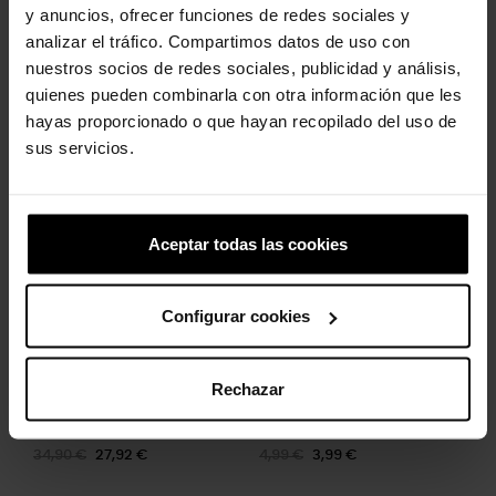
Personalizável com pingentes Jibbitz™.
y anuncios, ofrecer funciones de redes sociales y
Icônico Crocs Comfort™: Leve. Flexível. Conforto de 36 graus.
analizar el tráfico. Compartimos datos de uso con
nuestros socios de redes sociales, publicidad y análisis,
quienes pueden combinarla con otra información que les
hayas proporcionado o que hayan recopilado del uso de
Clientes que compraram este
sus servicios.
produto também compraram:
-20%
-20%
Aceptar todas las cookies
Configurar cookies
Rechazar
Coast Flip U
Pequena bola de basquete
34,90 €
27,92 €
4,99 €
3,99 €