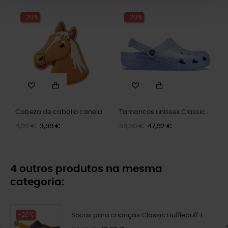
-20%
-20%
Cabeza de caballo canela
Tamancos unissex Classic...
4,99 €
3,99 €
59,90 €
47,92 €
4 outros produtos na mesma
categoria:
-20%
Socas para crianças Classic Hufflepuff T