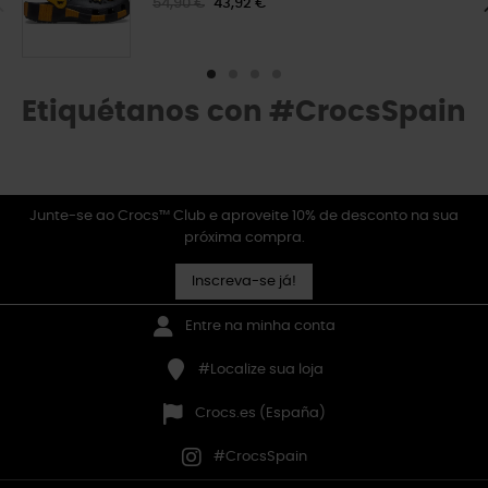
54,90 €
43,92 €
Etiquétanos con #CrocsSpain
Junte-se ao Crocs™ Club e aproveite 10% de desconto na sua
próxima compra.
Inscreva-se já!
Entre na minha conta
#Localize sua loja
Crocs.es (España)
#CrocsSpain