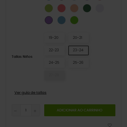
Limeade
Guava
Electric Sunstone
Field Green
Grape Ice
Elite Blue
Crocs Green
Purple
19-20
20-21
22-23
23-24
Tallas Niños
24-25
25-26
27-28
Ver guía de tallas
ADICIONAR AO CARRINHO