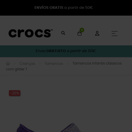
ENVÍOS GRATIS
a partir de 50€
0
Toggle
☰
Envio
GRATUITO
a partir de 50€.
Tamancos infantis clássicos
Crianças
Tamancos
com glitter T
-20%