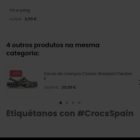
Yin e yang
4,99 €
3,99 €
4 outros produtos na mesma
categoria:
-20%
Socas de crianças Classic Warped Checker
K
49,99 €
39,99 €
Etiquétanos con #CrocsSpain