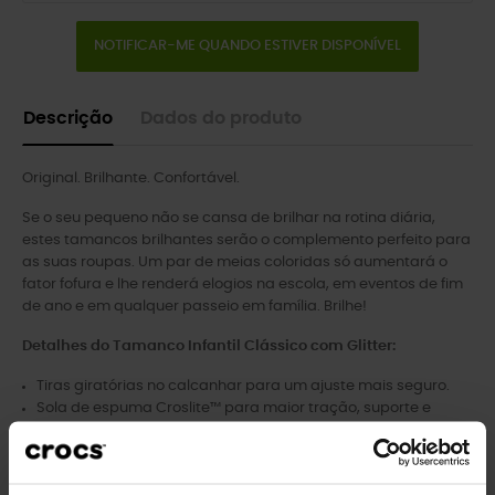
NOTIFICAR-ME QUANDO ESTIVER DISPONÍVEL
Descrição
Dados do produto
Original. Brilhante. Confortável.
Se o seu pequeno não se cansa de brilhar na rotina diária,
estes tamancos brilhantes serão o complemento perfeito para
as suas roupas. Um par de meias coloridas só aumentará o
fator fofura e lhe renderá elogios na escola, em eventos de fim
de ano e em qualquer passeio em família. Brilhe!
Detalhes do Tamanco Infantil Clássico com Glitter:
Tiras giratórias no calcanhar para um ajuste mais seguro.
Sola de espuma Croslite™ para maior tração, suporte e
conforto.
Personalizável com pingentes Jibbitz™.
Icônico Crocs Comfort™: Leve. Flexível. Conforto de 36 graus.