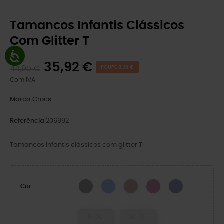
Tamancos Infantis Clássicos
Com Glitter T
35,92 €
44,90 €
POUPE 8,98 €
Com IVA
Marca
Crocs
Referência
206992
Tamancos infantis clássicos com glitter T
Silver Glitter
Geleia da Lua
Quartz Glitter
PINK TWEED GLITTER
Frosted Glitter
Cor
19-20
20-21