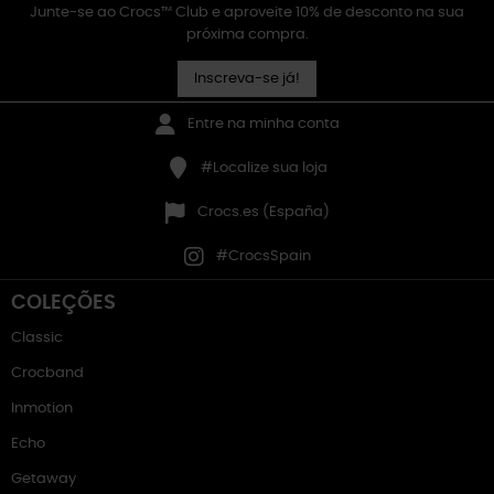
Junte-se ao Crocs™ Club e aproveite 10% de desconto na sua
próxima compra.
Inscreva-se já!
Entre na minha conta
#Localize sua loja
Crocs.es (España)
#CrocsSpain
COLEÇÕES
Classic
Crocband
Inmotion
Echo
Getaway