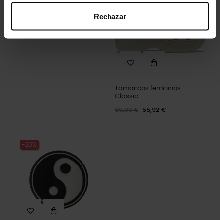
Rechazar
Tamancos femininos
Classic...
69,90 €
55,92 €
-20%