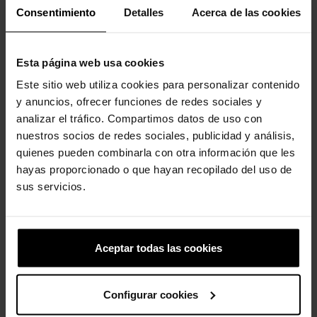
Consentimiento
Detalles
Acerca de las cookies
Clientes que compraram este
Esta página web usa cookies
produto também compraram:
Este sitio web utiliza cookies para personalizar contenido
y anuncios, ofrecer funciones de redes sociales y
-20%
-11%
analizar el tráfico. Compartimos datos de uso con
nuestros socios de redes sociales, publicidad y análisis,
quienes pueden combinarla con otra información que les
hayas proporcionado o que hayan recopilado del uso de
sus servicios.
Tamancos unissex Mega
Pacote 5 HKF Halloween
Aceptar todas las cookies
Crush U
16,99 €
15,19 €
94,99 €
75,99 €
Configurar cookies
-20%