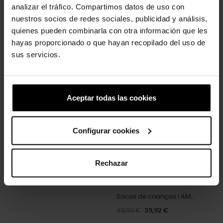
analizar el tráfico. Compartimos datos de uso con
nuestros socios de redes sociales, publicidad y análisis,
quienes pueden combinarla con otra información que les
hayas proporcionado o que hayan recopilado del uso de
sus servicios.
Socas para criança
Socas de crianças Classic...
Classic...
59,90 €
54,90 €
43,92 €
Aceptar todas las cookies
-20%
Configurar cookies
Rechazar
Socas de crianças I AM...
49,90 €
39,92 €