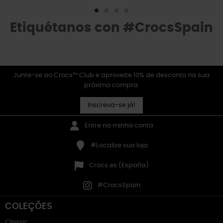
Etiquétanos con #CrocsSpain
Junte-se ao Crocs™ Club e aproveite 10% de desconto na sua
próxima compra.
Inscreva-se já!
Entre na minha conta
#Localize sua loja
Crocs.es (España)
#CrocsSpain
COLEÇÕES
Classic