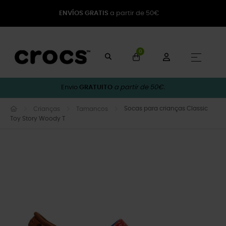
ENVÍOS GRATIS
a partir de 50€
0
Toggle
☰
Envio
GRATUITO
a partir de 50€.
Socas para crianças Classic
Crianças
Tamancos
Toy Story Woody T