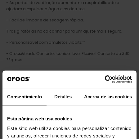
- As portas de ventilação aumentam a respirabilidade e
ajudam a expulsar a água e os detritos.
- Fácil de limpar e de secagem rápida.
Tiras giratórias no calcanhar para um ajuste mais seguro.
- Personalizável com amuletos Jibbitz™
- Crocs&trade Conforto; icónico: leve. Flexível. Conforto de 360
??graus.
Clientes que compraram este
Consentimiento
Detalles
Acerca de las cookies
produto também compraram:
-20%
Esta página web usa cookies
Este sitio web utiliza cookies para personalizar contenido
y anuncios, ofrecer funciones de redes sociales y