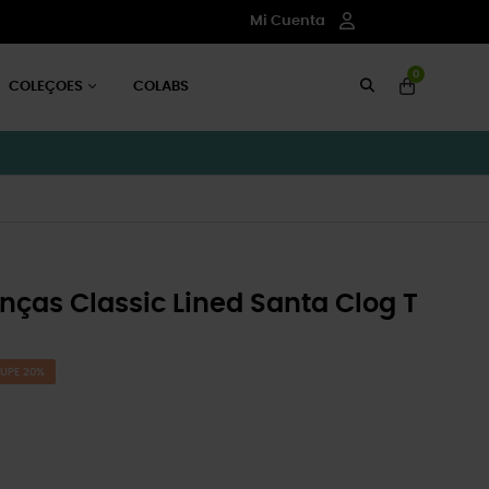
Mi Cuenta
0
COLEÇOES
COLABS
nças Classic Lined Santa Clog T
UPE 20%