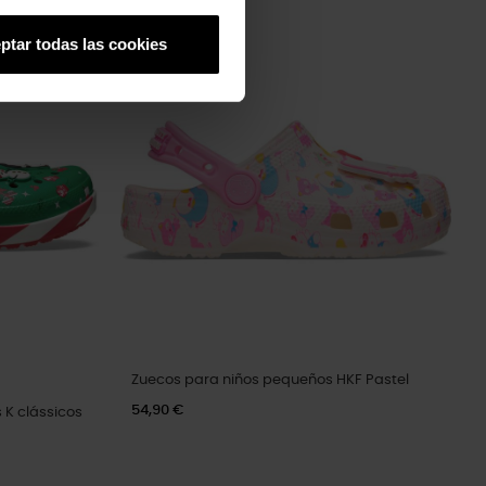
ptar todas las cookies
Zuecos para niños pequeños HKF Pastel
54,90 €
 K clássicos