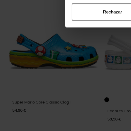
Rechazar
Super Mario Core Classic Clog T
54,90 €
Peanuts Cro
59,90 €