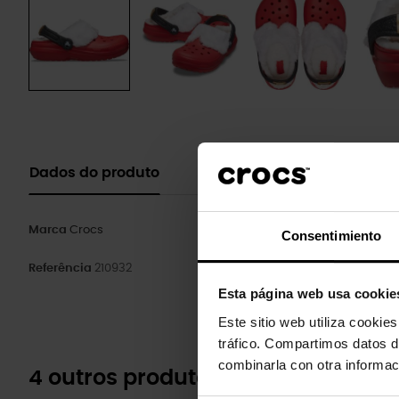
Dados do produto
Marca
Crocs
Consentimiento
Referência
210932
Esta página web usa cookie
Este sitio web utiliza cookie
tráfico. Compartimos datos d
combinarla con otra informac
4 outros produtos na mesma cate