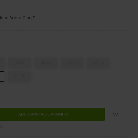
ined Santa Clog T
ity Red/Multi
20-21
22-23
23-24
24-25
27-28
ADICIONAR AO CARRINHO
OCK