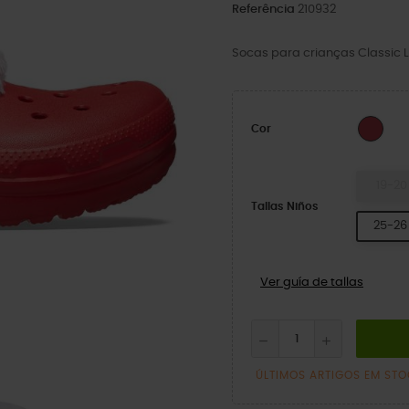
Referência
210932
Socas para crianças Classic L
Vars
Cor
19-20
Tallas Niños
25-26
Ver guía de tallas
ÚLTIMOS ARTIGOS EM ST