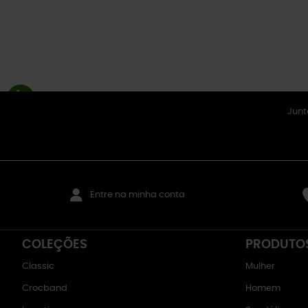
Junt
Entre na minha conta
COLEÇÕES
PRODUTO
Classic
Mulher
Crocband
Homem