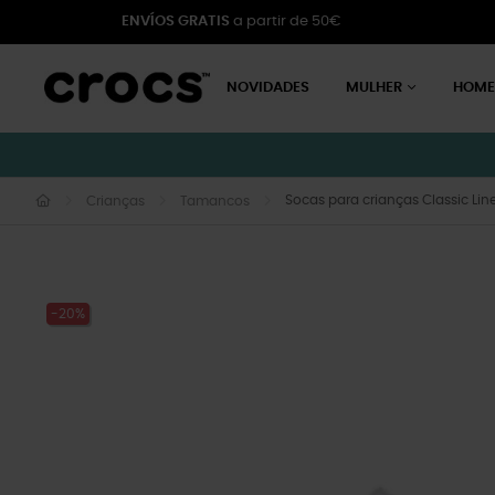
ENVÍOS GRATIS
a partir de 50€
NOVIDADES
MULHER
HOM
Socas para crianças Classic Lin
Crianças
Tamancos
-20%