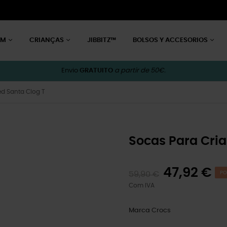
EM
CRIANÇAS
JIBBITZ™
BOLSOS Y ACCESORIOS
Envio
GRATUITO
a partir de 50€.
ed Santa Clog T
Socas Para Cria
47,92 €
59,90 €
PO
Com IVA
Marca
Crocs