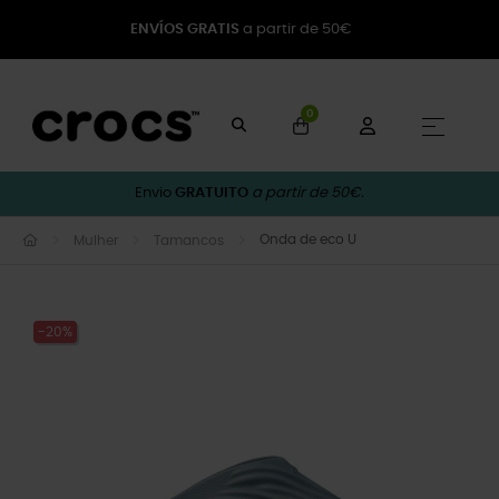
ENVÍOS GRATIS
a partir de 50€
0
Toggle
☰
Envio
GRATUITO
a partir de 50€.
Onda de eco U
Mulher
Tamancos
-20%