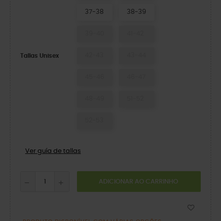
37-38
38-39
39-40
41-42
42-43
43-44
Tallas Unisex
45-46
46-47
48-49
51-52
52-53
Ver guía de tallas
ADICIONAR AO CARRINHO