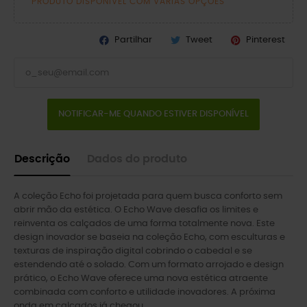
PRODUTO DISPONÍVEL COM VÁRIAS OPÇÕES
Partilhar
Tweet
Pinterest
NOTIFICAR-ME QUANDO ESTIVER DISPONÍVEL
Descrição
Dados do produto
A coleção Echo foi projetada para quem busca conforto sem
abrir mão da estética. O Echo Wave desafia os limites e
reinventa os calçados de uma forma totalmente nova. Este
design inovador se baseia na coleção Echo, com esculturas e
texturas de inspiração digital cobrindo o cabedal e se
estendendo até o solado. Com um formato arrojado e design
prático, o Echo Wave oferece uma nova estética atraente
combinada com conforto e utilidade inovadores. A próxima
onda em calçados já chegou.