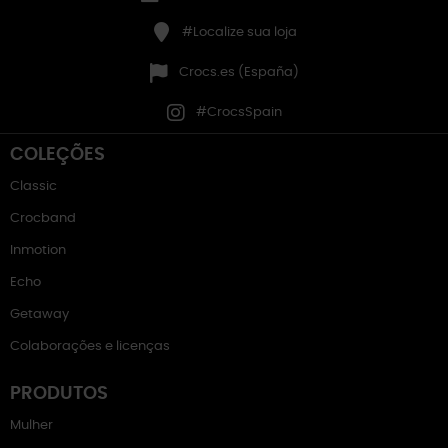
#Localize sua loja
Crocs.es (España)
#CrocsSpain
COLEÇÕES
Classic
Crocband
Inmotion
Echo
Getaway
Colaborações e licenças
PRODUTOS
Mulher