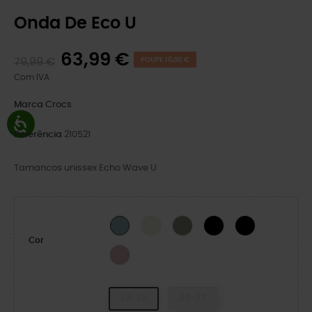
Onda De Eco U
63,99 €
79,99 €
POUPE 16,00 €
Com IVA
Marca
Crocs
Referência
210521
Tamancos unissex Echo Wave U
Osso
Elephant
Black Sand
BLACK/BLACK
Pond
Cor
Cotton Candy
34-35
36-37