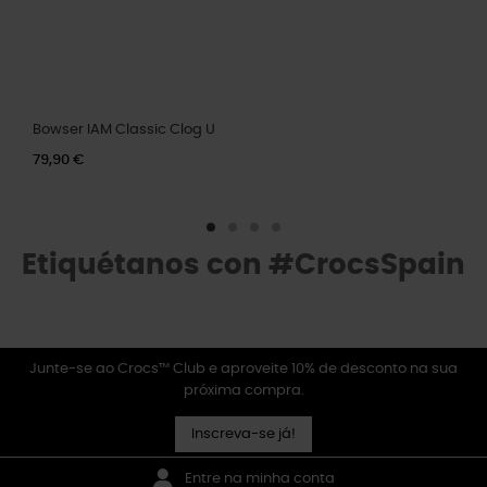
Bowser IAM Classic Clog U
79,90 €
Etiquétanos con #CrocsSpain
Junte-se ao Crocs™ Club e aproveite 10% de desconto na sua
próxima compra.
Inscreva-se já!
Entre na minha conta