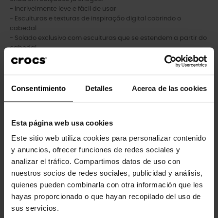
- Incrivelmente leve e fácil de usar
- Esculturas e texturas de inspiração digital cobrindo o
cabedal
- Solado exclusivo com esculturas que se estendem a partir do
cabedal
- 5 mm adicionais no calcanhar proporcionam uma estética
evoluída e um ajuste aprimorado
- Aberturas mediais e laterais proporcionam funcionalidade
respirável
Consentimiento
Detalles
Acerca de las cookies
- Palmilha LiteRide™: Revolucionária. Maciez que afunda.
Conforto inovador.
Esta página web usa cookies
Este sitio web utiliza cookies para personalizar contenido
y anuncios, ofrecer funciones de redes sociales y
Clientes que compraram este
analizar el tráfico. Compartimos datos de uso con
produto também compraram:
nuestros socios de redes sociales, publicidad y análisis,
quienes pueden combinarla con otra información que les
-20%
-30%
hayas proporcionado o que hayan recopilado del uso de
sus servicios.