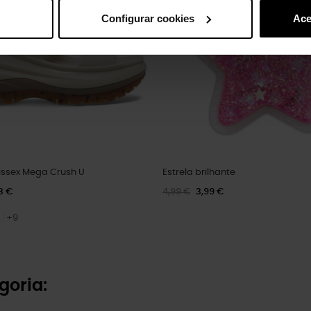
Configurar cookies
Ace
issex Mega Crush U
Estrela brilhante
3 €
4,99 €
3,99 €
+9
goria: