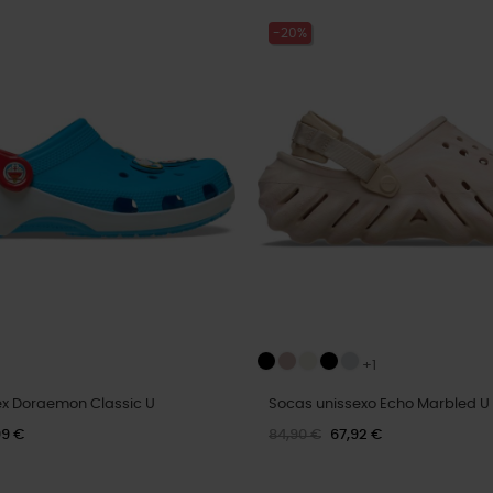
-20%
+1
ex Doraemon Classic U
Socas unissexo Echo Marbled U
99 €
84,90 €
67,92 €