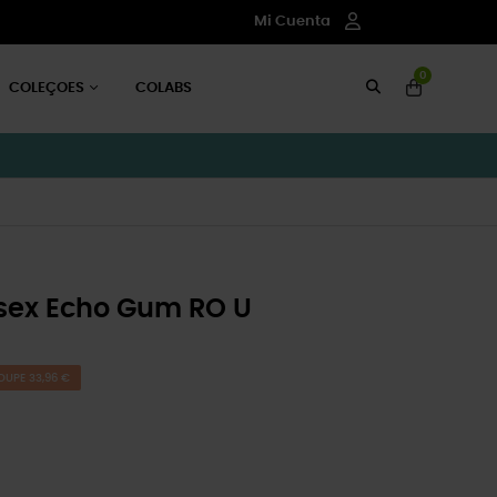
Mi Cuenta
0
COLEÇOES
COLABS
sex Echo Gum RO U
OUPE 33,96 €