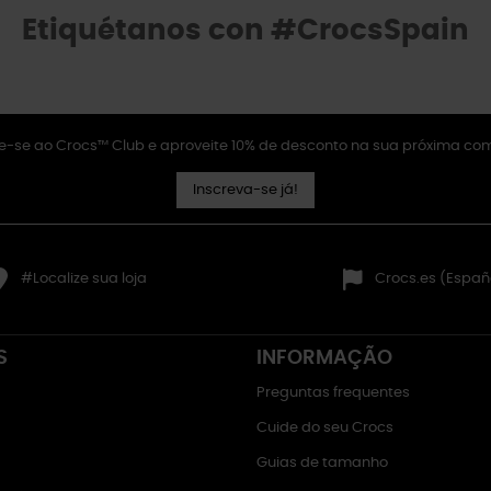
Etiquétanos con #CrocsSpain
e-se ao Crocs™ Club e aproveite 10% de desconto na sua próxima co
Inscreva-se já!
#Localize sua loja
Crocs.es (Españ
S
INFORMAÇÃO
Preguntas frequentes
Cuide do seu Crocs
Guias de tamanho