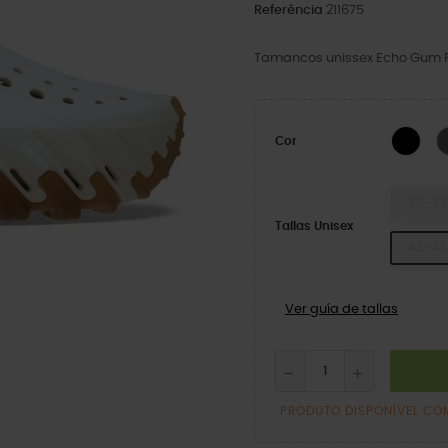
Referência
211675
Tamancos unissex Echo Gum 
BLA
Cor
36-37
Tallas Unisex
42-43
Ver guía de tallas
PRODUTO DISPONÍVEL CO