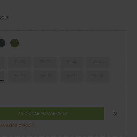
RO U
CK
Cinza Ardósia
Exército Verde
37-38
38-39
39-40
41-42
43-44
45-46
46-47
48-49
ADICIONAR AO CARRINHO
M VÁRIAS OPÇÕES