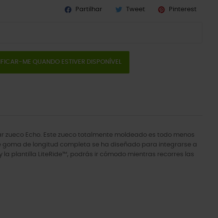
Partilhar
Tweet
Pinterest
IFICAR-ME QUANDO ESTIVER DISPONÍVEL
lar zueco Echo. Este zueco totalmente moldeado es todo menos
 de goma de longitud completa se ha diseñado para integrarse a
 la plantilla LiteRide™, podrás ir cómodo mientras recorres las