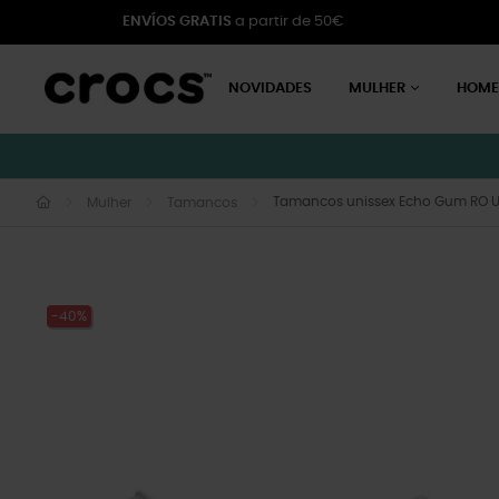
ENVÍOS GRATIS
a partir de 50€
NOVIDADES
MULHER
HOM
Tamancos unissex Echo Gum RO 
Mulher
Tamancos
-40%