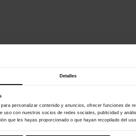
dad.
Detalles
idad innovadora.
s
s para personalizar contenido y anuncios, ofrecer funciones de re
uto também compraram:
e uso con nuestros socios de redes sociales, publicidad y análi
ión que les hayas proporcionado o que hayan recopilado del uso
-20%