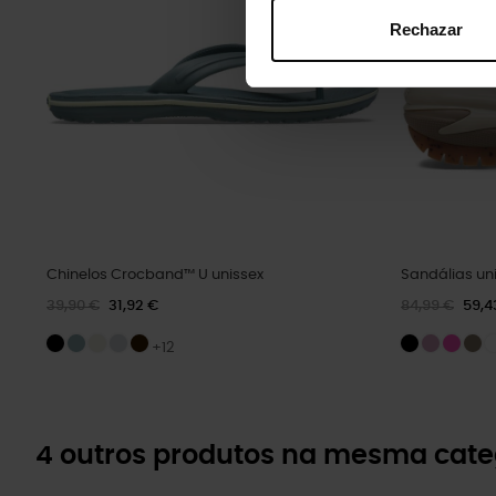
Rechazar
Chinelos Crocband™ U unissex
Sandálias un
39,90 €
31,92 €
84,99 €
59,4
+12
4 outros produtos na mesma cate