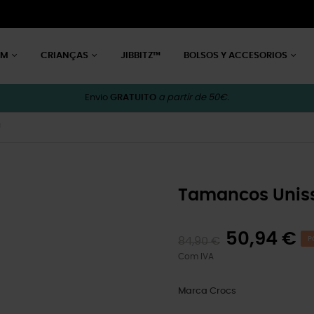
EM
CRIANÇAS
JIBBITZ™
BOLSOS Y ACCESORIOS
Envio
GRATUITO
a partir de 50€.
U
Tamancos Unis
50,94 €
84,90 €
P
Com IVA
Marca
Crocs