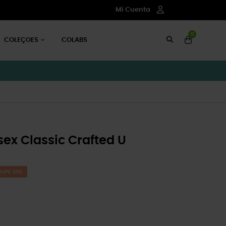
Mi Cuenta
0
COLEÇOES
COLABS
ex Classic Crafted U
OUPE 20%