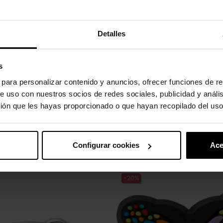
Detalles
s
 360 grados.
s para personalizar contenido y anuncios, ofrecer funciones de re
y secar al aire para limpiarlos.
e uso con nuestros socios de redes sociales, publicidad y análi
ión que les hayas proporcionado o que hayan recopilado del uso
co.
Configurar cookies
Ace
uto também compraram:
-20%