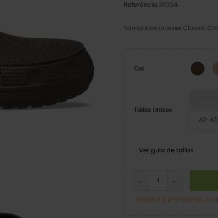
Referência
211354
Tamancos unissex Classic Cra
Espr
Cor
36-37
Tallas Unisex
42-43
Ver guía de tallas
PRODUTO DISPONÍVEL CO