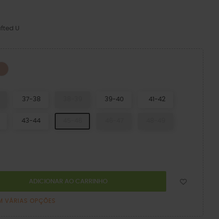
fted U
Pink Caramel
esso
37-38
38-39
39-40
41-42
43-44
45-46
46-47
48-49
ADICIONAR AO CARRINHO
M VÁRIAS OPÇÕES