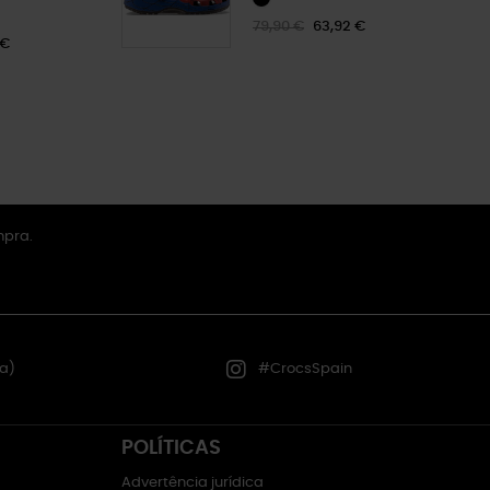
79,90 €
63,92 €
 €
mpra.
a)
#CrocsSpain
POLÍTICAS
Advertência jurídica