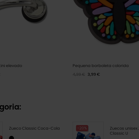
ini elevado
Pequena borboleta colorida
€
4,99 €
3,99 €
goria:
-20%
Zueco Classic Coca-Cola
Zuecos unisex
Classic U