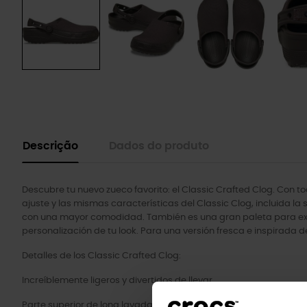
Descrição
Dados do produto
Descubre tu nuevo zueco favorito: el Classic Crafted Clog. Con t
ajuste y las mismas características del Classic Clog, incluida la
con una mayor comodidad. También es una gran paleta para expres
personalización de tu look. Para una versión fresca e inspirada d
Detalles de los Classic Crafted Clog:
Increíblemente ligeros y divertidos de llevar.
Parte superior de lona lavada suave 100 % textil.