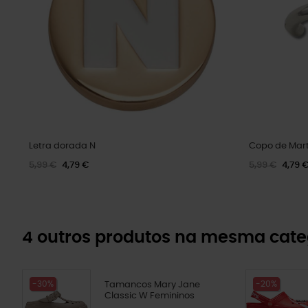
Letra dorada N
Copo de Mart
5,99 €
4,79 €
5,99 €
4,79 
4 outros produtos na mesma cate
-30%
-20%
Tamancos Mary Jane
Classic W Femininos