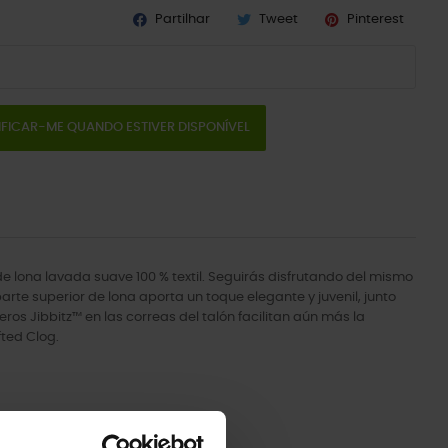
Partilhar
Tweet
Pinterest
IFICAR-ME QUANDO ESTIVER DISPONÍVEL
de lona lavada suave 100 % textil. Seguirás disfrutando del mismo
arte superior de lona aporta un toque elegante y juvenil, junto
s Jibbitz™ en las correas del talón facilitan aún más la
fted Clog.