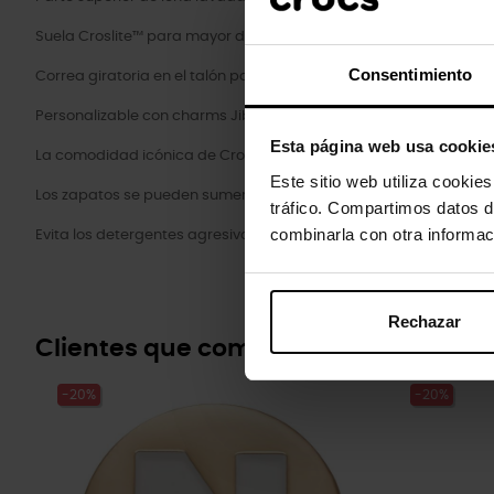
Suela Croslite™ para mayor durabilidad y sujeción
Consentimiento
Correa giratoria en el talón para un ajuste más seguro
Personalizable con charms Jibbitz™ en la correa del talón
Esta página web usa cookie
La comodidad icónica de Crocs™: ligeros, flexibles y cómodos en
Este sitio web utiliza cookie
Los zapatos se pueden sumergir brevemente, cepillar suavemente 
tráfico. Compartimos datos d
combinarla con otra informac
Evita los detergentes agresivos. Seca en un lugar ventilado y fres
Rechazar
Clientes que compraram este prod
-20%
-20%