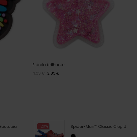
Estrela brilhante
4,99 €
3,99 €
-20%
 Zootopia
Spider-Man™ Classic Clog U