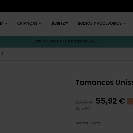
EM
CRIANÇAS
JIBBITZ™
BOLSOS Y ACCESORIOS
Envio
GRATUITO
a partir de 50€.
 U
Tamancos Uniss
55,92 €
69,90 €
P
Com IVA
Marca
Crocs