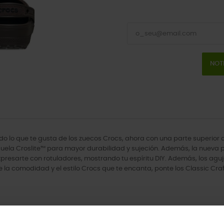
NOT
odo lo que te gusta de los zuecos Crocs, ahora con una parte superior 
 suela Croslite™ para mayor durabilidad y sujeción. Además, la nueva p
arte con rotuladores, mostrando tu espíritu DIY. Además, los agujero
e la comodidad y el estilo Crocs que te encanta, ponte los Classic Cra