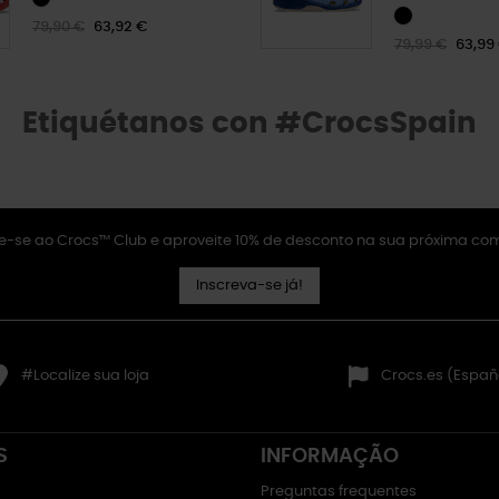
79,90 €
63,92 €
79,99 €
63,99
Etiquétanos con #CrocsSpain
e-se ao Crocs™ Club e aproveite 10% de desconto na sua próxima co
Inscreva-se já!
#Localize sua loja
Crocs.es (Españ
S
INFORMAÇÃO
Preguntas frequentes