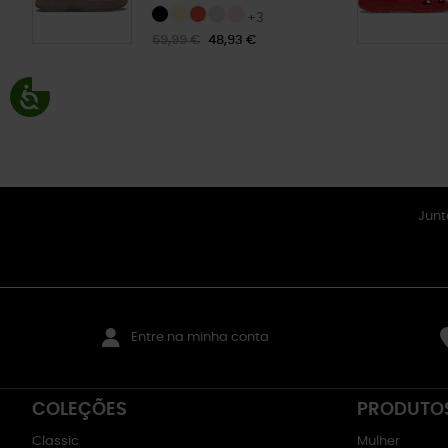
+3
69,99 €
48,93 €
Junt
Entre na minha conta
COLEÇÕES
PRODUTO
Classic
Mulher