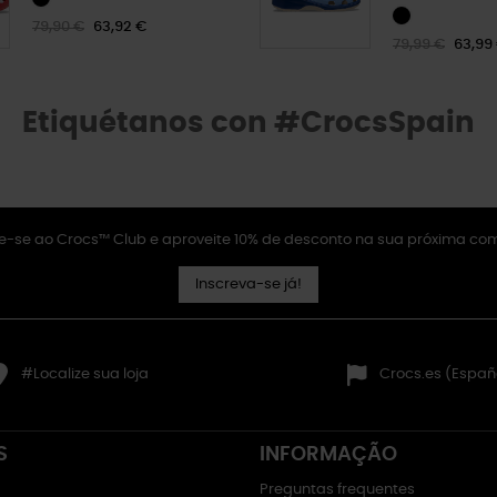
79,90 €
63,92 €
79,99 €
63,99
Etiquétanos con #CrocsSpain
e-se ao Crocs™ Club e aproveite 10% de desconto na sua próxima co
Inscreva-se já!
#Localize sua loja
Crocs.es (Españ
S
INFORMAÇÃO
Preguntas frequentes