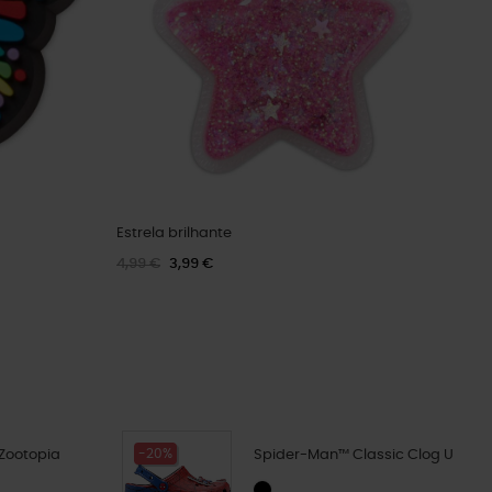
Estrela brilhante
4,99 €
3,99 €
-20%
 Zootopia
Spider-Man™ Classic Clog U