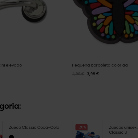
ini elevado
Pequena borboleta colorida
€
4,99 €
3,99 €
goria:
-20%
Zueco Classic Coca-Cola
Zuecos unisex
Classic U