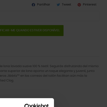
Partilhar
Tweet
Pinterest
IFICAR-ME QUANDO ESTIVER DISPONÍVEL
de lona lavada suave 100 % textil. Seguirás disfrutando del mismo
arte superior de lona aporta un toque elegante y juvenil, junto
s Jibbitz™ en las correas del talón facilitan aún más la
fted Clog.