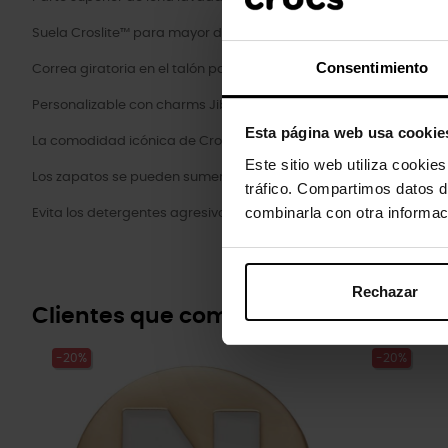
Suela Croslite™ para mayor durabilidad y sujeción
Consentimiento
Correa giratoria en el talón para un ajuste más seguro
Personalizable con charms Jibbitz™ en la correa del talón
Esta página web usa cookie
La comodidad icónica de Crocs™: ligeros, flexibles y cómodos en
Este sitio web utiliza cookie
Los zapatos se pueden sumergir brevemente, cepillar suavemente 
tráfico. Compartimos datos d
combinarla con otra informac
Evita los detergentes agresivos. Seca en un lugar ventilado y fres
Rechazar
Clientes que compraram este prod
-20%
-20%