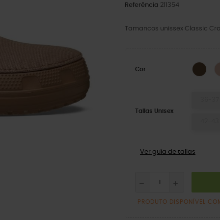
Referência
211354
Tamancos unissex Classic Cra
Espr
Cor
36-37
Tallas Unisex
42-43
Ver guía de tallas
PRODUTO DISPONÍVEL CO