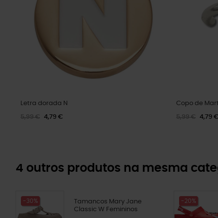
Letra dorada N
Copo de Mart
5,99 €
4,79 €
5,99 €
4,79 
4 outros produtos na mesma cate
-30%
-20%
Tamancos Mary Jane
Classic W Femininos