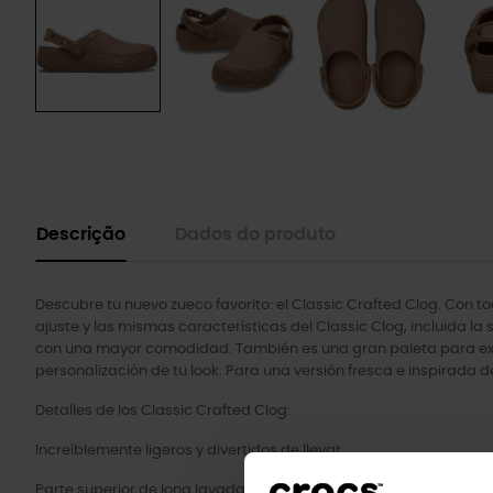
Descrição
Dados do produto
Descubre tu nuevo zueco favorito: el Classic Crafted Clog. Con t
ajuste y las mismas características del Classic Clog, incluida la
con una mayor comodidad. También es una gran paleta para expres
personalización de tu look. Para una versión fresca e inspirada d
Detalles de los Classic Crafted Clog:
Increíblemente ligeros y divertidos de llevar.
Parte superior de lona lavada suave 100 % textil.