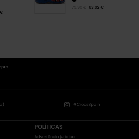
79,90 €
63,92 €
 €
mpra.
a)
#CrocsSpain
POLÍTICAS
Advertência jurídica