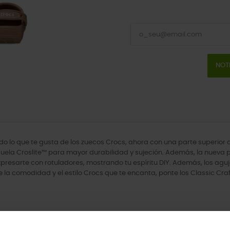
NOT
odo lo que te gusta de los zuecos Crocs, ahora con una parte superior 
 suela Croslite™ para mayor durabilidad y sujeción. Además, la nueva p
arte con rotuladores, mostrando tu espíritu DIY. Además, los agujero
e la comodidad y el estilo Crocs que te encanta, ponte los Classic Cra