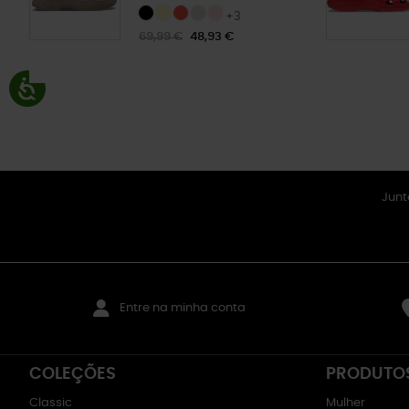
+3
69,99 €
48,93 €
Junt
Entre na minha conta
COLEÇÕES
PRODUTO
Classic
Mulher