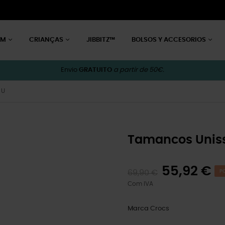
EM
CRIANÇAS
JIBBITZ™
BOLSOS Y ACCESORIOS
Envio
GRATUITO
a partir de 50€.
 U
Tamancos Uniss
55,92 €
69,90 €
P
Com IVA
Marca
Crocs