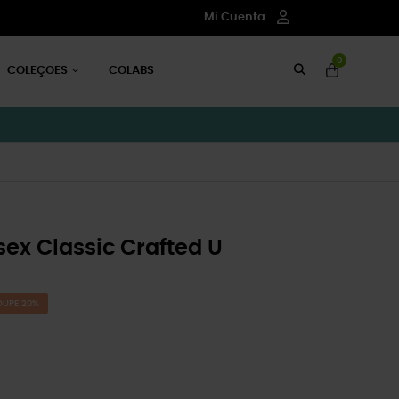
Mi Cuenta
0
COLEÇOES
COLABS
ex Classic Crafted U
OUPE 20%