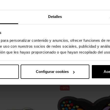
Detalles
s
 360 grados.
s para personalizar contenido y anuncios, ofrecer funciones de re
y secar al aire para limpiarlos.
e uso con nuestros socios de redes sociales, publicidad y análi
ión que les hayas proporcionado o que hayan recopilado del uso
co.
Configurar cookies
Ace
uto também compraram:
-20%