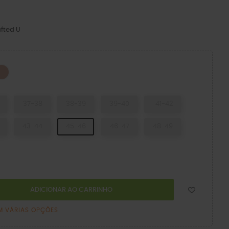
fted U
esso
Pink Caramel
37-38
38-39
39-40
41-42
43-44
45-46
46-47
48-49
ADICIONAR AO CARRINHO
M VÁRIAS OPÇÕES