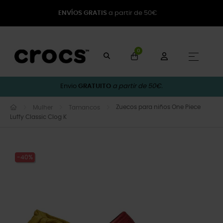
ENVÍOS GRATIS
a partir de 50€
0
Toggle
☰
Envio
GRATUITO
a partir de 50€.
Zuecos para niños One Piece
Mulher
Tamancos
Luffy Classic Clog K
-40%