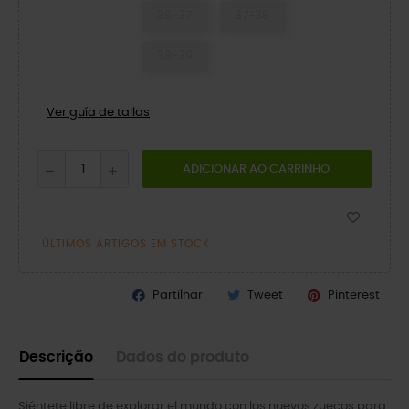
36-37
37-38
38-39
Ver guía de tallas
ADICIONAR AO CARRINHO
ÚLTIMOS ARTIGOS EM STOCK
Partilhar
Tweet
Pinterest
Descrição
Dados do produto
Siéntete libre de explorar el mundo con los nuevos zuecos para