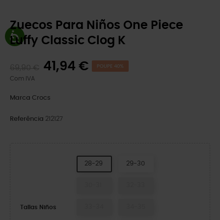
Zuecos Para Niños One Piece
Luffy Classic Clog K
41,94 €
69,90 €
POUPE 40%
Com IVA
Marca
Crocs
Referência
212127
28-29
29-30
30-31
32-33
33-34
34-35
Tallas Niños