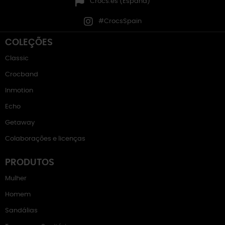
Crocs.es (España)
#CrocsSpain
COLEÇÕES
Classic
Crocband
Inmotion
Echo
Getaway
Colaborações e licenças
PRODUTOS
Mulher
Homem
Sandálias