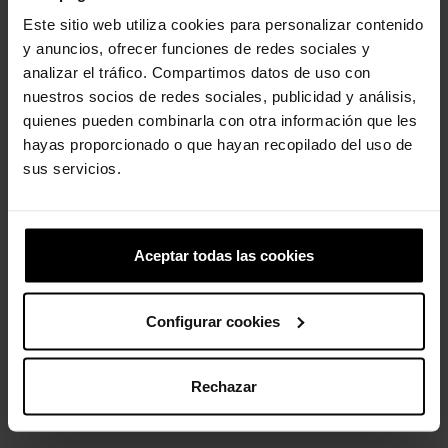
Este sitio web utiliza cookies para personalizar contenido
y anuncios, ofrecer funciones de redes sociales y
analizar el tráfico. Compartimos datos de uso con
Clientes que compraram este
nuestros socios de redes sociales, publicidad y análisis,
produto também compraram:
quienes pueden combinarla con otra información que les
hayas proporcionado o que hayan recopilado del uso de
-30%
sus servicios.
Aceptar todas las cookies
Configurar cookies
Tamancos infantis
Pack 5 Luffy One Piece
clássicos...
16,99 €
49,99 €
34,93 €
Rechazar