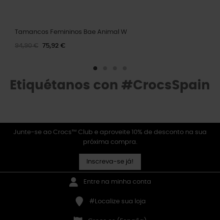
Tamancos Femininos Bae Animal W
94,90 €
75,92 €
Etiquétanos con #CrocsSpain
Junte-se ao Crocs™ Club e aproveite 10% de desconto na sua
próxima compra.
Inscreva-se já!
Entre na minha conta
#Localize sua loja