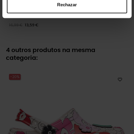
Rechazar
Pacote com 5 personagens
de...
16,99 €
13,59 €
4 outros produtos na mesma
categoria:
-20%