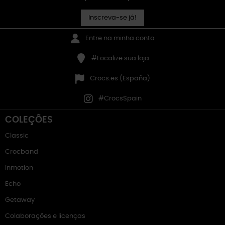
Inscreva-se já!
Entre na minha conta
#Localize sua loja
Crocs.es (España)
#CrocsSpain
COLEÇÕES
Classic
Crocband
Inmotion
Echo
Getaway
Colaborações e licenças