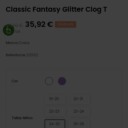
Classic Fantasy Glitter Clog T
35,92 €
44,90 €
POUPE 20%
Com IVA
Marca
Crocs
Referência
212562
Purple
WHITE
Cor
19-20
20-21
22-23
23-24
Tallas Niños
24-25
25-26