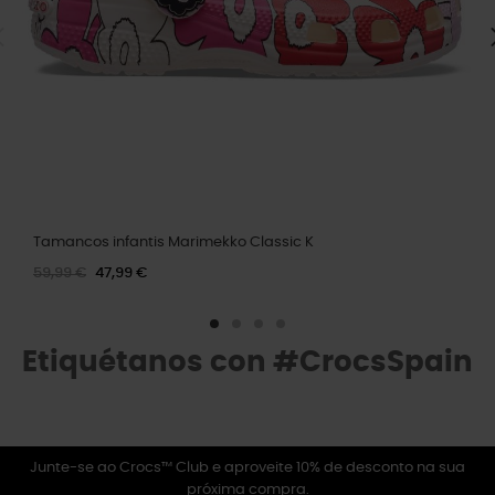
Tamancos infantis Marimekko Classic K
59,99 €
47,99 €
Etiquétanos con #CrocsSpain
Junte-se ao Crocs™ Club e aproveite 10% de desconto na sua
próxima compra.