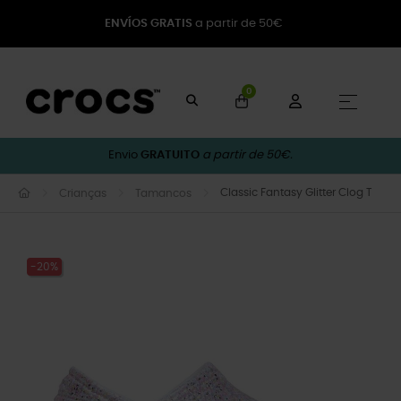
ENVÍOS GRATIS
a partir de 50€
0
Toggle
☰
Envio
GRATUITO
a partir de 50€.
Classic Fantasy Glitter Clog T
Crianças
Tamancos
-20%