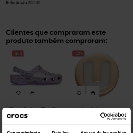
Referência
212562
Clientes que compraram este
produto também compraram:
-20%
-20%
Classic Fantasy Glitter Clog
Letra dorada U
K
5,99 €
4,79 €
49,90 €
39,92 €
Consentimiento
Detalles
Acerca de las cookies