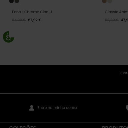
Echo II Chrome Clog U
Classic Anim
84,90 €
67,92 €
59,90 €
47,
Junt
Entre na minha conta