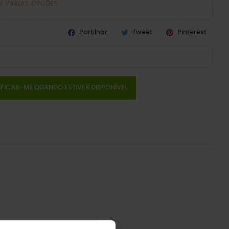
M VÁRIAS OPÇÕES
Partilhar
Tweet
Pinterest
IFICAR-ME QUANDO ESTIVER DISPONÍVEL