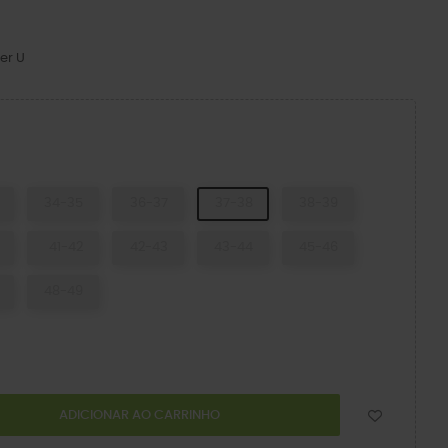
er U
phy
34-35
36-37
37-38
38-39
41-42
42-43
43-44
45-46
48-49
ADICIONAR AO CARRINHO