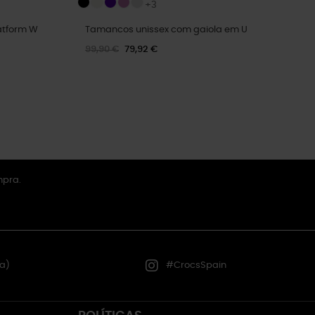
+3
atform W
Tamancos unissex com gaiola em U
99,90 €
79,92 €
mpra.
a)
#CrocsSpain