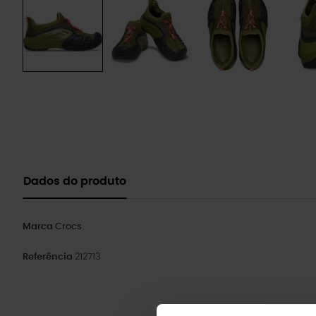
Dados do produto
Marca
Crocs
Referência
212713