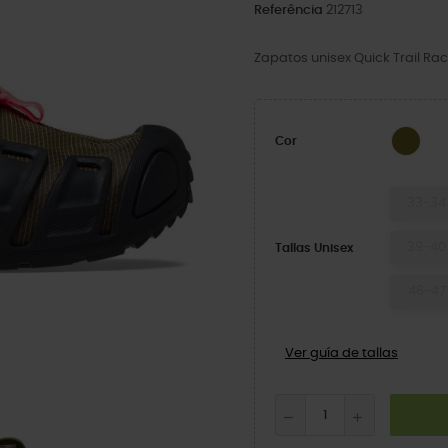
Referência
212713
Zapatos unisex Quick Trail Rac
Tro
Cor
33-34
39-40
Tallas Unisex
46-47
Ver guía de tallas