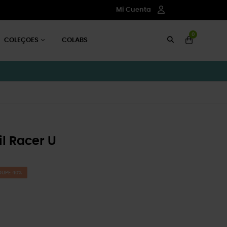
Mi Cuenta
0
COLEÇOES
COLABS
il Racer U
OUPE 40%