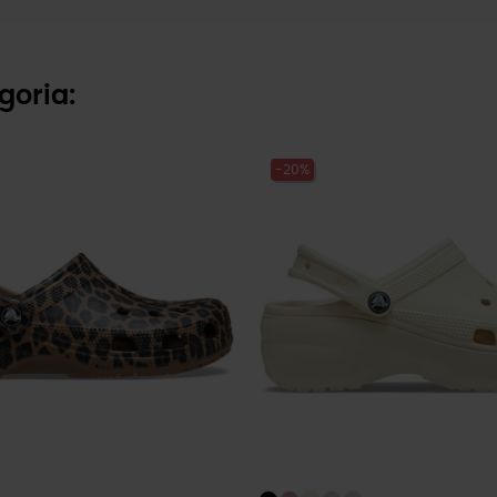
goria:
-20%