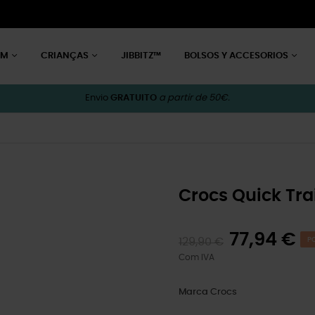
EM
CRIANÇAS
JIBBITZ™
BOLSOS Y ACCESORIOS
Envio
GRATUITO
a partir de 50€.
Crocs Quick Tra
77,94 €
129,90 €
P
Com IVA
Marca
Crocs