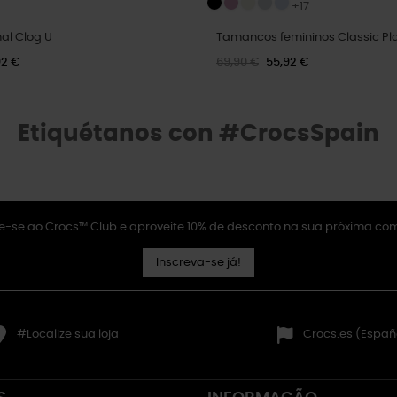
+17
al Clog U
Tamancos femininos Classic Pl
92 €
69,90 €
55,92 €
Etiquétanos con #CrocsSpain
e-se ao Crocs™ Club e aproveite 10% de desconto na sua próxima co
Inscreva-se já!
#Localize sua loja
Crocs.es (Españ