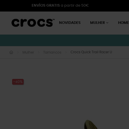
ENVÍOS GRATIS
a partir de 50€
NOVIDADES
MULHER
HOM
Crocs Quick Trail Racer U
Mulher
Tamancos
-40%