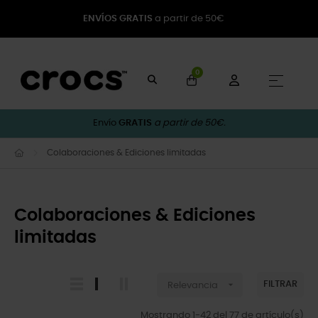
ENVÍOS GRATIS
a partir de 50€
0
Naveg
☰
Envío
GRATIS
a partir de 50€.
Colaboraciones & Ediciones limitadas
Colaboraciones & Ediciones
limitadas

FILTRAR
Relevancia
Mostrando 1-42 del 77 de artículo(s)