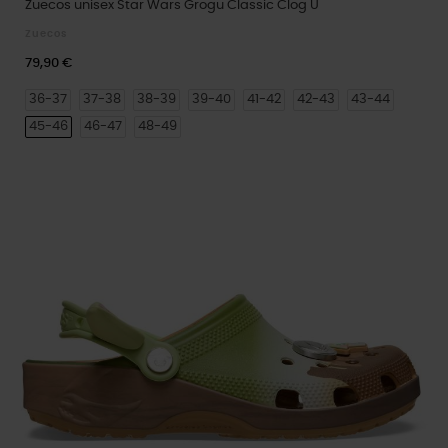
Zuecos unisex Star Wars Grogu Classic Clog U
Zuecos
79,90 €
36-37
37-38
38-39
39-40
41-42
42-43
43-44
45-46
46-47
48-49