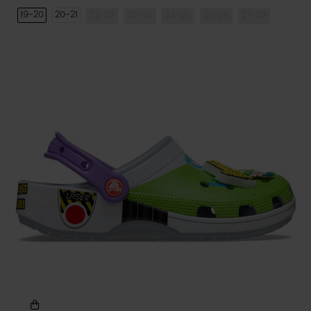
19-20
20-21
22-23
23-24
24-25
25-26
27-28