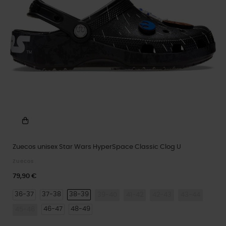
Zuecos unisex Star Wars HyperSpace Classic Clog U
Zuecos
79,90 €
36-37
37-38
38-39
39-40
41-42
42-43
43-44
46-47
48-49
45-46