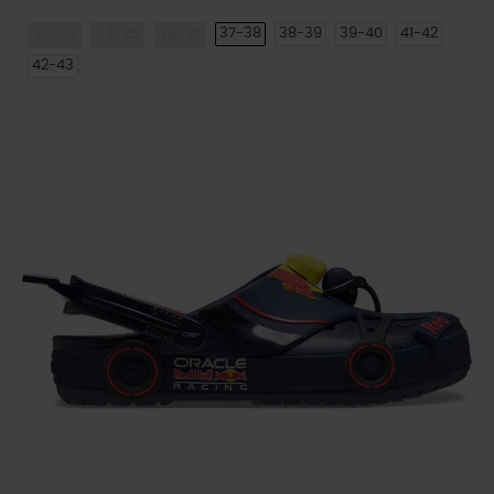
37-38
38-39
39-40
41-42
33-34
34-35
36-37
42-43