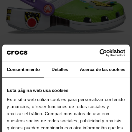
Consentimiento
Detalles
Acerca de las cookies
Zuecos de niños Toy Story Buzz Classic Clog T
Zuecos
Esta página web usa cookies
59,90 €
Este sitio web utiliza cookies para personalizar contenido
Blue Grey
y anuncios, ofrecer funciones de redes sociales y
analizar el tráfico. Compartimos datos de uso con
19-20
20-21
23-24
24-25
22-23
25-26
27-28
nuestros socios de redes sociales, publicidad y análisis,
quienes pueden combinarla con otra información que les