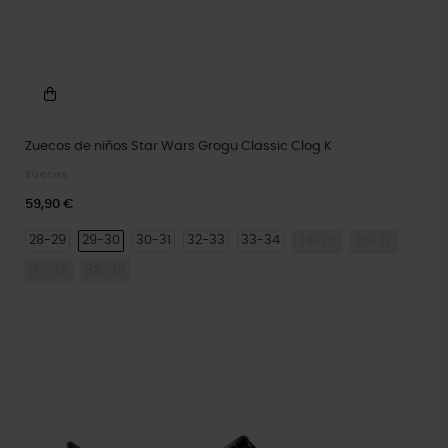
Zuecos de niños Star Wars Grogu Classic Clog K
Zuecos
59,90 €
28-29
29-30
30-31
32-33
33-34
34-35
36-37
37-38
38-39