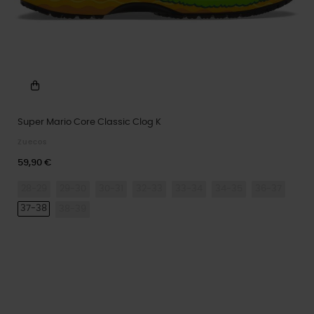
Super Mario Core Classic Clog K
Zuecos
59,90 €
28-29
29-30
30-31
32-33
33-34
34-35
36-37
37-38
38-39