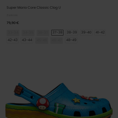
Super Mario Core Classic Clog U
Zuecos
79,90 €
37-38
38-39
39-40
41-42
33-34
34-35
36-37
42-43
43-44
48-49
45-46
46-47