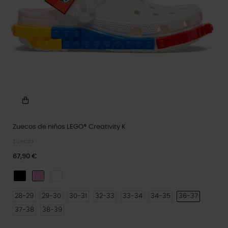
Zuecos de niños LEGO® Creativity K
Zuecos
67,90 €
Black
Taffy Pink
White
28-29
29-30
30-31
32-33
33-34
34-35
36-37
37-38
38-39