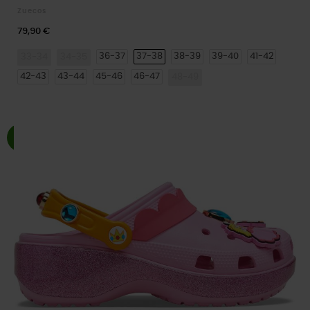
Zuecos
79,90 €
36-37
37-38
38-39
39-40
41-42
33-34
34-35
42-43
43-44
45-46
46-47
48-49