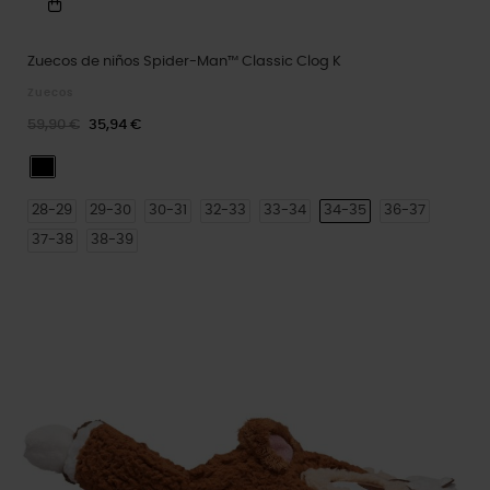
Zuecos de niños Spider-Man™ Classic Clog K
Zuecos
59,90 €
35,94 €
Multi
28-29
29-30
30-31
32-33
33-34
34-35
36-37
37-38
38-39