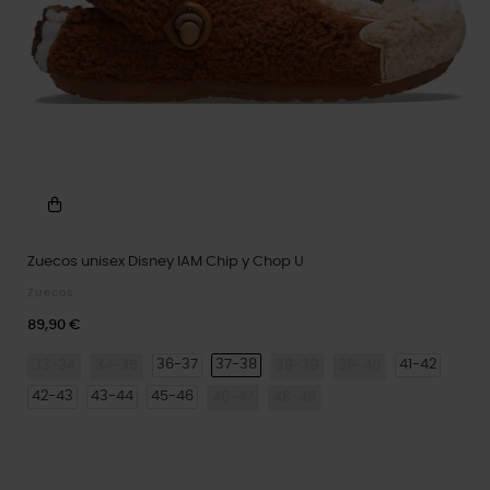
Zuecos unisex Disney IAM Chip y Chop U
Zuecos
89,90 €
36-37
37-38
41-42
33-34
34-35
38-39
39-40
42-43
43-44
45-46
46-47
48-49