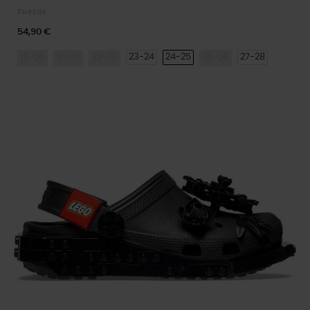
Zuecos
54,90 €
23-24
24-25
27-28
19-20
20-21
22-23
25-26