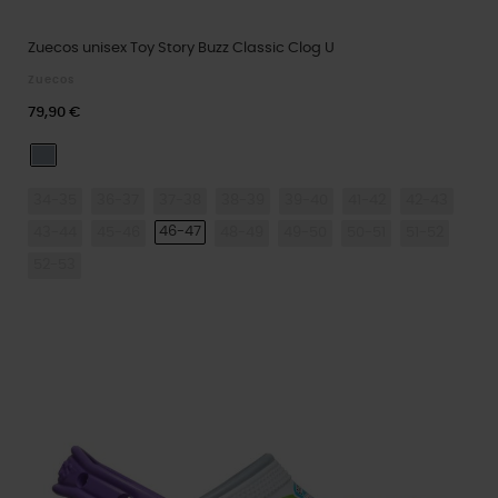
Zuecos unisex Toy Story Buzz Classic Clog U
Zuecos
79,90 €
Blue Grey
34-35
36-37
37-38
38-39
39-40
41-42
42-43
46-47
43-44
45-46
48-49
49-50
50-51
51-52
52-53