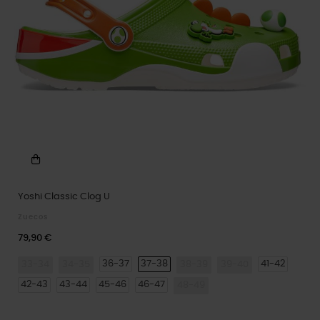
Yoshi Classic Clog U
Zuecos
79,90 €
36-37
37-38
41-42
33-34
34-35
38-39
39-40
42-43
43-44
45-46
46-47
48-49