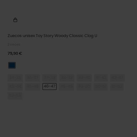
Zuecos unisex Toy Story Woody Classic Clog U
Zuecos
79,90 €
Blue Jean
34-35
36-37
37-38
38-39
39-40
41-42
42-43
46-47
43-44
45-46
48-49
49-50
50-51
51-52
52-53