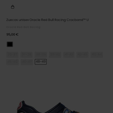
Zuecos unisex Oracle Red Bull Racing Crocband™ U
Oracle Red Bull Racing
95,00 €
Multi
36-37
37-38
38-39
39-40
41-42
42-43
43-44
48-49
45-46
46-47