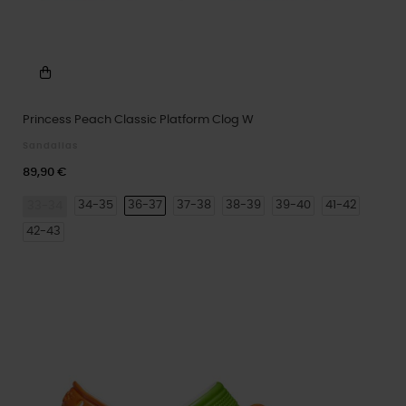
Princess Peach Classic Platform Clog W
Sandalias
89,90 €
34-35
36-37
37-38
38-39
39-40
41-42
33-34
42-43