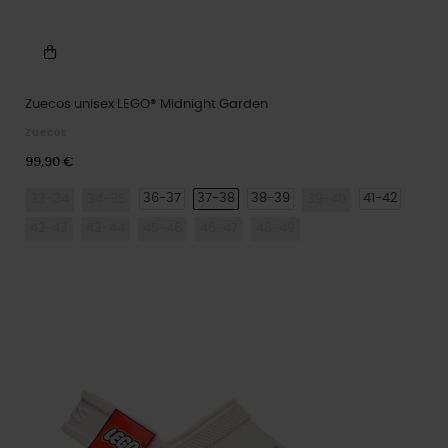
Zuecos unisex LEGO® Midnight Garden
Zuecos
99,90 €
36-37
37-38
38-39
41-42
33-34
34-35
39-40
42-43
43-44
45-46
46-47
48-49