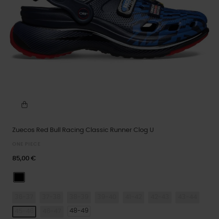
Zuecos Red Bull Racing Classic Runner Clog U
ONE PIECE
85,00 €
Multi
36-37
37-38
38-39
39-40
41-42
42-43
43-44
48-49
45-46
46-47