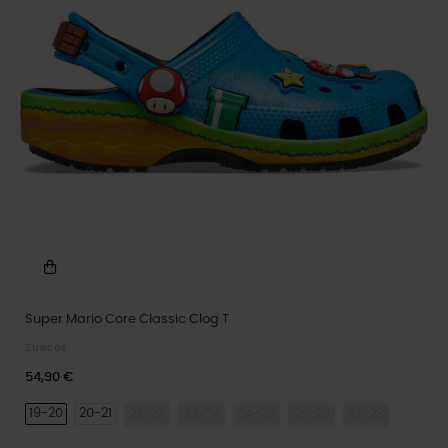
Super Mario Core Classic Clog T
Zuecos
54,90 €
19-20
20-21
22-23
23-24
24-25
25-26
27-28