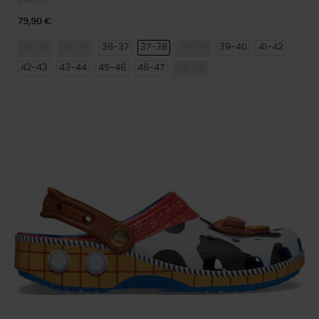
Zuecos
79,90 €
36-37
37-38
39-40
41-42
33-34
34-35
38-39
42-43
43-44
45-46
46-47
48-49