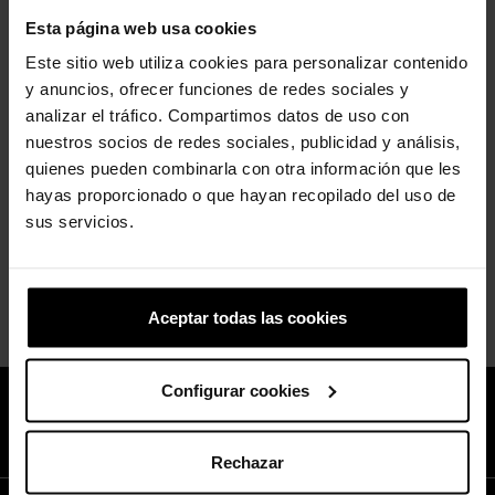
Esta página web usa cookies
Este sitio web utiliza cookies para personalizar contenido
Zuecos Red Bull Racing Classic Runner Clog U
y anuncios, ofrecer funciones de redes sociales y
85,00 €
analizar el tráfico. Compartimos datos de uso con
nuestros socios de redes sociales, publicidad y análisis,
quienes pueden combinarla con otra información que les
hayas proporcionado o que hayan recopilado del uso de
Mostrando 1-2 del 2 de artículo(s)
sus servicios.
Volver arriba

Aceptar todas las cookies
Configurar cookies
Únete al Club de Crocs™ y disfruta de un 10% descuento en tu
próxima compra.
Suscríbete Ya!
Rechazar