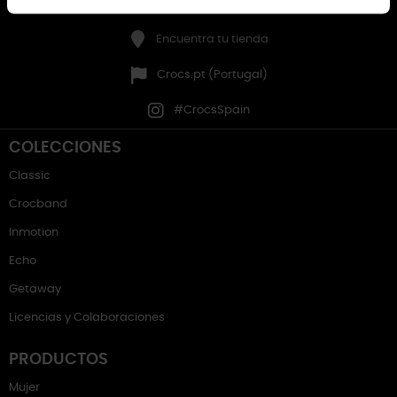
Entrar en mi cuenta
Encuentra tu tienda
Crocs.pt (Portugal)
#CrocsSpain
COLECCIONES
Classic
Crocband
Inmotion
Echo
Getaway
Licencias y Colaboraciones
PRODUCTOS
Mujer