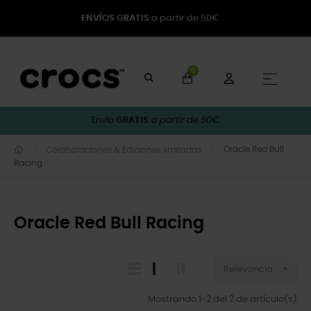
ENVÍOS GRATIS
a partir de 50€
0
Naveg
☰
Envío
GRATIS
a partir de 50€.
Oracle Red Bull
Colaboraciones & Ediciones limitadas
Racing
Oracle Red Bull Racing

Relevancia
Mostrando 1-2 del 2 de artículo(s)