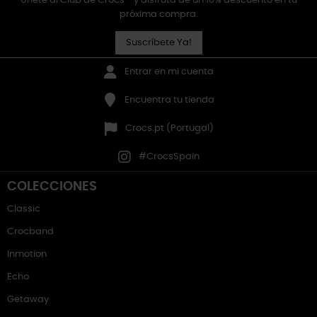
Únete al Club de Crocs™ y disfruta de un 10% descuento en tu
próxima compra.
Suscríbete Ya!
Entrar en mi cuenta
Encuentra tu tienda
Crocs.pt (Portugal)
#CrocsSpain
COLECCIONES
Classic
Crocband
Inmotion
Echo
Getaway