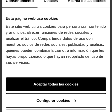
Consentimiento
Detalles
Acerca de las cookies
Esta página web usa cookies
Este sitio web utiliza cookies para personalizar contenido
y anuncios, ofrecer funciones de redes sociales y
analizar el tráfico. Compartimos datos de uso con
Sandalias unisex Classic 2.0
Zuecos de niña Cutie Crush
nuestros socios de redes sociales, publicidad y análisis,
U
K
quienes pueden combinarla con otra información que les
39,99 €
27,93 €
49,90 €
39,92 €
hayas proporcionado o que hayan recopilado del uso de
sus servicios.
-30%
-20%
Aceptar todas las cookies
Configurar cookies