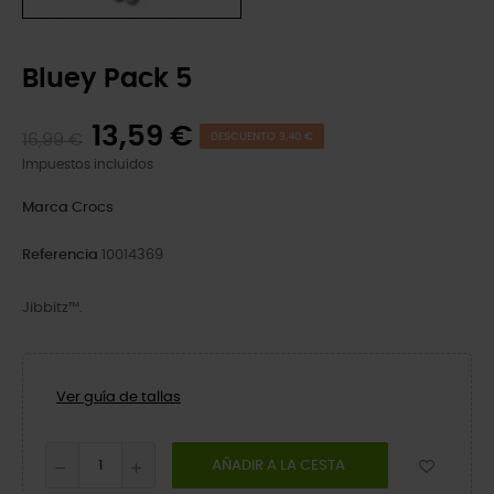
Bluey Pack 5
13,59 €
16,99 €
DESCUENTO 3,40 €
Impuestos incluidos
Marca
Crocs
Referencia
10014369
Jibbitz™.
Ver guía de tallas
AÑADIR A LA CESTA