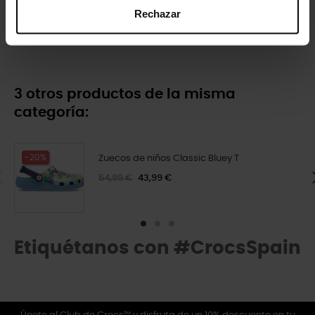
Rechazar
Zuecos unisex Crush U
Minnie Mouse Disney
84,99 €
59,43 €
4,99 €
3,99 €
3 otros productos de la misma
categoría:
-20%
Zuecos de niños Classic Bluey T
54,99 €
43,99 €
Etiquétanos con #CrocsSpain