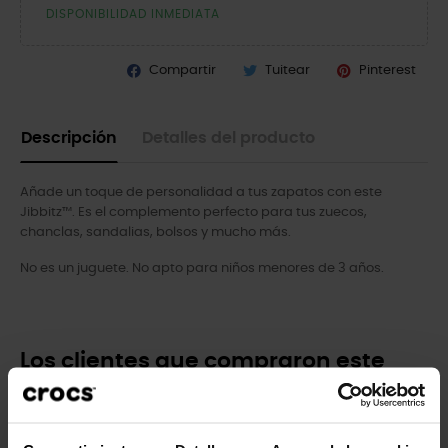
DISPONIBILIDAD INMEDIATA
Compartir
Tuitear
Pinterest
Descripción
Detalles del producto
Añade un toque de personalidad a tus zapatos con este
Jibbitz™. Es el complemento perfecto para tus zuecos,
chanclas, sandalias, bolsos y mucho más.
No es un juguete. No apto para niños menores de 3 años.
Los clientes que compraron este
producto también han comprado:
-30%
-20%