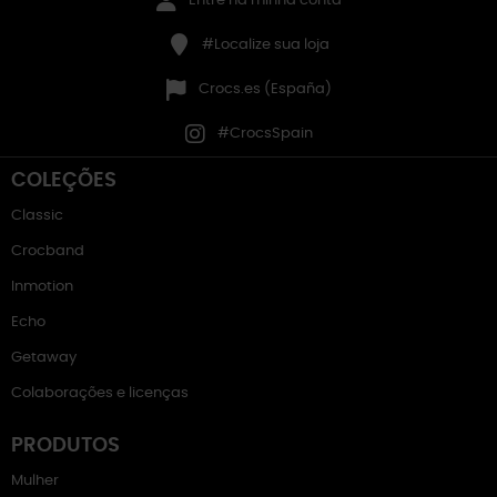
Entre na minha conta
#Localize sua loja
Crocs.es (España)
#CrocsSpain
COLEÇÕES
Classic
Crocband
Inmotion
Echo
Getaway
Colaborações e licenças
PRODUTOS
Mulher