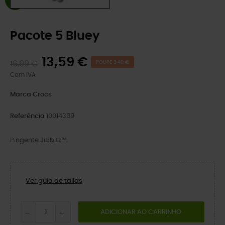
Pacote 5 Bluey
13,59 €
16,99 €
POUPE 3,40 €
Com IVA
Marca
Crocs
Referência
10014369
Pingente Jibbitz™.
Ver guía de tallas
ADICIONAR AO CARRINHO