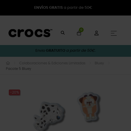
ENVÍOS GRATIS
a partir de 50€
0
Toggle
☰
Envio
GRATUITO
a partir de 50€.
Colaboraciones & Ediciones Limitadas
Bluey
Pacote 5 Bluey
-20%