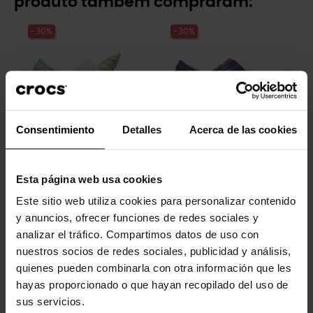
produto também compraram:
-30%
-30%
Consentimiento
Detalles
Acerca de las cookies
Tamancos infantis
Tamancos infantis K com...
clássicos...
Esta página web usa cookies
54,99 €
38,43 €
49,99 €
34,93 €
Este sitio web utiliza cookies para personalizar contenido
y anuncios, ofrecer funciones de redes sociales y
-20%
analizar el tráfico. Compartimos datos de uso con
nuestros socios de redes sociales, publicidad y análisis,
quienes pueden combinarla con otra información que les
hayas proporcionado o que hayan recopilado del uso de
sus servicios.