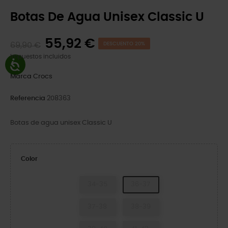
Botas De Agua Unisex Classic U
55,92 €
69,90 €
DESCUENTO 20%
Impuestos incluidos
Marca
Crocs
Referencia
208363
Botas de agua unisex Classic U
Color
34-35
36-37
37-38
38-39