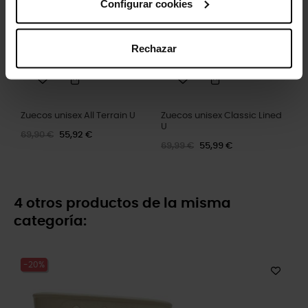
Configurar cookies
Rechazar
Zuecos unisex All Terrain U
Zuecos unisex Classic Lined
U
69,90 €
55,92 €
69,99 €
55,99 €
4 otros productos de la misma
categoría:
-20%