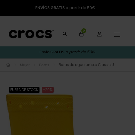
ENVÍOS GRATIS
a partir de 50€
0
Naveg
☰
Envío
GRATIS
a partir de 50€.
Botas de agua unisex Classic U
Mujer
Botas
FUERA DE STOCK
-20%