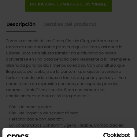
NOTIFICARME CUANDO ESTÉ DISPONIBLE.
Descripción
Detalles del producto
Toma la esencia de las Crocs Classic Clog, adáptala a la
forma de una bota fiable para cualquier clima y así nace la
Classic Boot. Una silueta familiar ha evolucionado hasta
convertirse en una bota sencilla pero resistente a la intemperie,
diseñada para los días menos soleados. Con una altura que
llega justo por debajo de la pantorrilla, el ajuste favorece a
todo el mundo; además, son fáciles de poner y quitar y sirven
como medio de expresión personal, con espacio para los
adornos Jibbitz™ en el cuello. Sean cuales sean las
condiciones, esta bota está lista para salir.
- Fácil de poner y quitar.
- Fácil de limpiar y de secado rápido.
- Personalizable con Jibbitz™.
- La icónica Crocs Comfort™: Ligera. Flexible. Comodidad en
360 grados.