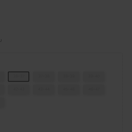
U
36-37
37-38
38-39
39-40
42-43
43-44
45-46
46-47