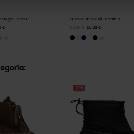
x Mega Crush U
Zuecos unisex All Terrain U
9 €
69,90 €
55,92 €
+7
+13
egoría:
-20%