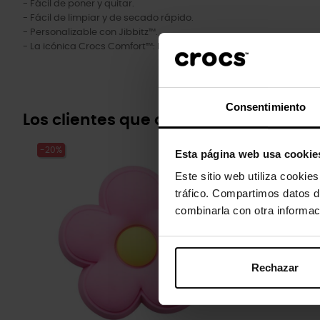
- Fácil de poner y quitar.
- Fácil de limpiar y de secado rápido.
- Personalizable con Jibbitz™.
- La icónica Crocs Comfort™: Ligera. Flexible. Comodidad en 360
Consentimiento
Los clientes que compraron este pr
-20%
-20%
Esta página web usa cookie
Este sitio web utiliza cookie
tráfico. Compartimos datos d
combinarla con otra informac
Rechazar