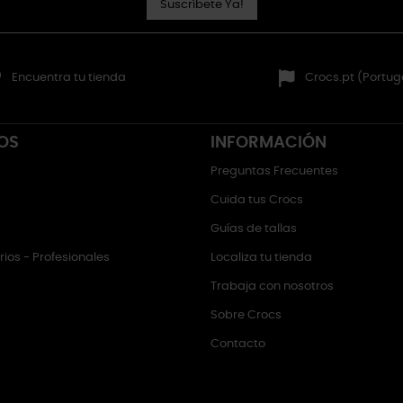
Suscríbete Ya!
Encuentra tu tienda
Crocs.pt (Portug
OS
INFORMACIÓN
Preguntas Frecuentes
Cuida tus Crocs
Guías de tallas
ios - Profesionales
Localiza tu tienda
Trabaja con nosotros
Sobre Crocs
Contacto