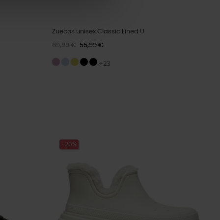
Zuecos unisex Classic Lined U
69,99 €
55,99 €
+23
-20%