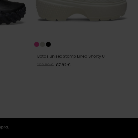
Botas unisex Stomp Lined Shorty U
109,90 €
87,92 €
mpra.