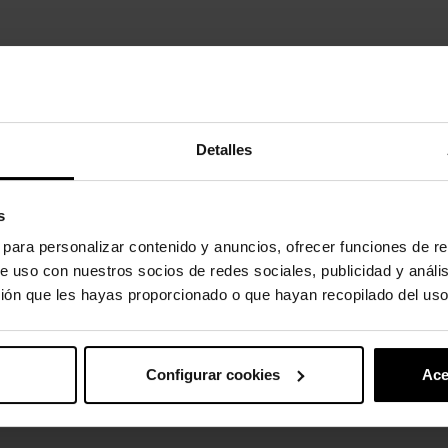
 grados.
Detalles
oducto también han comprado:
-20%
s
s para personalizar contenido y anuncios, ofrecer funciones de re
e uso con nuestros socios de redes sociales, publicidad y análi
ión que les hayas proporcionado o que hayan recopilado del uso
Configurar cookies
Ace