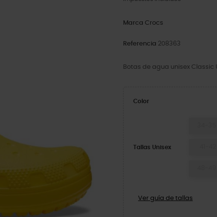
Marca
Crocs
Referencia
208363
Botas de agua unisex Classic 
Color
34-35
41-42
Tallas Unisex
48-49
Ver guía de tallas