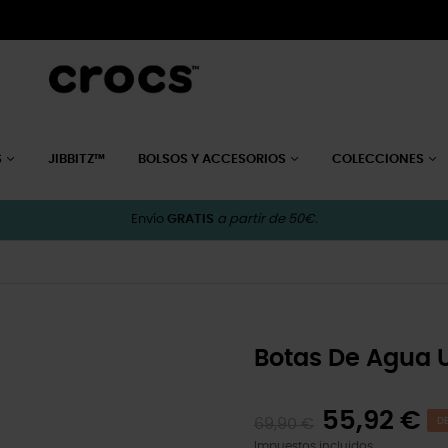
S
JIBBITZ™
BOLSOS Y ACCESORIOS
COLECCIONES
Envío
GRATIS
a partir de 50€.
Botas De Agua U
55,92 €
69,90 €
D
Impuestos incluidos