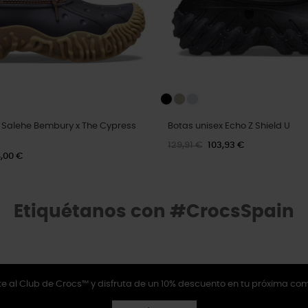
x Salehe Bembury x The Cypress
Botas unisex Echo Z Shield U
129,91 €
103,93 €
,00 €
Etiquétanos con #CrocsSpain
e al Club de Crocs™ y disfruta de un 10% descuento en tu próxima co