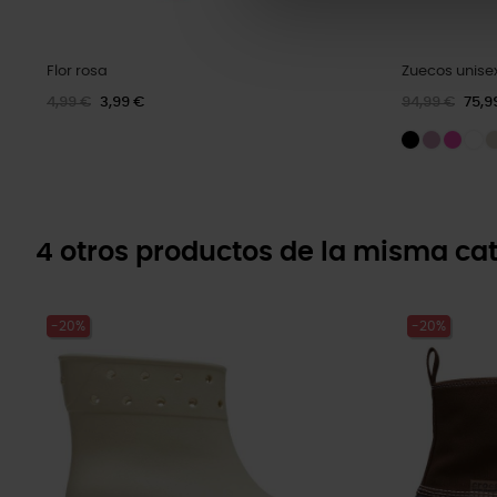
Flor rosa
Zuecos unise
4,99 €
3,99 €
94,99 €
75,9
4 otros productos de la misma cat
-20%
-20%