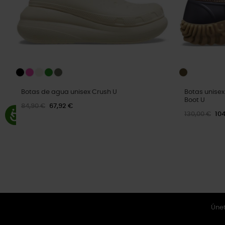
Botas de agua unisex Crush U
Botas unise
Boot U
84,90 €
67,92 €
130,00 €
104
Únet